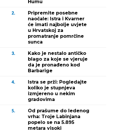
Humu
Pripremite posebne
2.
naočale: Istra i Kvarner
će imati najbolje uvjete
u Hrvatskoj za
promatranje pomrčine
sunca
Kako je nestalo antičko
3.
blago za koje se vjeruje
da je pronađeno kod
Barbarige
Istra se prži: Pogledajte
4.
koliko je stupnjeva
izmjereno u nekim
gradovima
Od prašume do ledenog
5.
vrha: Troje Labinjana
popelo se na 5.895
metara visoki