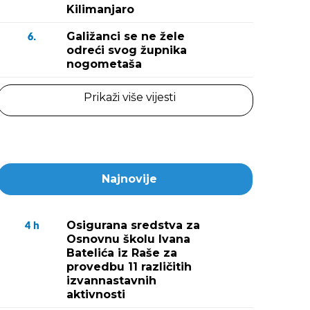
Kilimanjaro
Galižanci se ne žele
6.
odreći svog župnika
nogometaša
Prikaži više vijesti
Najnovije
Osigurana sredstva za
4
h
Osnovnu školu Ivana
Batelića iz Raše za
provedbu 11 različitih
izvannastavnih
aktivnosti