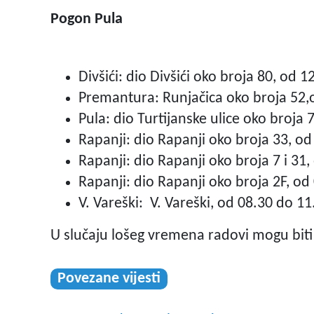
Pogon Pula
Divšići: dio Divšići oko broja 80, od 
Premantura: Runjačica oko broja 52,
Pula: dio Turtijanske ulice oko broja 
Rapanji: dio Rapanji oko broja 33, od
Rapanji: dio Rapanji oko broja 7 i 31
Rapanji: dio Rapanji oko broja 2F, od
V. Vareški: V. Vareški, od 08.30 do 11
U slučaju lošeg vremena radovi mogu bit
Povezane vijesti