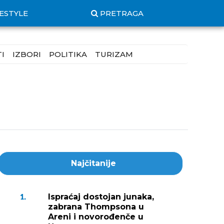
FESTYLE
PRETRAGA
I
IZBORI
POLITIKA
TURIZAM
Najčitanije
Ispraćaj dostojan junaka,
1.
zabrana Thompsona u
Areni i novorođenče u