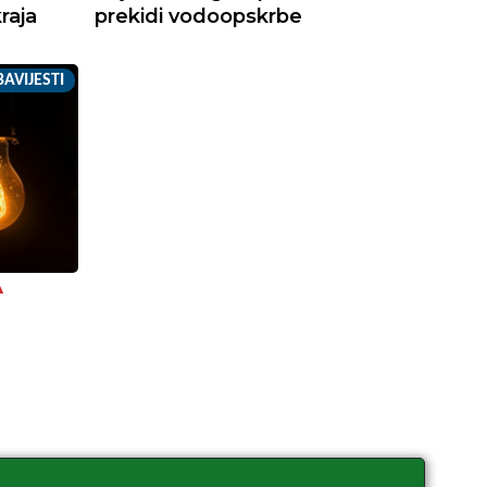
raja
prekidi vodoopskrbe
AVIJESTI
A