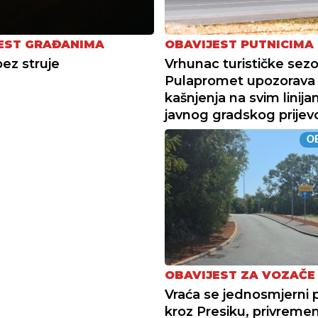
EST GRAĐANIMA
OBAVIJEST PUTNICIMA
ez struje
Vrhunac turističke sez
Pulapromet upozorava
kašnjenja na svim linij
javnog gradskog prijev
OB
OBAVIJEST ZA VOZAČE
Vraća se jednosmjerni
kroz Presiku, privreme