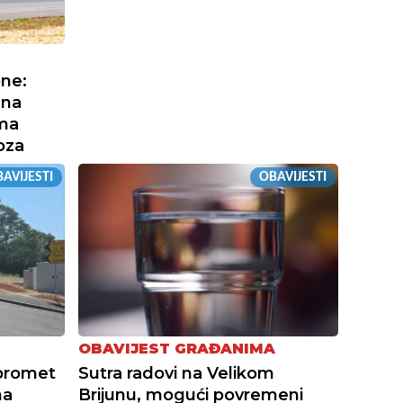
one:
 na
ama
oza
AVIJESTI
OBAVIJESTI
OBAVIJEST GRAĐANIMA
 promet
Sutra radovi na Velikom
na
Brijunu, mogući povremeni