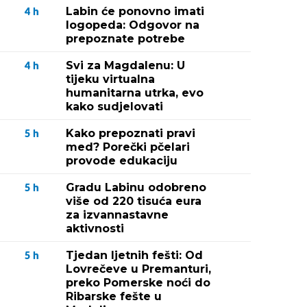
Labin će ponovno imati
4
h
logopeda: Odgovor na
prepoznate potrebe
Svi za Magdalenu: U
4
h
tijeku virtualna
humanitarna utrka, evo
kako sudjelovati
Kako prepoznati pravi
5
h
med? Porečki pčelari
provode edukaciju
Gradu Labinu odobreno
5
h
više od 220 tisuća eura
za izvannastavne
aktivnosti
Tjedan ljetnih fešti: Od
5
h
Lovrečeve u Premanturi,
preko Pomerske noći do
Ribarske fešte u