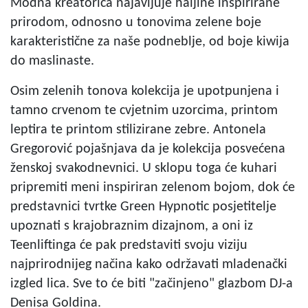
Modna kreatorica najavljuje haljine inspirirane
prirodom, odnosno u tonovima zelene boje
karakteristične za naše podneblje, od boje kiwija
do maslinaste.
Osim zelenih tonova kolekcija je upotpunjena i
tamno crvenom te cvjetnim uzorcima, printom
leptira te printom stilizirane zebre. Antonela
Gregorović pojašnjava da je kolekcija posvećena
ženskoj svakodnevnici. U sklopu toga će kuhari
pripremiti meni inspiriran zelenom bojom, dok će
predstavnici tvrtke Green Hypnotic posjetitelje
upoznati s krajobraznim dizajnom, a oni iz
Teenliftinga će pak predstaviti svoju viziju
najprirodnijeg načina kako održavati mladenački
izgled lica. Sve to će biti "začinjeno" glazbom DJ-a
Denisa Goldina.