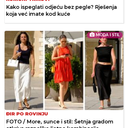
Kako ispeglati odjeću bez pegle? Rješenja
koja već imate kod kuće
MODA I STIL
ĐIR PO ROVINJU
FOTO / More, sunce i stil: Šetnja gradom