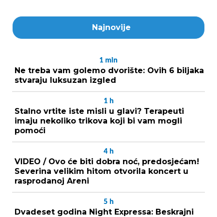
Najnovije
1
min
Ne treba vam golemo dvorište: Ovih 6 biljaka
stvaraju luksuzan izgled
1
h
Stalno vrtite iste misli u glavi? Terapeuti
imaju nekoliko trikova koji bi vam mogli
pomoći
4
h
VIDEO / Ovo će biti dobra noć, predosjećam!
Severina velikim hitom otvorila koncert u
rasprodanoj Areni
5
h
Dvadeset godina Night Expressa: Beskrajni