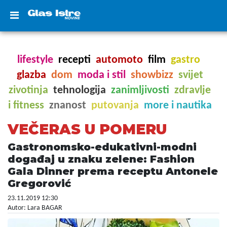
lifestyle
recepti
automoto
film
gastro
glazba
dom
moda i stil
showbizz
svijet
zivotinja
tehnologija
zanimljivosti
zdravlje
i fitness
znanost
putovanja
more i nautika
VEČERAS U POMERU
Gastronomsko-edukativni-modni
događaj u znaku zelene: Fashion
Gala Dinner prema receptu Antonele
Gregorović
23.11.2019 12:30
Autor: Lara BAGAR