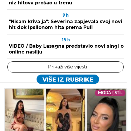
niz hitova prošao u trenu
9
h
"Nisam kriva ja": Severina zapjevala svoj novi
hit dok Ipsilonom hita prema Puli
15
h
VIDEO / Baby Lasagna predstavio novi singl o
online nasilju
Prikaži više vijesti
VIŠE IZ RUBRIKE
MODA I STIL