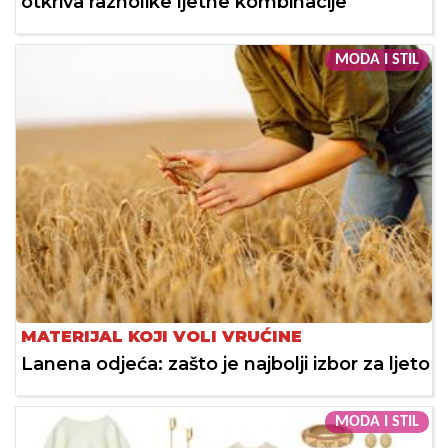
otkriva raznolike ljetne kombinacije
MODA I STIL
MATERIJAL KOJI VOLI VRUĆINE
Lanena odjeća: zašto je najbolji izbor za ljeto
MODA I STIL