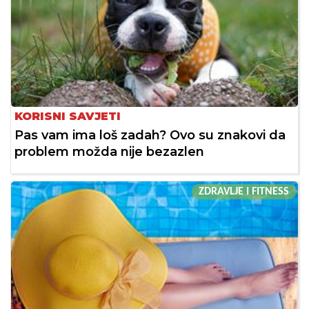
KORISNI SAVJETI
Pas vam ima loš zadah? Ovo su znakovi da
problem možda nije bezazlen
ZDRAVLJE I FITNESS