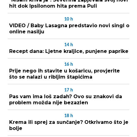
hit dok Ipsilonom hita prema Puli
10
h
VIDEO / Baby Lasagna predstavio novi singl o
online nasilju
14
h
Recept dana: Ljetne kraljice, punjene paprike
16
h
Prije nego ih stavite u košaricu, provjerite
što se nalazi u ribljim štapićima
17
h
Pas vam ima loš zadah? Ovo su znakovi da
problem možda nije bezazlen
18
h
Krema ili sprej za sunčanje? Otkrivamo što je
bolje