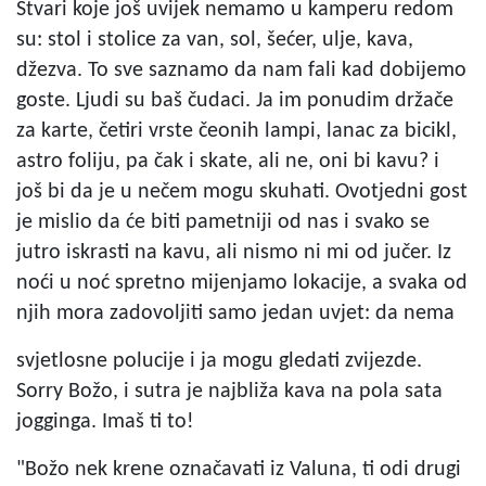
Stvari koje još uvijek nemamo u kamperu redom
su: stol i stolice za van, sol, šećer, ulje, kava,
džezva. To sve saznamo da nam fali kad dobijemo
goste. Ljudi su baš čudaci. Ja im ponudim držače
za karte, četiri vrste čeonih lampi, lanac za bicikl,
astro foliju, pa čak i skate, ali ne, oni bi kavu? i
još bi da je u nečem mogu skuhati. Ovotjedni gost
je mislio da će biti pametniji od nas i svako se
jutro iskrasti na kavu, ali nismo ni mi od jučer. Iz
noći u noć spretno mijenjamo lokacije, a svaka od
njih mora zadovoljiti samo jedan uvjet: da nema
svjetlosne polucije i ja mogu gledati zvijezde.
Sorry Božo, i sutra je najbliža kava na pola sata
jogginga. Imaš ti to!
"Božo nek krene označavati iz Valuna, ti odi drugi