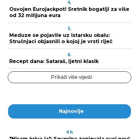
4.
Osvojen Eurojackpot! Sretnik bogatiji za više
od 32 milijuna eura
5.
Meduze se pojavile uz istarsku obalu:
Stručnjaci objasnili o kojoj je vrsti riječ
6.
Recept dana: Sataraš, ljetni klasik
Prikaži više vijesti
Najnovije
4
h
"Nisam kriva ja": Severina zapjevala svoj novi