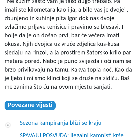
"Ne kužim zašto vam je tako dugo trebalo. Pa
imali ste kilometara kao i ja, a bilo vas je dvoje",
zbunjeno iz kuhinje pita Igor dok nas dvoje
svlačimo prljave tenisice i pravimo se blesavi. I
bolje da je on došao prvi, bar će večera imati
okusa. Njih dvojica uz vruće zdjelice kus-kusa
sjedaju na rinzol, a ja prostirem šatorsko krilo par
metara pored. Nebo je puno zvijezda i oči nam se
brzo privikavaju na tamu. Kakva topla noć. Kao da
je ljeto i mi smo klinci koji se druže na zidiću. Baš
me zanima što ću na ovom mjestu sanjati.
Povezane vijesti
Sezona kampiranja bliži se kraju
SPAVAJU POSVUDA: Ilegalni kampisti krše