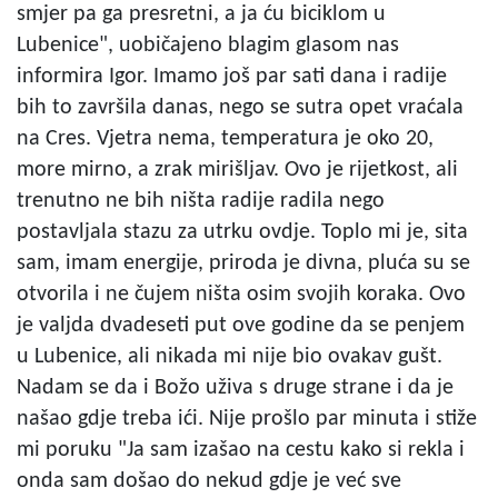
smjer pa ga presretni, a ja ću biciklom u
Lubenice", uobičajeno blagim glasom nas
informira Igor. Imamo još par sati dana i radije
bih to završila danas, nego se sutra opet vraćala
na Cres. Vjetra nema, temperatura je oko 20,
more mirno, a zrak mirišljav. Ovo je rijetkost, ali
trenutno ne bih ništa radije radila nego
postavljala stazu za utrku ovdje. Toplo mi je, sita
sam, imam energije, priroda je divna, pluća su se
otvorila i ne čujem ništa osim svojih koraka. Ovo
je valjda dvadeseti put ove godine da se penjem
u Lubenice, ali nikada mi nije bio ovakav gušt.
Nadam se da i Božo uživa s druge strane i da je
našao gdje treba ići. Nije prošlo par minuta i stiže
mi poruku "Ja sam izašao na cestu kako si rekla i
onda sam došao do nekud gdje je već sve