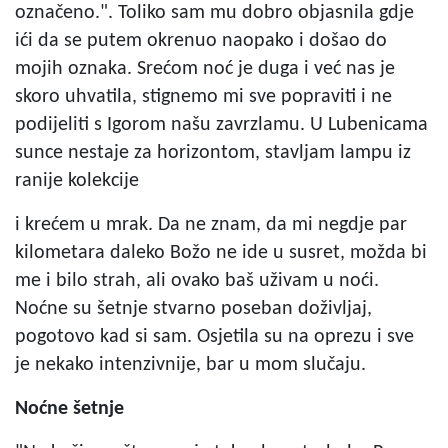
označeno.". Toliko sam mu dobro objasnila gdje
ići da se putem okrenuo naopako i došao do
mojih oznaka. Srećom noć je duga i već nas je
skoro uhvatila, stignemo mi sve popraviti i ne
podijeliti s Igorom našu zavrzlamu. U Lubenicama
sunce nestaje za horizontom, stavljam lampu iz
ranije kolekcije
i krećem u mrak. Da ne znam, da mi negdje par
kilometara daleko Božo ne ide u susret, možda bi
me i bilo strah, ali ovako baš uživam u noći.
Noćne su šetnje stvarno poseban doživljaj,
pogotovo kad si sam. Osjetila su na oprezu i sve
je nekako intenzivnije, bar u mom slučaju.
Noćne šetnje