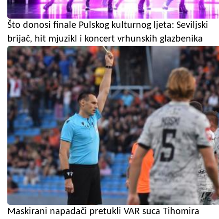
Što donosi finale Pulskog kulturnog ljeta: Seviljski
brijač, hit mjuzikl i koncert vrhunskih glazbenika
Maskirani napadači pretukli VAR suca Tihomira