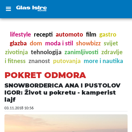
lifestyle
recepti
automoto
film
gastro
glazba
dom
moda i stil
showbizz
svijet
zivotinja
tehnologija
zanimljivosti
zdravlje
i fitness
znanost
putovanja
more i nautika
POKRET ODMORA
SNOWBORDERICA ANA I PUSTOLOV
IGOR: Život u pokretu - kamperist
lajf
03.11.2018 10:56