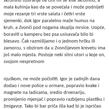
skromno tuširanje ne čini mi se više skromno, a
mala kuhinja kao da se povećala i može podnijeti
moje rezanje tri vrste salata i četiri vrste
sjemenki, dok Igor paralelno maže humus na
kruh, a Zvonči pod nogama skuplja mrvice. Uopće,
boraviti u kamperu bez psa usisavača bilo bi
blesavo. Čak razmišljamo i o jednom hrčku ili
zamorcu, s obzirom da u Zvončijevom krevetu ima
još malo mjesta. Postoje neki sitni utori u koje on,
svojom nespretnom
njuškom, ne može počistiti. Igor je zadnjih dana
dodao i nove police u ormare, popravio kvake i
magnete na ladicama, sredio drvenariju,
promijenio mjenjač i popravio razbijenu plastiku i
žmigavce. Tako bi bar priča išla kad bi je ispričao