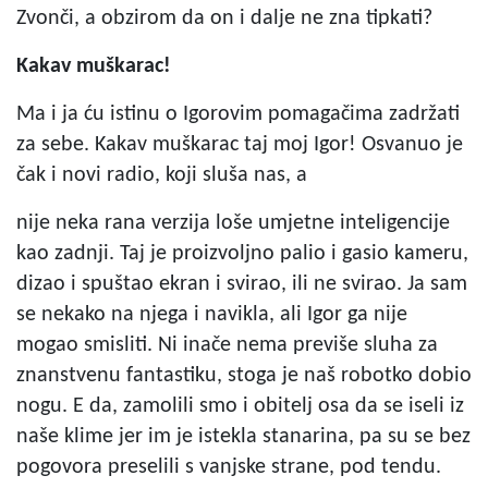
Zvonči, a obzirom da on i dalje ne zna tipkati?
Kakav muškarac!
Ma i ja ću istinu o Igorovim pomagačima zadržati
za sebe. Kakav muškarac taj moj Igor! Osvanuo je
čak i novi radio, koji sluša nas, a
nije neka rana verzija loše umjetne inteligencije
kao zadnji. Taj je proizvoljno palio i gasio kameru,
dizao i spuštao ekran i svirao, ili ne svirao. Ja sam
se nekako na njega i navikla, ali Igor ga nije
mogao smisliti. Ni inače nema previše sluha za
znanstvenu fantastiku, stoga je naš robotko dobio
nogu. E da, zamolili smo i obitelj osa da se iseli iz
naše klime jer im je istekla stanarina, pa su se bez
pogovora preselili s vanjske strane, pod tendu.