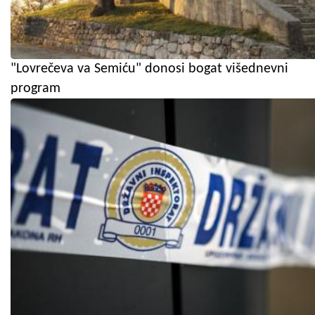
"Lovrečeva va Semiću" donosi bogat višednevni
program