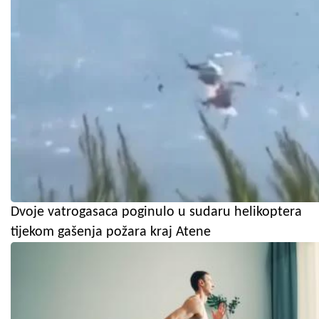
Dvoje vatrogasaca poginulo u sudaru helikoptera
tijekom gašenja požara kraj Atene