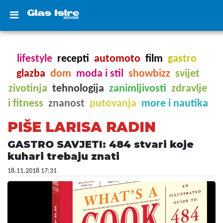
lifestyle
recepti
automoto
film
gastro
glazba
dom
moda i stil
showbizz
svijet
zivotinja
tehnologija
zanimljivosti
zdravlje
i fitness
znanost
putovanja
more i nautika
PIŠE LARISA RADIN
GASTRO SAVJETI: 484 stvari koje
kuhari trebaju znati
18.11.2018 17:31