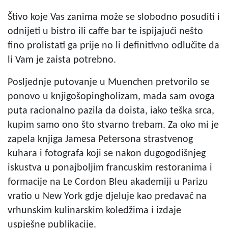
Štivo koje Vas zanima može se slobodno posuditi i
odnijeti u bistro ili caffe bar te ispijajući nešto
fino prolistati ga prije no li definitivno odlučite da
li Vam je zaista potrebno.
Posljednje putovanje u Muenchen pretvorilo se
ponovo u knjigošopingholizam, mada sam ovoga
puta racionalno pazila da doista, iako teška srca,
kupim samo ono što stvarno trebam. Za oko mi je
zapela knjiga Jamesa Petersona strastvenog
kuhara i fotografa koji se nakon dugogodišnjeg
iskustva u ponajboljim francuskim restoranima i
formacije na Le Cordon Bleu akademiji u Parizu
vratio u New York gdje djeluje kao predavač na
vrhunskim kulinarskim koledžima i izdaje
uspješne publikacije.