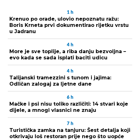
1
h
Krenuo po orade, ulovio nepoznatu ražu:
Boris Krneta prvi dokumentirao rijetku vrstu
u Jadranu
4
h
More je sve toplije, a riba danju bezvoljna –
evo kada se sada isplati baciti udicu
4
h
Talijanski tramezzini s tunom i jajima:
Odličan zalogaj za ljetne dane
6
h
Mačke i psi nisu toliko različiti: 14 stvari koje
dijele, a mnogi vlasnici ne znaju
7
h
Turistička zamka na tanjuru: Šest detalja koji
otkrivaju loš restoran prije nego što uopće