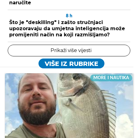
naručite
8
h
Što je "deskilling" i zašto stručnjaci
upozoravaju da umjetna inteligencija može
promijeniti način na koji razmišljamo?
Prikaži više vijesti
VIŠE IZ RUBRIKE
MORE I NAUTIKA