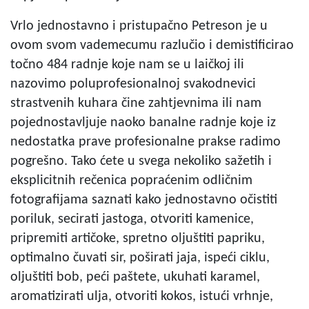
Vrlo jednostavno i pristupačno Petreson je u
ovom svom vademecumu razlučio i demistificirao
točno 484 radnje koje nam se u laičkoj ili
nazovimo poluprofesionalnoj svakodnevici
strastvenih kuhara čine zahtjevnima ili nam
pojednostavljuje naoko banalne radnje koje iz
nedostatka prave profesionalne prakse radimo
pogrešno. Tako ćete u svega nekoliko sažetih i
eksplicitnih rečenica popraćenim odličnim
fotografijama saznati kako jednostavno očistiti
poriluk, secirati jastoga, otvoriti kamenice,
pripremiti artičoke, spretno oljuštiti papriku,
optimalno čuvati sir, poširati jaja, ispeći ciklu,
oljuštiti bob, peći paštete, ukuhati karamel,
aromatizirati ulja, otvoriti kokos, istući vrhnje,