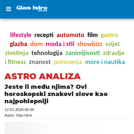
lifestyle
recepti
automoto
film
gastro
glazba
dom
moda i stil
showbizz
svijet
zivotinja
tehnologija
zanimljivosti
zdravlje
i fitness
znanost
putovanja
more i nautika
ASTRO ANALIZA
Jeste li među njima? Ovi
horoskopski znakovi slove kao
najpohlepniji
12.01.2026 00:30
Autor: Glas Istre