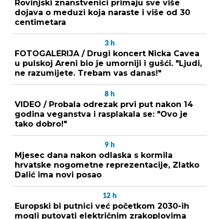
Rovinjski znanstvenici primaju sve više
dojava o meduzi koja naraste i više od 30
centimetara
3
h
FOTOGALERIJA / Drugi koncert Nicka Cavea
u pulskoj Areni bio je umorniji i gušći. "Ljudi,
ne razumijete. Trebam vas danas!"
8
h
VIDEO / Probala odrezak prvi put nakon 14
godina veganstva i rasplakala se: "Ovo je
tako dobro!"
9
h
Mjesec dana nakon odlaska s kormila
hrvatske nogometne reprezentacije, Zlatko
Dalić ima novi posao
12
h
Europski bi putnici već početkom 2030-ih
mogli putovati električnim zrakoplovima