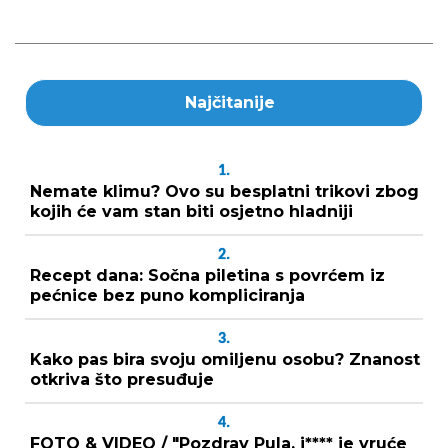
Najčitanije
1.
Nemate klimu? Ovo su besplatni trikovi zbog
kojih će vam stan biti osjetno hladniji
2.
Recept dana: Sočna piletina s povrćem iz
pećnice bez puno kompliciranja
3.
Kako pas bira svoju omiljenu osobu? Znanost
otkriva što presuđuje
4.
FOTO & VIDEO / "Pozdrav Pula, j**** je vruće