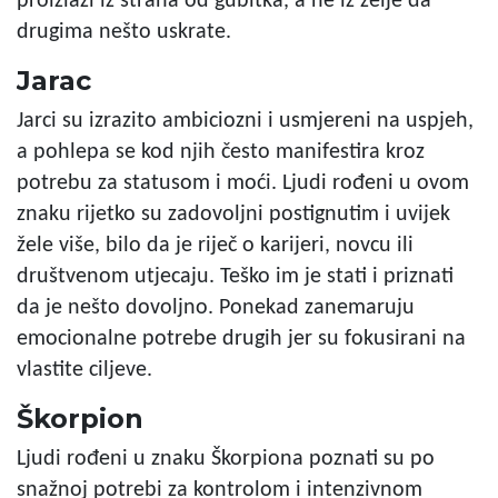
proizlazi iz straha od gubitka, a ne iz želje da
drugima nešto uskrate.
Jarac
Jarci su izrazito ambiciozni i usmjereni na uspjeh,
a pohlepa se kod njih često manifestira kroz
potrebu za statusom i moći. Ljudi rođeni u ovom
znaku rijetko su zadovoljni postignutim i uvijek
žele više, bilo da je riječ o karijeri, novcu ili
društvenom utjecaju. Teško im je stati i priznati
da je nešto dovoljno. Ponekad zanemaruju
emocionalne potrebe drugih jer su fokusirani na
vlastite ciljeve.
Škorpion
Ljudi rođeni u znaku Škorpiona poznati su po
snažnoj potrebi za kontrolom i intenzivnom