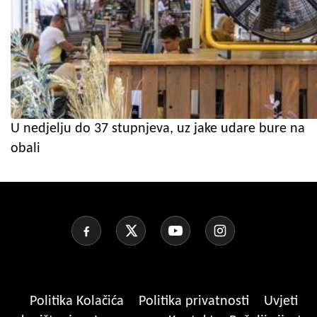
U nedjelju do 37 stupnjeva, uz jake udare bure na
obali
Politika Kolačića
Politika privatnosti
Uvjeti