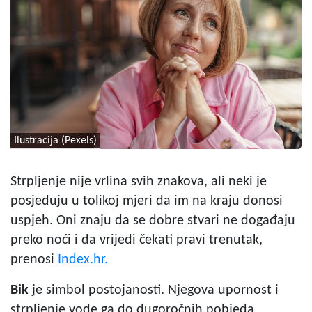
Ilustracija (Pexels)
Strpljenje nije vrlina svih znakova, ali neki je
posjeduju u tolikoj mjeri da im na kraju donosi
uspjeh. Oni znaju da se dobre stvari ne događaju
preko noći i da vrijedi čekati pravi trenutak,
prenosi
Index.hr.
Bik
je simbol postojanosti. Njegova upornost i
strpljenje vode ga do dugoročnih pobjeda.