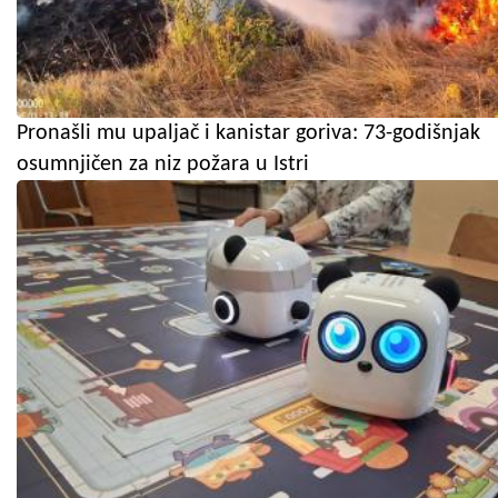
Pronašli mu upaljač i kanistar goriva: 73-godišnjak
osumnjičen za niz požara u Istri