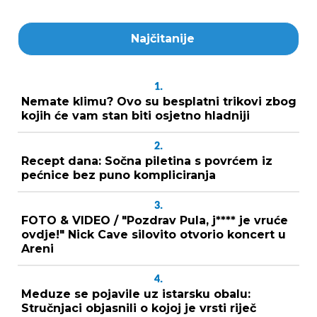
Najčitanije
1.
Nemate klimu? Ovo su besplatni trikovi zbog
kojih će vam stan biti osjetno hladniji
2.
Recept dana: Sočna piletina s povrćem iz
pećnice bez puno kompliciranja
3.
FOTO & VIDEO / "Pozdrav Pula, j**** je vruće
ovdje!" Nick Cave silovito otvorio koncert u
Areni
4.
Meduze se pojavile uz istarsku obalu:
Stručnjaci objasnili o kojoj je vrsti riječ