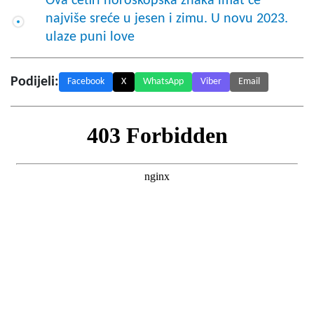
Ova četiri horoskopska znaka imat će
najviše sreće u jesen i zimu. U novu 2023.
ulaze puni love
Podijeli:
Facebook
X
WhatsApp
Viber
Email