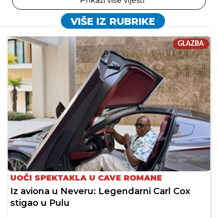
Prikaži više vijesti
VIŠE IZ RUBRIKE
GLAZBA
UOČI SPEKTAKLA U CAVE ROMANE
Iz aviona u Neveru: Legendarni Carl Cox
stigao u Pulu