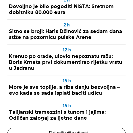
1
h
Dovoljno je bilo pogoditi NIŠTA: Sretnom
dobitniku 80.000 eura
2
h
Sitno se broji: Haris Džinović za sedam dana
stiže na pozornicu pulske Arene
12
h
Krenuo po orade, ulovio nepoznatu ražu:
Boris Krneta prvi dokumentirao rijetku vrstu
u Jadranu
15
h
More je sve toplije, a riba danju bezvoljna –
evo kada se sada isplati baciti udicu
15
h
Talijanski tramezzini s tunom i jajima:
Odličan zalogaj za ljetne dane