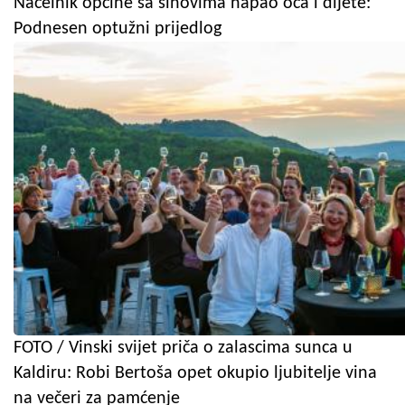
Načelnik općine sa sinovima napao oca i dijete:
Podnesen optužni prijedlog
FOTO / Vinski svijet priča o zalascima sunca u
Kaldiru: Robi Bertoša opet okupio ljubitelje vina
na večeri za pamćenje