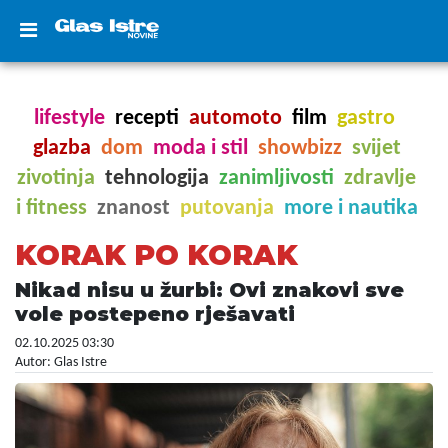
lifestyle
recepti
automoto
film
gastro
glazba
dom
moda i stil
showbizz
svijet
zivotinja
tehnologija
zanimljivosti
zdravlje
i fitness
znanost
putovanja
more i nautika
KORAK PO KORAK
Nikad nisu u žurbi: Ovi znakovi sve
vole postepeno rješavati
02.10.2025 03:30
Autor: Glas Istre