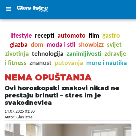
lifestyle
recepti
automoto
film
gastro
glazba
dom
moda i stil
showbizz
svijet
zivotinja
tehnologija
zanimljivosti
zdravlje
i fitness
znanost
putovanja
more i nautika
NEMA OPUŠTANJA
Ovi horoskopski znakovi nikad ne
prestaju brinuti – stres im je
svakodnevica
14.07.2025 01:30
Autor: Glas Istre