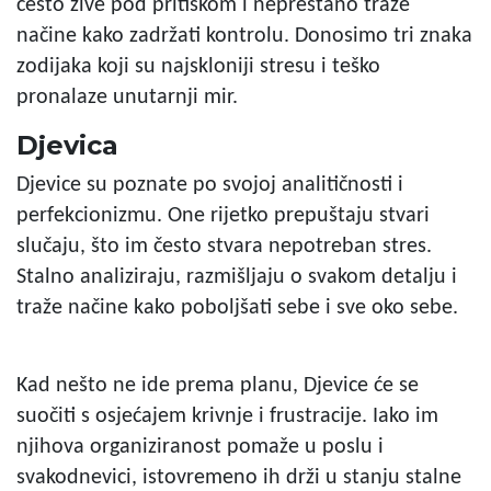
često žive pod pritiskom i neprestano traže
načine kako zadržati kontrolu. Donosimo tri znaka
zodijaka koji su najskloniji stresu i teško
pronalaze unutarnji mir.
Djevica
Djevice su poznate po svojoj analitičnosti i
perfekcionizmu. One rijetko prepuštaju stvari
slučaju, što im često stvara nepotreban stres.
Stalno analiziraju, razmišljaju o svakom detalju i
traže načine kako poboljšati sebe i sve oko sebe.
Kad nešto ne ide prema planu, Djevice će se
suočiti s osjećajem krivnje i frustracije. Iako im
njihova organiziranost pomaže u poslu i
svakodnevici, istovremeno ih drži u stanju stalne