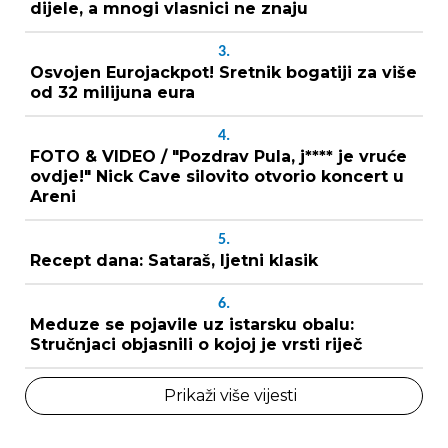
dijele, a mnogi vlasnici ne znaju
3.
Osvojen Eurojackpot! Sretnik bogatiji za više
od 32 milijuna eura
4.
FOTO & VIDEO / "Pozdrav Pula, j**** je vruće
ovdje!" Nick Cave silovito otvorio koncert u
Areni
5.
Recept dana: Sataraš, ljetni klasik
6.
Meduze se pojavile uz istarsku obalu:
Stručnjaci objasnili o kojoj je vrsti riječ
Prikaži više vijesti