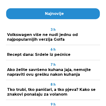
Najnovije
3
h
Volkswagen više ne nudi jednu od
najpopularnijih verzija Golfa
6
h
Recept dana: Srdele iz pećnice
7
h
Ako želite savršeno kuhana jaja, nemojte
napraviti ovu grešku nakon kuhanja
8
h
Tko trubi, tko paničari, a tko pjeva? Kako se
znakovi ponašaju za volanom
9
h