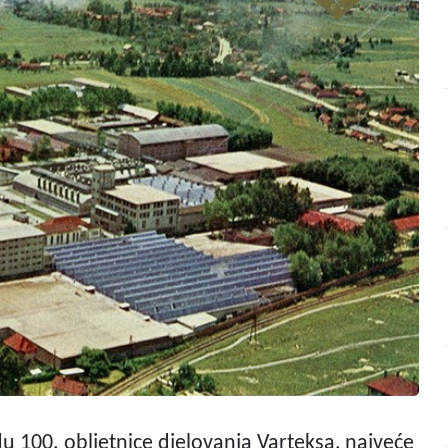
odu 100. obljetnice djelovanja Varteksa, najveće