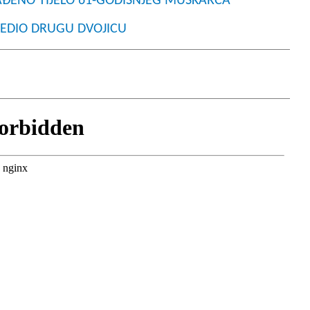
ONAĐENO TIJELO 61-GODIŠNJEG MUŠKARCA
IJEDIO DRUGU DVOJICU