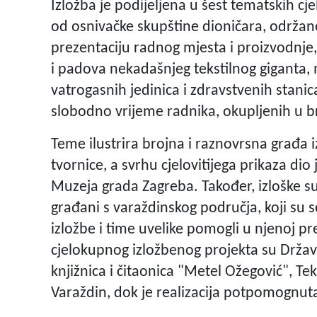
Izložba je podijeljena u šest tematskih cj
od osnivačke skupštine dioničara, održan
prezentaciju radnog mjesta i proizvodnj
i padova nekadašnjeg tekstilnog giganta, 
vatrogasnih jedinica i zdravstvenih stanica
slobodno vrijeme radnika, okupljenih u 
Teme ilustrira brojna i raznovrsna građa
tvornice, a svrhu cjelovitijega prikaza dio
Muzeja grada Zagreba. Također, izloške su 
građani s varaždinskog područja, koji su 
izložbe i time uvelike pomogli u njenoj p
cjelokupnog izložbenog projekta su Držav
knjižnica i čitaonica "Metel Ožegović", Te
Varaždin, dok je realizacija potpomognuta