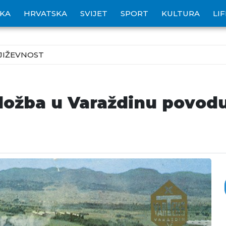
IKA
HRVATSKA
SVIJET
SPORT
KULTURA
LI
JIŽEVNOST
izložba u Varaždinu povodu