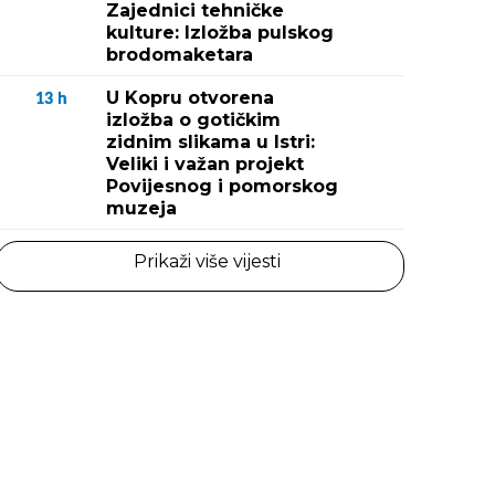
Zajednici tehničke
kulture: Izložba pulskog
brodomaketara
U Kopru otvorena
13
h
izložba o gotičkim
zidnim slikama u Istri:
Veliki i važan projekt
Povijesnog i pomorskog
muzeja
Prikaži više vijesti