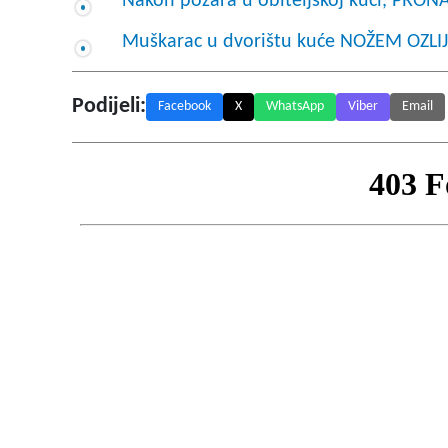
Nakon požara u obiteljskoj kući, PR
Muškarac u dvorištu kuće NOŽEM OZL
Podijeli:
Facebook
X
WhatsApp
Viber
Email