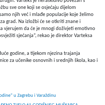
drugih. Varteks je neraskidivo povezan s
ožbu sve one koji se osjećaju dijelom
 samo njih već i mlađe populacije koje želimo
 grad. Na izložbi će se otkriti znane i
, a vjerujem da će je mnogi doživjeti emotivno
svježiti sjećanja”, rekao je direktor Varteksa
duće godine, a tijekom njezina trajanja
nice za učenike osnovnih i srednjih škola, kao i
dine" u Zagrebu i Varaždinu