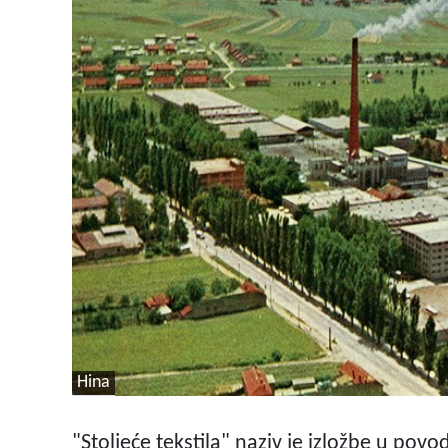
Hina
"Stoljeće tekstila" naziv je izložbe u pov