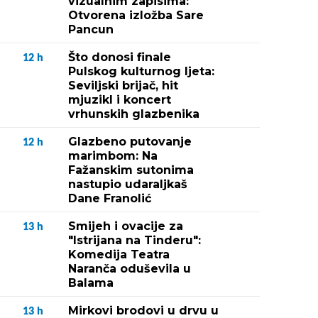
vizualnim zapisima:
Otvorena izložba Sare
Pancun
Što donosi finale
12
h
Pulskog kulturnog ljeta:
Seviljski brijač, hit
mjuzikl i koncert
vrhunskih glazbenika
Glazbeno putovanje
12
h
marimbom: Na
Fažanskim sutonima
nastupio udaraljkaš
Dane Franolić
Smijeh i ovacije za
13
h
"Istrijana na Tinderu":
Komedija Teatra
Naranča oduševila u
Balama
Mirkovi brodovi u drvu u
13
h