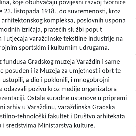
elina, koje obuhvaćaju povijesni razvoj tvornice
e 23. listopada 1918., do suvremenosti, kroz
e, arhitektonskog kompleksa, poslovnih uspona
modnih izričaja, pratećih službi poput
 i utjecaja varaždinske tekstilne industrije na
brojnim sportskim i kulturnim udrugama.
 iz fundusa Gradskog muzeja Varaždin i same
 je posuđen i iz Muzeja za umjetnost i obrt te
ustupili, a dio i poklonili, i mnogobrojni
se odazvali pozivu kroz medije organizatora
rezentaciji. Ostale suradne ustanove u pripremi
ni arhiv u Varaždinu, varaždinska Gradska
kstilno-tehnološki fakultet i Društvo arhitekata
 i sredstvima Ministarstva kulture.