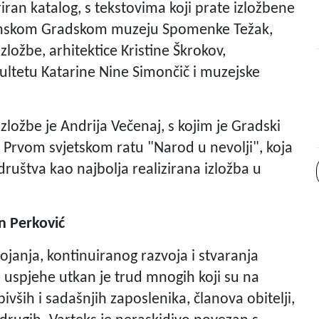
riran katalog, s tekstovima koji prate izložbene
aždinskom Gradskom muzeju Spomenke Težak,
ložbe, arhitektice Kristine Škrokov,
ultetu Katarine Nine Simončič i muzejske
zložbe je Andrija Večenaj, s kojim je Gradski
 Prvom svjetskom ratu "Narod u nevolji", koja
ruštva kao najbolja realizirana izložba u
an Perković
ojanja, kontinuiranog razvoja i stvaranja
uspjehe utkan je trud mnogih koji su na
ivših i sadašnjih zaposlenika, članova obitelji,