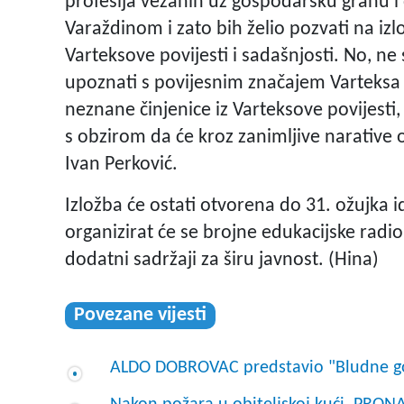
profesija vezanih uz gospodarsku granu i 
Varaždinom i zato bih želio pozvati na izl
Varteksove povijesti i sadašnjosti. No, ne
upoznati s povijesnim značajem Varteksa za
neznane činjenice iz Varteksove povijesti
s obzirom da će kroz zanimljive narative o
Ivan Perković.
Izložba će ostati otvorena do 31. ožujka i
organizirat će se brojne edukacijske radio
dodatni sadržaji za širu javnost. (Hina)
Povezane vijesti
ALDO DOBROVAC predstavio "Bludne go