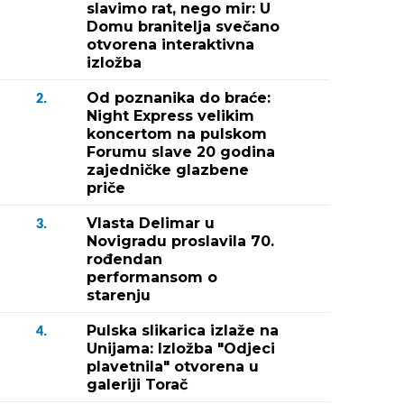
slavimo rat, nego mir: U
Domu branitelja svečano
otvorena interaktivna
izložba
Od poznanika do braće:
2.
Night Express velikim
koncertom na pulskom
Forumu slave 20 godina
zajedničke glazbene
priče
Vlasta Delimar u
3.
Novigradu proslavila 70.
rođendan
performansom o
starenju
Pulska slikarica izlaže na
4.
Unijama: Izložba "Odjeci
plavetnila" otvorena u
galeriji Torač