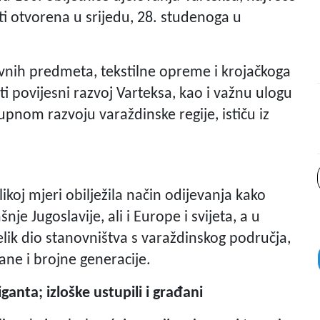
iti otvorena u srijedu, 28. studenoga u
vnih predmeta, tekstilne opreme i krojačkoga
ati povijesni razvoj Varteksa, kao i važnu ulogu
kupnom razvoju varaždinske regije, ističu iz
ikoj mjeri obilježila način odijevanja kako
je Jugoslavije, ali i Europe i svijeta, a u
elik dio stanovništva s varaždinskog područja,
zane i brojne generacije.
ganta; izloške ustupili i građani