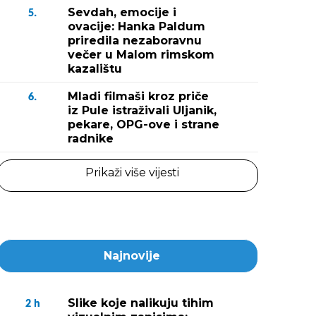
Sevdah, emocije i
5.
ovacije: Hanka Paldum
priredila nezaboravnu
večer u Malom rimskom
kazalištu
Mladi filmaši kroz priče
6.
iz Pule istraživali Uljanik,
pekare, OPG-ove i strane
radnike
Prikaži više vijesti
Najnovije
Slike koje nalikuju tihim
2
h