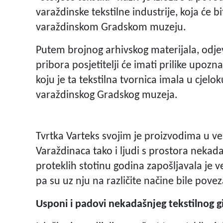
varaždinske tekstilne industrije, koja će b
varaždinskom Gradskom muzeju.
Putem brojnog arhivskog materijala, odje
pribora posjetitelji će imati prilike upozn
koju je ta tekstilna tvornica imala u cjelo
varaždinskog Gradskog muzeja.
Tvrtka Varteks svojim je proizvodima u vel
Varaždinaca tako i ljudi s prostora nekadašn
proteklih stotinu godina zapošljavala je v
pa su uz nju na različite načine bile pove
Usponi i padovi nekadašnjeg tekstilnog gi