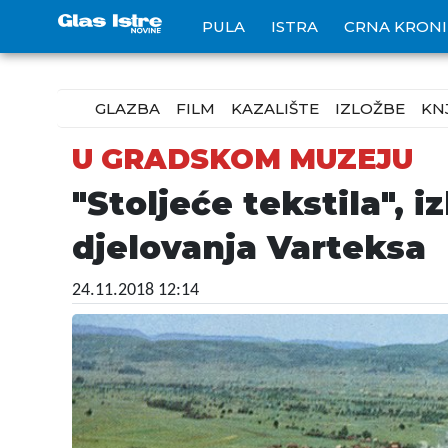
PULA
ISTRA
CRNA KRON
GLAZBA
FILM
KAZALIŠTE
IZLOŽBE
KN
U GRADSKOM MUZEJU
"Stoljeće tekstila", 
djelovanja Varteksa
24.11.2018 12:14