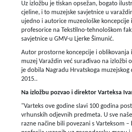
Uz izložbu je tiskan opsežan, bogato ilust
cjeline, i to muzejske savjetnice u var
ujedno i autorice muzeološke koncepcije iz
profesorice na Tekstilno-tehnološkom fak
savjetnice u GMV-u Ljerke Šimunić.
Autor prostorne koncepcije i oblikovanja i
muzej Varaždin već surađivao na izložbi o
je dobila Nagradu Hrvatskoga muzejskog d
2015..
Na izložbu pozvao i direktor Varteksa Iv
"Varteks ove godine slavi 100 godina post
vrhunskih odjevnih predmeta. U sve naše 
razne načine bili povezani s Varteksom – b