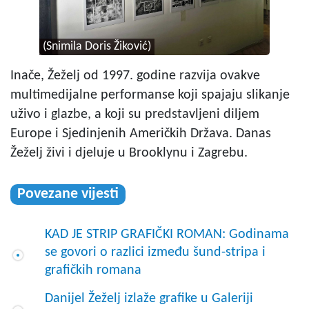
(Snimila Doris Žiković)
Inače, Žeželj od 1997. godine razvija ovakve
multimedijalne performanse koji spajaju slikanje
uživo i glazbe, a koji su predstavljeni diljem
Europe i Sjedinjenih Američkih Država. Danas
Žeželj živi i djeluje u Brooklynu i Zagrebu.
Povezane vijesti
KAD JE STRIP GRAFIČKI ROMAN: Godinama
se govori o razlici između šund-stripa i
grafičkih romana
Danijel Žeželj izlaže grafike u Galeriji