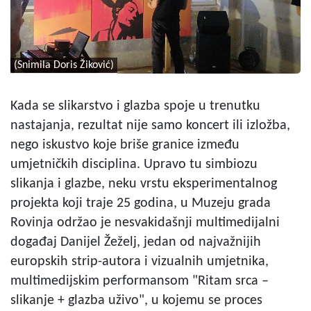
(Snimila Doris Žiković)
Kada se slikarstvo i glazba spoje u trenutku
nastajanja, rezultat nije samo koncert ili izložba,
nego iskustvo koje briše granice između
umjetničkih disciplina. Upravo tu simbiozu
slikanja i glazbe, neku vrstu eksperimentalnog
projekta koji traje 25 godina, u Muzeju grada
Rovinja održao je nesvakidašnji multimedijalni
događaj Danijel Žeželj, jedan od najvažnijih
europskih strip-autora i vizualnih umjetnika,
multimedijskim performansom "Ritam srca –
slikanje + glazba uživo", u kojemu se proces