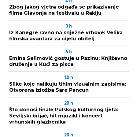
2
h
Zbog jakog vjetra odgađa se prikazivanje
filma Glavonja na festivalu u Raklju
3
h
Iz Kanegre ravno na snježne vrhove: Velika
filmska avantura za cijelu obitelj
6
h
Emina Selimović gostuje u Pazinu: Književno
druženje u Kući za pisce
10
h
Slike koje nalikuju tihim vizualnim zapisima:
Otvorena izložba Sare Pancun
20
h
Što donosi finale Pulskog kulturnog ljeta:
Seviljski brijač, hit mjuzikl i koncert
vrhunskih glazbenika
20
h