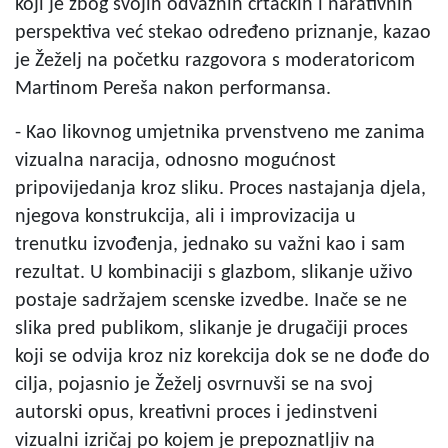
koji je zbog svojih odvažnih crtačkih i narativnih
perspektiva već stekao određeno priznanje, kazao
je Žeželj na početku razgovora s moderatoricom
Martinom Pereša nakon performansa.
- Kao likovnog umjetnika prvenstveno me zanima
vizualna naracija, odnosno mogućnost
pripovijedanja kroz sliku. Proces nastajanja djela,
njegova konstrukcija, ali i improvizacija u
trenutku izvođenja, jednako su važni kao i sam
rezultat. U kombinaciji s glazbom, slikanje uživo
postaje sadržajem scenske izvedbe. Inače se ne
slika pred publikom, slikanje je drugačiji proces
koji se odvija kroz niz korekcija dok se ne dođe do
cilja, pojasnio je Žeželj osvrnuvši se na svoj
autorski opus, kreativni proces i jedinstveni
vizualni izričaj po kojem je prepoznatljiv na