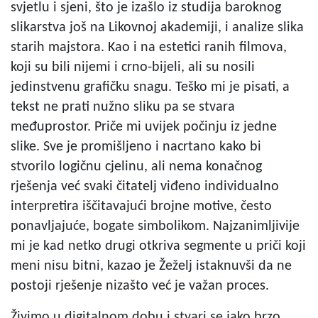
svjetlu i sjeni, što je izašlo iz studija baroknog
slikarstva još na Likovnoj akademiji, i analize slika
starih majstora. Kao i na estetici ranih filmova,
koji su bili nijemi i crno-bijeli, ali su nosili
jedinstvenu grafičku snagu. Teško mi je pisati, a
tekst ne prati nužno sliku pa se stvara
međuprostor. Priče mi uvijek počinju iz jedne
slike. Sve je promišljeno i nacrtano kako bi
stvorilo logičnu cjelinu, ali nema konačnog
rješenja već svaki čitatelj viđeno individualno
interpretira iščitavajući brojne motive, često
ponavljajuće, bogate simbolikom. Najzanimljivije
mi je kad netko drugi otkriva segmente u priči koji
meni nisu bitni, kazao je Žeželj istaknuvši da ne
postoji rješenje nizašto već je važan proces.
Živimo u digitalnom dobu i stvari se jako brzo