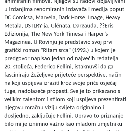
animiranih filmova. Njegovi su radovi objavljivani
u izdanjima renomiranih izdavača i medija poput
DC Comicsa, Marvela, Dark Horse, Image, Heavy
Metala, DSTLRY-ja, Glénata, Dargauda, ??Eris
Edizionija, The New York Timesa i Harper’s
Magazinea. U Rovinju je predstavio svoj prvi
grafički roman "Ritam srca" (1993.) u kojem je
predgovor napisao jedan od najvećih redatelja
20. stoljeća, Federico Fellini, istaknuvši da ga
fasciniraju Žeželjeve prijeteće perspektive, način
na koji uspijeva izraziti kroz svoje priče osjećaj
tuge, nadolazeće propasti. Sve je to prikazano s
velikim talentom i stilom koji uspijeva prezentirati
njegovu mračnu viziju svijeta originalno i
dosljedno, zaključuje Fellini. Upravo to priznanje
bilo mi je iznimno važno kao mladom umjetniku