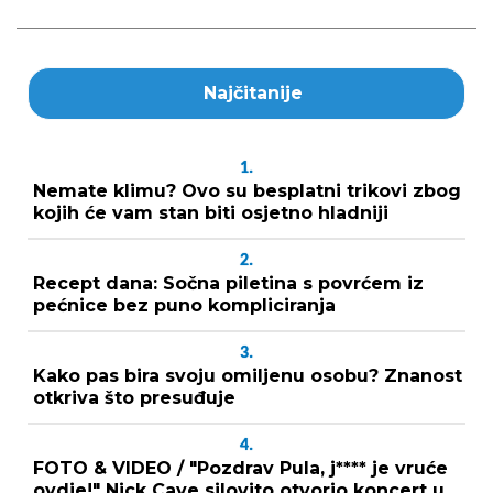
Najčitanije
1.
Nemate klimu? Ovo su besplatni trikovi zbog
kojih će vam stan biti osjetno hladniji
2.
Recept dana: Sočna piletina s povrćem iz
pećnice bez puno kompliciranja
3.
Kako pas bira svoju omiljenu osobu? Znanost
otkriva što presuđuje
4.
FOTO & VIDEO / "Pozdrav Pula, j**** je vruće
ovdje!" Nick Cave silovito otvorio koncert u