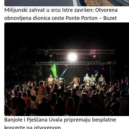
Milijunski zahvat u srcu Istre završen: Otvorena
obnovljena dionica ceste Ponte Porton – Buzet
Banjole i Pješčana Uvala pripremaju besplatne
koncerte na otvorenom