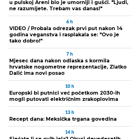
u pulskoj Areni bio je umorniji i gušći. "Ljudi,
ne razumijete. Trebam vas danas!"
6
h
VIDEO / Probala odrezak prvi put nakon 14
godina veganstva i rasplakala se: "Ovo je
tako dobro!"
7
h
Mjesec dana nakon odlaska s kormila
hrvatske nogometne reprezentacije, Zlatko
Dalić ima novi posao
10
h
Europski bi putnici već početkom 2030-ih
mogli putovati električnim zrakoplovima
13
h
Recept dana: Meksička trgana govedina
14
h
Sjećate li se ovih jela? Okusi devedesetih