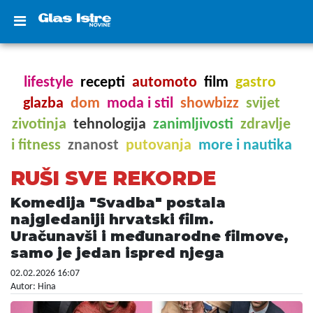
lifestyle
recepti
automoto
film
gastro
glazba
dom
moda i stil
showbizz
svijet
zivotinja
tehnologija
zanimljivosti
zdravlje
i fitness
znanost
putovanja
more i nautika
RUŠI SVE REKORDE
Komedija "Svadba" postala
najgledaniji hrvatski film.
Uračunavši i međunarodne filmove,
samo je jedan ispred njega
02.02.2026 16:07
Autor: Hina