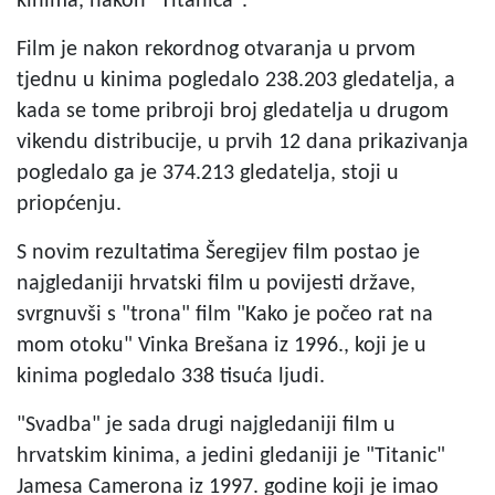
kinima, nakon "Titanica".
Film je nakon rekordnog otvaranja u prvom
tjednu u kinima pogledalo 238.203 gledatelja, a
kada se tome pribroji broj gledatelja u drugom
vikendu distribucije, u prvih 12 dana prikazivanja
pogledalo ga je 374.213 gledatelja, stoji u
priopćenju.
S novim rezultatima Šeregijev film postao je
najgledaniji hrvatski film u povijesti države,
svrgnuvši s "trona" film "Kako je počeo rat na
mom otoku" Vinka Brešana iz 1996., koji je u
kinima pogledalo 338 tisuća ljudi.
"Svadba" je sada drugi najgledaniji film u
hrvatskim kinima, a jedini gledaniji je "Titanic"
Jamesa Camerona iz 1997. godine koji je imao