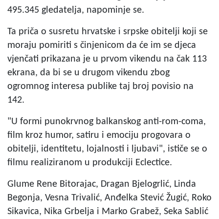
495.345 gledatelja, napominje se.
Ta priča o susretu hrvatske i srpske obitelji koji se
moraju pomiriti s činjenicom da će im se djeca
vjenčati prikazana je u prvom vikendu na čak 113
ekrana, da bi se u drugom vikendu zbog
ogromnog interesa publike taj broj povisio na
142.
"U formi punokrvnog balkanskog anti-rom-coma,
film kroz humor, satiru i emociju progovara o
obitelji, identitetu, lojalnosti i ljubavi", ističe se o
filmu realiziranom u produkciji Eclectice.
Glume Rene Bitorajac, Dragan Bjelogrlić, Linda
Begonja, Vesna Trivalić, Anđelka Stević Žugić, Roko
Sikavica, Nika Grbelja i Marko Grabež, Seka Sablić