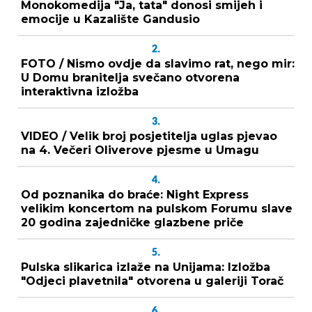
Monokomedija "Ja, tata" donosi smijeh i
emocije u Kazalište Gandusio
2.
FOTO / Nismo ovdje da slavimo rat, nego mir:
U Domu branitelja svečano otvorena
interaktivna izložba
3.
VIDEO / Velik broj posjetitelja uglas pjevao
na 4. Večeri Oliverove pjesme u Umagu
4.
Od poznanika do braće: Night Express
velikim koncertom na pulskom Forumu slave
20 godina zajedničke glazbene priče
5.
Pulska slikarica izlaže na Unijama: Izložba
"Odjeci plavetnila" otvorena u galeriji Torač
6.