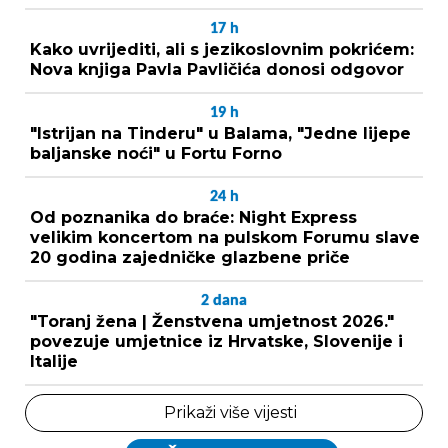
17
h
Kako uvrijediti, ali s jezikoslovnim pokrićem:
Nova knjiga Pavla Pavličića donosi odgovor
19
h
"Istrijan na Tinderu" u Balama, "Jedne lijepe
baljanske noći" u Fortu Forno
24
h
Od poznanika do braće: Night Express
velikim koncertom na pulskom Forumu slave
20 godina zajedničke glazbene priče
2
dana
"Toranj žena | Ženstvena umjetnost 2026."
povezuje umjetnice iz Hrvatske, Slovenije i
Italije
Prikaži više vijesti