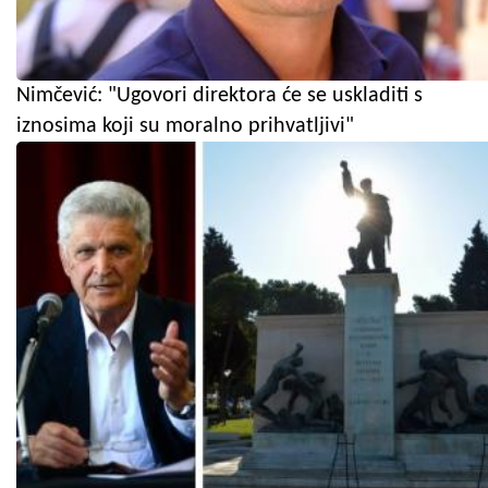
Nimčević: "Ugovori direktora će se uskladiti s
iznosima koji su moralno prihvatljivi"