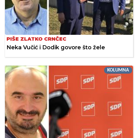
PIŠE ZLATKO CRNČEC
Neka Vučić i Dodik govore što žele
KOLUMNA