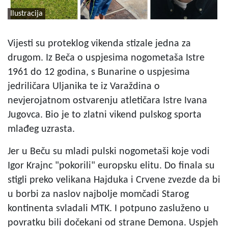
Ilustracija
Vijesti su proteklog vikenda stizale jedna za
drugom. Iz Beča o uspjesima nogometaša Istre
1961 do 12 godina, s Bunarine o uspjesima
jedriličara Uljanika te iz Varaždina o
nevjerojatnom ostvarenju atletičara Istre Ivana
Jugovca. Bio je to zlatni vikend pulskog sporta
mlađeg uzrasta.
Jer u Beču su mladi pulski nogometaši koje vodi
Igor Krajnc "pokorili" europsku elitu. Do finala su
stigli preko velikana Hajduka i Crvene zvezde da bi
u borbi za naslov najbolje momčadi Starog
kontinenta svladali MTK. I potpuno zasluženo u
povratku bili dočekani od strane Demona. Uspjeh