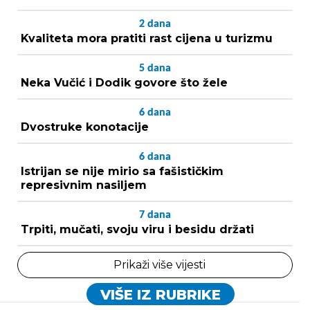
2
dana
Kvaliteta mora pratiti rast cijena u turizmu
5
dana
Neka Vučić i Dodik govore što žele
6
dana
Dvostruke konotacije
6
dana
Istrijan se nije mirio sa fašističkim
represivnim nasiljem
7
dana
Trpiti, mučati, svoju viru i besidu držati
Prikaži više vijesti
VIŠE IZ RUBRIKE