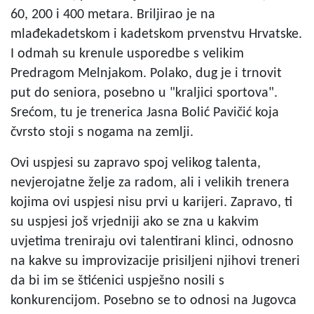
60, 200 i 400 metara. Briljirao je na
mlađekadetskom i kadetskom prvenstvu Hrvatske.
I odmah su krenule usporedbe s velikim
Predragom Melnjakom. Polako, dug je i trnovit
put do seniora, posebno u "kraljici sportova".
Srećom, tu je trenerica Jasna Bolić Pavičić koja
čvrsto stoji s nogama na zemlji.
Ovi uspjesi su zapravo spoj velikog talenta,
nevjerojatne želje za radom, ali i velikih trenera
kojima ovi uspjesi nisu prvi u karijeri. Zapravo, ti
su uspjesi još vrjedniji ako se zna u kakvim
uvjetima treniraju ovi talentirani klinci, odnosno
na kakve su improvizacije prisiljeni njihovi treneri
da bi im se štićenici uspješno nosili s
konkurencijom. Posebno se to odnosi na Jugovca