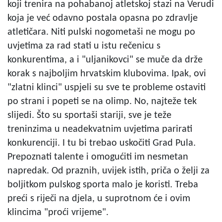
koji trenira na pohabanoj atletskoj stazi na Verudi
koja je već odavno postala opasna po zdravlje
atletičara. Niti pulski nogometaši ne mogu po
uvjetima za rad stati u istu rečenicu s
konkurentima, a i "uljanikovci" se muče da drže
korak s najboljim hrvatskim klubovima. Ipak, ovi
"zlatni klinci" uspjeli su sve te probleme ostaviti
po strani i popeti se na olimp. No, najteže tek
slijedi. Što su sportaši stariji, sve je teže
treninzima u neadekvatnim uvjetima parirati
konkurenciji. I tu bi trebao uskočiti Grad Pula.
Prepoznati talente i omogućiti im nesmetan
napredak. Od praznih, uvijek istih, priča o želji za
boljitkom pulskog sporta malo je koristi. Treba
preći s riječi na djela, u suprotnom će i ovim
klincima "proći vrijeme".