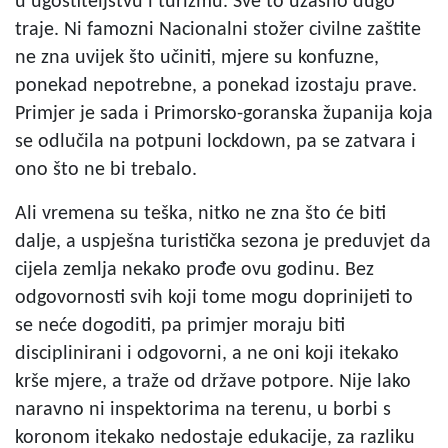
u ugostiteljstvu i turizmu. Sve to užasno dugo
traje. Ni famozni Nacionalni stožer civilne zaštite
ne zna uvijek što učiniti, mjere su konfuzne,
ponekad nepotrebne, a ponekad izostaju prave.
Primjer je sada i Primorsko-goranska županija koja
se odlučila na potpuni lockdown, pa se zatvara i
ono što ne bi trebalo.
Ali vremena su teška, nitko ne zna što će biti
dalje, a uspješna turistička sezona je preduvjet da
cijela zemlja nekako prođe ovu godinu. Bez
odgovornosti svih koji tome mogu doprinijeti to
se neće dogoditi, pa primjer moraju biti
disciplinirani i odgovorni, a ne oni koji itekako
krše mjere, a traže od države potpore. Nije lako
naravno ni inspektorima na terenu, u borbi s
koronom itekako nedostaje edukacije, za razliku