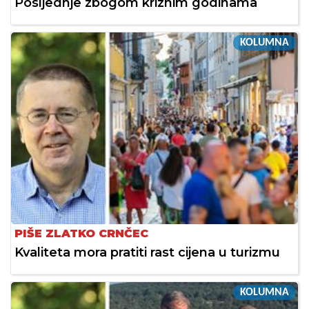
Posljednje zbogom kriznim godinama
KOLUMNA
PIŠE ZLATKO CRNČEC
Kvaliteta mora pratiti rast cijena u turizmu
KOLUMNA