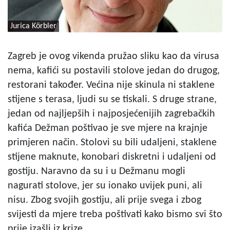
Jurica Körbler
Zagreb je ovog vikenda pružao sliku kao da virusa
nema, kafići su postavili stolove jedan do drugog,
restorani također. Većina nije skinula ni staklene
stijene s terasa, ljudi su se tiskali. S druge strane,
jedan od najljepših i najposjećenijih zagrebačkih
kafića Dežman poštivao je sve mjere na krajnje
primjeren način. Stolovi su bili udaljeni, staklene
stijene maknute, konobari diskretni i udaljeni od
gostiju. Naravno da su i u Dežmanu mogli
nagurati stolove, jer su ionako uvijek puni, ali
nisu. Zbog svojih gostiju, ali prije svega i zbog
svijesti da mjere treba poštivati kako bismo svi što
prije izašli iz krize.