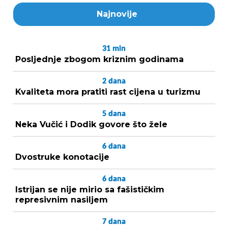
Najnovije
31
min
Posljednje zbogom kriznim godinama
2
dana
Kvaliteta mora pratiti rast cijena u turizmu
5
dana
Neka Vučić i Dodik govore što žele
6
dana
Dvostruke konotacije
6
dana
Istrijan se nije mirio sa fašističkim
represivnim nasiljem
7
dana