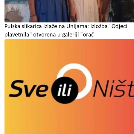
Pulska slikarica izlaže na Unijama: Izložba "Odjeci
plavetnila" otvorena u galeriji Torač