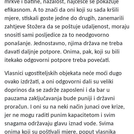
mrkve i batine, nažalost, najčešće se pokazuje
efikasnom. A to znači da oni koji su sada kršili
mjere, stiskali goste jedne do drugih, zanemarili
zahtjeve Stožera da se poštuje udaljenost, moraju
snositi sami posljedice za to neodgovorno
ponašanje. Jednostavno, njima država ne treba
davati daljnje potpore. Onima, pak, koji su bili
itekako odgovorni potpore treba povećati.
Vlasnici ugostiteljskih objekata neće moći dugo
ovako izdržati, a oni odgovorni dali su veliki
doprinos da se zadrže zaposleni i da bar u
pauzama zaključavanja bude puniji i državni
proračun. I oni su na neki način junaci ove krize,
jer ne mogu raditi punim kapacitetom i svim
snagama održavaju glavu iznad vode. Svima
onima koji su poštivali mjere, poput vlasnika