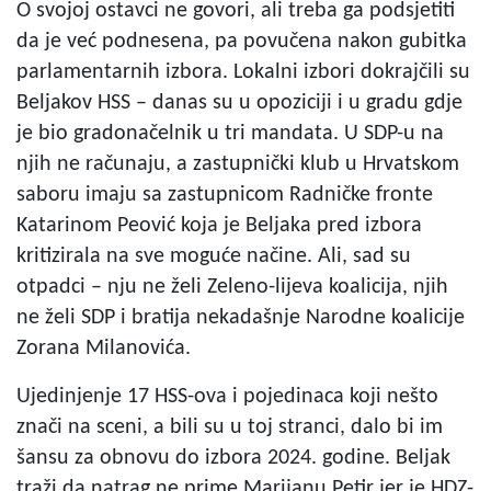
O svojoj ostavci ne govori, ali treba ga podsjetiti
da je već podnesena, pa povučena nakon gubitka
parlamentarnih izbora. Lokalni izbori dokrajčili su
Beljakov HSS – danas su u opoziciji i u gradu gdje
je bio gradonačelnik u tri mandata. U SDP-u na
njih ne računaju, a zastupnički klub u Hrvatskom
saboru imaju sa zastupnicom Radničke fronte
Katarinom Peović koja je Beljaka pred izbora
kritizirala na sve moguće načine. Ali, sad su
otpadci – nju ne želi Zeleno-lijeva koalicija, njih
ne želi SDP i bratija nekadašnje Narodne koalicije
Zorana Milanovića.
Ujedinjenje 17 HSS-ova i pojedinaca koji nešto
znači na sceni, a bili su u toj stranci, dalo bi im
šansu za obnovu do izbora 2024. godine. Beljak
traži da natrag ne prime Marijanu Petir jer je HDZ-