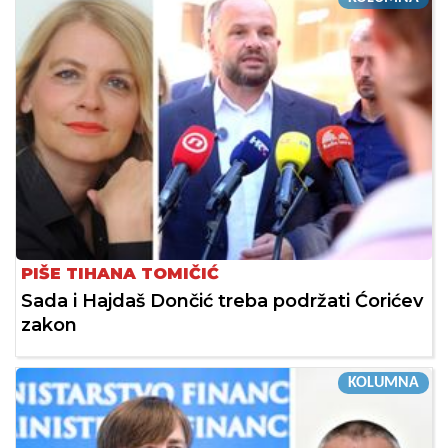
PIŠE TIHANA TOMIČIĆ
Sada i Hajdaš Dončić treba podržati Ćorićev
zakon
KOLUMNA