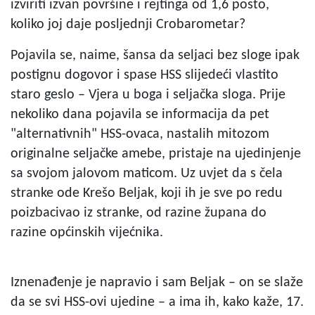
izviriti izvan površine i rejtinga od 1,6 posto,
koliko joj daje posljednji Crobarometar?
Pojavila se, naime, šansa da seljaci bez sloge ipak
postignu dogovor i spase HSS slijedeći vlastito
staro geslo – Vjera u boga i seljačka sloga. Prije
nekoliko dana pojavila se informacija da pet
"alternativnih" HSS-ovaca, nastalih mitozom
originalne seljačke amebe, pristaje na ujedinjenje
sa svojom jalovom maticom. Uz uvjet da s čela
stranke ode Krešo Beljak, koji ih je sve po redu
poizbacivao iz stranke, od razine župana do
razine općinskih vijećnika.
Iznenađenje je napravio i sam Beljak – on se slaže
da se svi HSS-ovi ujedine – a ima ih, kako kaže, 17.