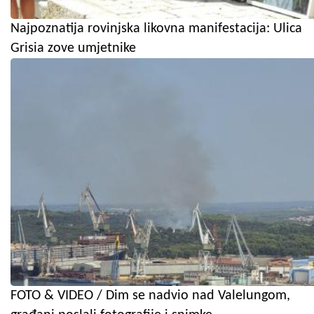
Najpoznatija rovinjska likovna manifestacija: Ulica
Grisia zove umjetnike
FOTO & VIDEO / Dim se nadvio nad Valelungom,