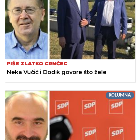
PIŠE ZLATKO CRNČEC
Neka Vučić i Dodik govore što žele
KOLUMNA