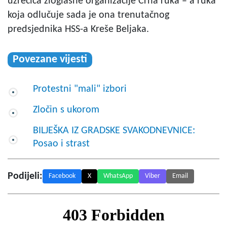
uzrečica zloglasne organizacije Crna ruka – a ruka
koja odlučuje sada je ona trenutačnog
predsjednika HSS-a Kreše Beljaka.
Povezane vijesti
Protestni "mali" izbori
Zločin s ukorom
BILJEŠKA IZ GRADSKE SVAKODNEVNICE:
Posao i strast
Podijeli:
Facebook
X
WhatsApp
Viber
Email