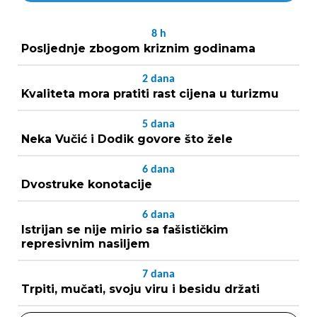
8
h
Posljednje zbogom kriznim godinama
2
dana
Kvaliteta mora pratiti rast cijena u turizmu
5
dana
Neka Vučić i Dodik govore što žele
6
dana
Dvostruke konotacije
6
dana
Istrijan se nije mirio sa fašističkim
represivnim nasiljem
7
dana
Trpiti, mučati, svoju viru i besidu držati