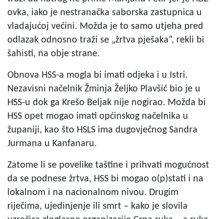
ovka, iako je nestranačka saborska zastupnica u
vladajućoj većini. Možda je to samo utjeha pred
odlazak odnosno traži se „žrtva pješaka“, rekli bi
šahisti, na obje strane.
Obnova HSS-a mogla bi imati odjeka i u Istri.
Nezavisni načelnik Žminja Željko Plavšić bio je u
HSS-u dok ga Krešo Beljak nije nogirao. Možda bi
HSS opet mogao imati općinskog načelnika u
županiji, kao što HSLS ima dugovječnog Sandra
Jurmana u Kanfanaru.
Zatome li se povelike taštine i prihvati mogućnost
da se podnese žrtva, HSS bi mogao o(p)stati i na
lokalnom i na nacionalnom nivou. Drugim
riječima, ujedinjenje ili smrt – kako je slovila