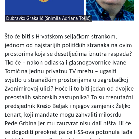
Dubravko Grakalić (Snimila Adriana Tošić)
Što će biti s Hrvatskom seljačkom strankom,
jednom od najstarijih političkih stranaka na ovim
prostorima koja se desetljećima iznutra raspada?
Tko će – nakon odlaska i glasnogovornice Ivane
Tomić na jednu privatnu TV mrežu – ugasiti
svjetlo u stranačkim prostorijama u zagrebačkoj
Zvonimirovoj ulici? Hoće li to biti jedan od dvojice
preostalih saborskih zastupnika? To su trenutačni
predsjednik Krešo Beljak i njegov zamjenik Željko
Lenart, koji mandate mogu zahvaliti milosrđu
Peđe Grbina jer mu zauzvrat nisu dali ništa, ili će
se dogoditi preokret pa će HSS-ova potonula lađa