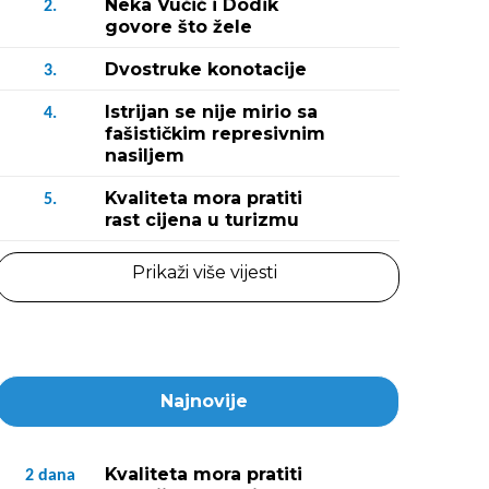
Neka Vučić i Dodik
2.
govore što žele
Dvostruke konotacije
3.
Istrijan se nije mirio sa
4.
fašističkim represivnim
nasiljem
Kvaliteta mora pratiti
5.
rast cijena u turizmu
Prikaži više vijesti
Najnovije
Kvaliteta mora pratiti
2
dana