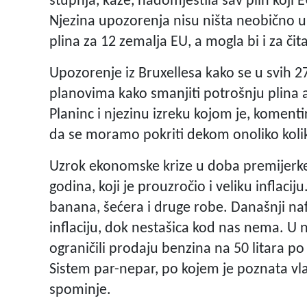
stupnja, kaže, nadomjestila sav plin koji 
Njezina upozorenja nisu ništa neobično u s
plina za 12 zemalja EU, a mogla bi i za čit
Upozorenje iz Bruxellesa kako se u svih 2
planovima kako smanjiti potrošnju plina 
Planinc i njezinu izreku kojom je, komenti
da se moramo pokriti dekom onoliko koli
Uzrok ekonomske krize u doba premijerke 
godina, koji je prouzročio i veliku inflac
banana, šećera i druge robe. Današnji na
inflaciju, dok nestašica kod nas nema. U
ograničili prodaju benzina na 50 litara p
Sistem par-nepar, po kojem je poznata vl
spominje.