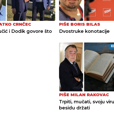
LATKO CRNČEC
PIŠE BORIS BILAS
čić i Dodik govore što
Dvostruke konotacije
K
PIŠE MILAN RAKOVAC
Trpiti, mučati, svoju viru
besidu držati