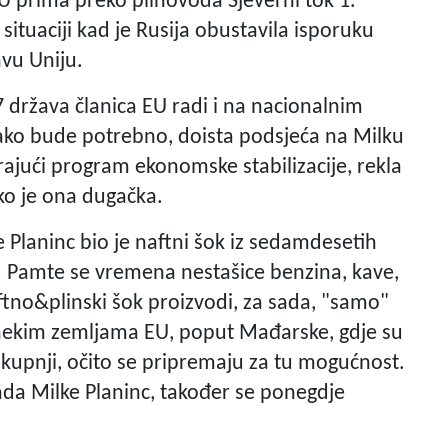
EU prima preko plinovoda Sjeverni tok 1.
ituaciji kad je Rusija obustavila isporuku
avu Uniju.
7 država članica EU radi i na nacionalnim
ako bude potrebno, doista podsjeća na Milku
rajući program ekonomske stabilizacije, rekla
ko je ona dugačka.
Planinc bio je naftni šok iz sedamdesetih
iju. Pamte se vremena nestašice benzina, kave,
ftno&plinski šok proizvodi, za sada, "samo"
 nekim zemljama EU, poput Mađarske, gdje su
o kupnji, očito se pripremaju za tu mogućnost.
ada Milke Planinc, također se ponegdje