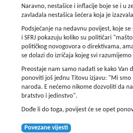
Naravno, nestašice i inflacije boje se i u 
zavladala nestašica šećera koja je izazvala
Podsjećanje na nedavnu povijest, koje se s
i SFRJ pokazuju koliko su političari "mašt
političkog novogovora o direktivama, am
se dolazi do izričaja kojeg svi razumijemo 
Preostaje nam samo nadati se kako Van de
ponoviti još jednu Titovu izjavu: "Mi smo m
naroda. E nećemo nikome dozvoliti da nam 
bratstvo i jedinstvo".
Dođe li do toga, povijest će se opet ponovi
Povezane vijesti