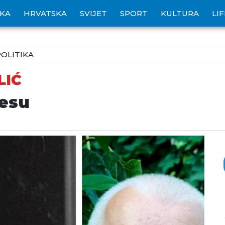
IKA
HRVATSKA
SVIJET
SPORT
KULTURA
LI
POLITIKA
LIĆ
lesu