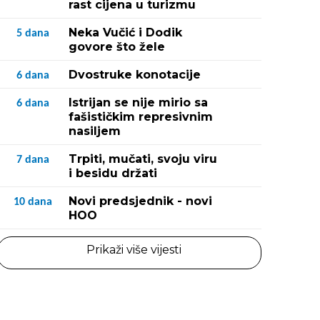
rast cijena u turizmu
Neka Vučić i Dodik
5
dana
govore što žele
Dvostruke konotacije
6
dana
Istrijan se nije mirio sa
6
dana
fašističkim represivnim
nasiljem
Trpiti, mučati, svoju viru
7
dana
i besidu držati
Novi predsjednik - novi
10
dana
HOO
Prikaži više vijesti