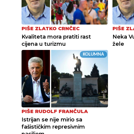
PIŠE ZLATKO CRNČEC
PIŠE Z
Kvaliteta mora pratiti rast
Neka Vu
cijena u turizmu
žele
KOLUMNA
PIŠE RUDOLF FRANČULA
Istrijan se nije mirio sa
fašističkim represivnim