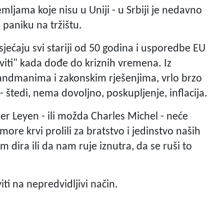
zemljama koje nisu u Uniji - u Srbiji je nedavno
 paniku na tržištu.
jećaju svi stariji od 50 godina i usporedbe EU
oviti" kada dođe do kriznih vremena. Iz
andmanima i zakonskim rješenjima, vrlo brzo
- štedi, nema dovoljno, poskupljenje, inflacija.
r Leyen - ili možda Charles Michel - neće
ore krvi prolili za bratstvo i jedinstvo naših
dira ili da nam ruje iznutra, da se ruši to
ti na nepredvidljivi način.