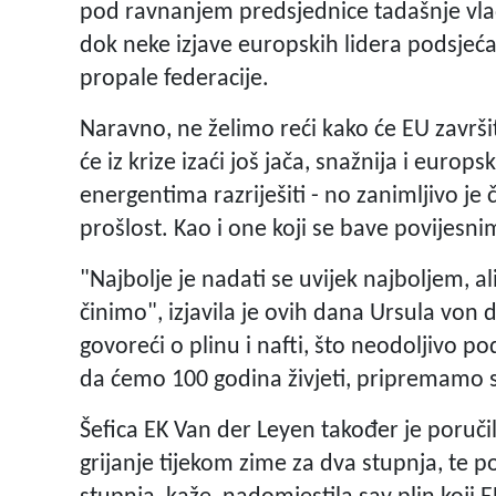
pod ravnanjem predsjednice tadašnje vlad
dok neke izjave europskih lidera podsjeća
propale federacije.
Naravno, ne želimo reći kako će EU završ
će iz krize izaći još jača, snažnija i europski
energentima razriješiti - no zanimljivo je čut
prošlost. Kao i one koji se bave povijes
"Najbolje je nadati se uvijek najboljem, a
činimo", izjavila je ovih dana Ursula von
govoreći o plinu i nafti, što neodoljivo 
da ćemo 100 godina živjeti, pripremamo s
Šefica EK Van der Leyen također je poruči
grijanje tijekom zime za dva stupnja, te p