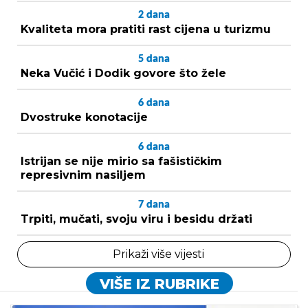
2
dana
Kvaliteta mora pratiti rast cijena u turizmu
5
dana
Neka Vučić i Dodik govore što žele
6
dana
Dvostruke konotacije
6
dana
Istrijan se nije mirio sa fašističkim
represivnim nasiljem
7
dana
Trpiti, mučati, svoju viru i besidu držati
Prikaži više vijesti
VIŠE IZ RUBRIKE