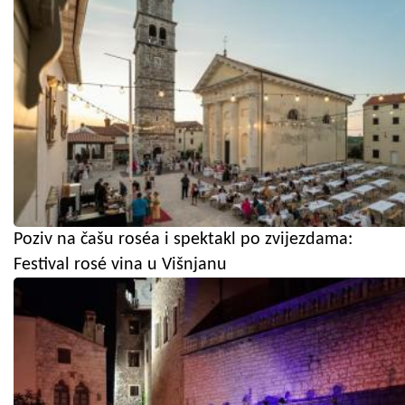
Poziv na čašu roséa i spektakl po zvijezdama:
Festival rosé vina u Višnjanu