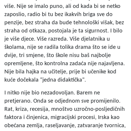
više. Nije se imalo puno, ali od kada bi se netko
zaposlio, radio bi tu bez ikakvih briga sve do
penzije, bez straha da bude tehnološki višak, bez
straha od otkaza, postojala je ta sigurnost. I bilo
je više djece. Više razreda. Više djelatnika u
školama, nije se radila tolika drama što se ide u
dvije, tri smjene, što škole nisu baš najbolje
opremljene, što kontrolna zadaća nije najavljena.
Nije bila hajka na učitelje, prije bi učenike kod
kuće dočekala "jedna didaktička".
I nitko nije bio nezadovoljan. Barem ne
pretjerano. Onda se odjednom sve promijenilo.
Rat, kriza, recesija, mnoštvo uzročno-posljedičnih
faktora i činjenica, migracijski procesi, Irska kao
obećana zemlja, raseljavanje, zatvaranje tvornica,