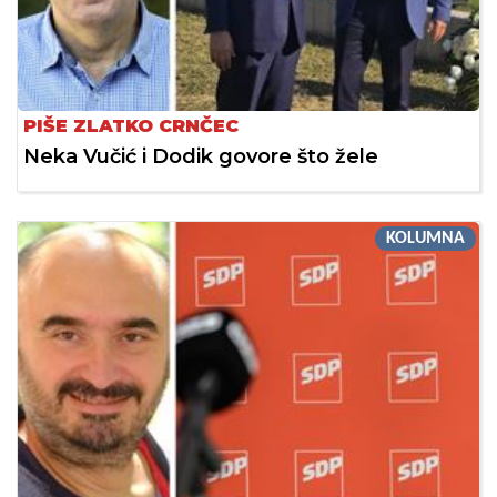
PIŠE ZLATKO CRNČEC
Neka Vučić i Dodik govore što žele
KOLUMNA