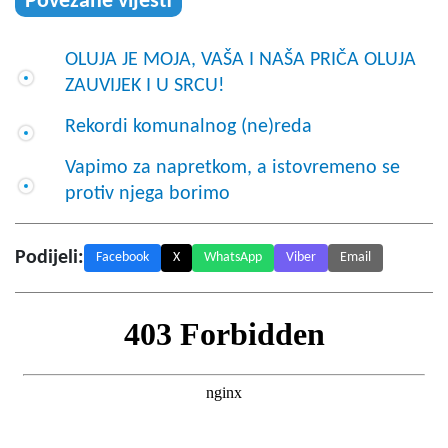
Povezane vijesti
OLUJA JE MOJA, VAŠA I NAŠA PRIČA OLUJA
ZAUVIJEK I U SRCU!
Rekordi komunalnog (ne)reda
Vapimo za napretkom, a istovremeno se
protiv njega borimo
Podijeli:
Facebook
X
WhatsApp
Viber
Email