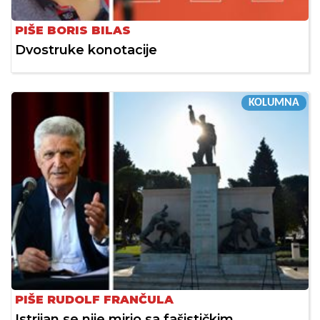
PIŠE BORIS BILAS
Dvostruke konotacije
KOLUMNA
PIŠE RUDOLF FRANČULA
Istrijan se nije mirio sa fašističkim