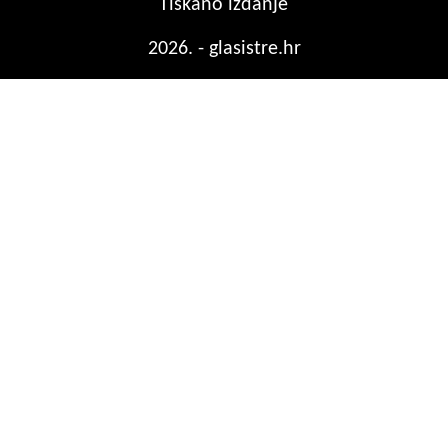
Tiskano izdanje
2026. - glasistre.hr