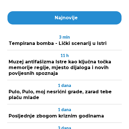
Najnovije
3
min
Tempirana bomba - Lički scenarij u Istri
11
h
Muzej antifašizma Istre kao ključna točka
memorije regije, mjesto dijaloga i novih
povijesnih spoznaja
1
dana
Pulo, Pulo, moj nesrićni grade, zarad tebe
plaču mlade
1
dana
Posljednje zbogom kriznim godinama
3
dana