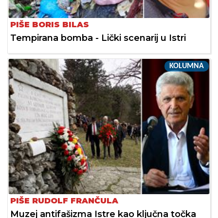
PIŠE BORIS BILAS
Tempirana bomba - Lički scenarij u Istri
KOLUMNA
PIŠE RUDOLF FRANČULA
Muzej antifašizma Istre kao ključna točka