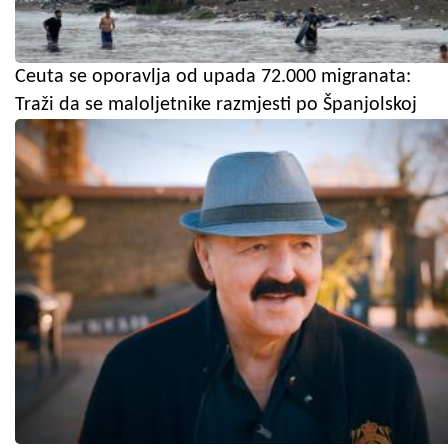
Ceuta se oporavlja od upada 72.000 migranata:
Traži da se maloljetnike razmjesti po Španjolskoj