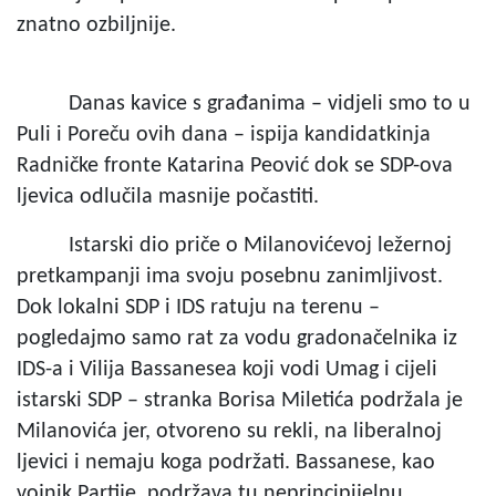
znatno ozbiljnije.
Danas kavice s građanima – vidjeli smo to u
Puli i Poreču ovih dana – ispija kandidatkinja
Radničke fronte Katarina Peović dok se SDP-ova
ljevica odlučila masnije počastiti.
Istarski dio priče o Milanovićevoj ležernoj
pretkampanji ima svoju posebnu zanimljivost.
Dok lokalni SDP i IDS ratuju na terenu –
pogledajmo samo rat za vodu gradonačelnika iz
IDS-a i Vilija Bassanesea koji vodi Umag i cijeli
istarski SDP – stranka Borisa Miletića podržala je
Milanovića jer, otvoreno su rekli, na liberalnoj
ljevici i nemaju koga podržati. Bassanese, kao
vojnik Partije, podržava tu neprincipijelnu