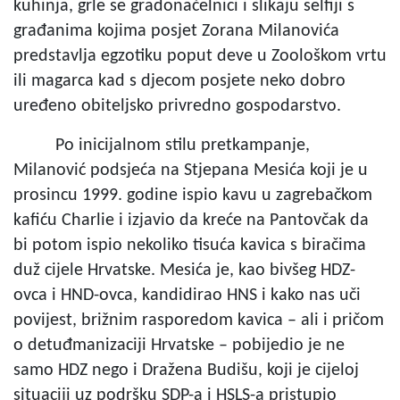
kuhinja, grle se gradonačelnici i slikaju selfiji s
građanima kojima posjet Zorana Milanovića
predstavlja egzotiku poput deve u Zoološkom vrtu
ili magarca kad s djecom posjete neko dobro
uređeno obiteljsko privredno gospodarstvo.
Po inicijalnom stilu pretkampanje,
Milanović podsjeća na Stjepana Mesića koji je u
prosincu 1999. godine ispio kavu u zagrebačkom
kafiću Charlie i izjavio da kreće na Pantovčak da
bi potom ispio nekoliko tisuća kavica s biračima
duž cijele Hrvatske. Mesića je, kao bivšeg HDZ-
ovca i HND-ovca, kandidirao HNS i kako nas uči
povijest, brižnim rasporedom kavica – ali i pričom
o detuđmanizaciji Hrvatske – pobijedio je ne
samo HDZ nego i Dražena Budišu, koji je cijeloj
situaciji uz podršku SDP-a i HSLS-a pristupio