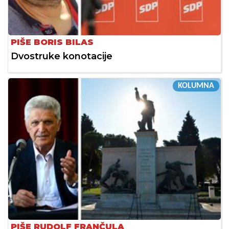
PIŠE BORIS BILAS
Dvostruke konotacije
KOLUMNA
PIŠE RUDOLF FRANČULA