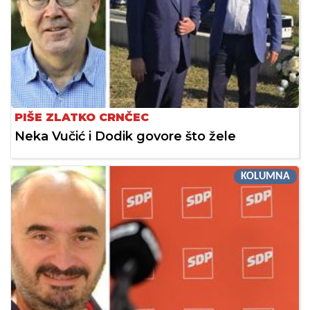
PIŠE ZLATKO CRNČEC
Neka Vučić i Dodik govore što žele
KOLUMNA