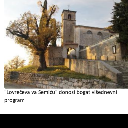
"Lovrečeva va Semiću" donosi bogat višednevni
program