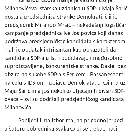
Za ishod izbora manje je važno i što je
Milanovićeva istarska uzdanica u SDP-u Maja Šarić
postala predsjednica stranke Demokrati, čiji je
predsjednik Mirando Mrsić – nekadašnji logističar
kampanje predsjednika Ive Josipovića koji danas
podržava predsjedničkog kandidata s karakterom
– ali je podatak intrigantan kao pokazatelj da
kandidata SDP-a u Istri podržavaju i međusobno
suprotstavljene, konkurentske stranke. Dakle, bez
obzira na sukobe SDP-a s Ferićem i Bassaneseom
na čelu s IDS-om i pojavu Demokrata, u kojima uz
Maju Šarić ima još nekoliko utjecajnih bivših SDP-
ovaca – svi su podržali predsjedničkog kandidata
Milanovića.
Pobijedi li na izborima, na prigodnoj trpezi
u šatoru pobjednika svakako bi se trebao naći