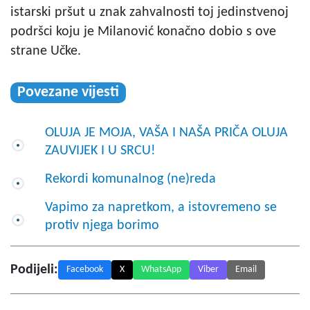
istarski pršut u znak zahvalnosti toj jedinstvenoj
podršci koju je Milanović konačno dobio s ove
strane Učke.
Povezane vijesti
OLUJA JE MOJA, VAŠA I NAŠA PRIČA OLUJA
ZAUVIJEK I U SRCU!
Rekordi komunalnog (ne)reda
Vapimo za napretkom, a istovremeno se
protiv njega borimo
Podijeli:
Facebook
X
WhatsApp
Viber
Email