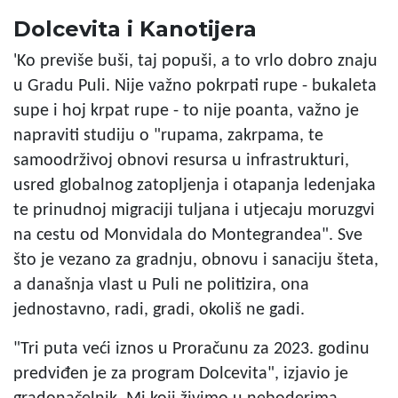
Dolcevita i Kanotijera
'Ko previše buši, taj popuši, a to vrlo dobro znaju
u Gradu Puli. Nije važno pokrpati rupe - bukaleta
supe i hoj krpat rupe - to nije poanta, važno je
napraviti studiju o "rupama, zakrpama, te
samoodrživoj obnovi resursa u infrastrukturi,
usred globalnog zatopljenja i otapanja ledenjaka
te prinudnoj migraciji tuljana i utjecaju moruzgvi
na cestu od Monvidala do Montegrandea". Sve
što je vezano za gradnju, obnovu i sanaciju šteta,
a današnja vlast u Puli ne politizira, ona
jednostavno, radi, gradi, okoliš ne gadi.
"Tri puta veći iznos u Proračunu za 2023. godinu
predviđen je za program Dolcevita", izjavio je