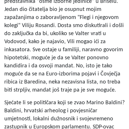
predstavnika "osme izborne jedinice" u Briselu.
Jedan dio čitatelja bio je osupnut mojim
zapažanjima o zaboravljenom "Flegi i njegovom
kolegi" Viliju Rosandi. Dosta smo diskutirali i došli
do zaključka da bi, ukoliko se Valter vrati u
Vodovod, kako je najavio, Vili mogao ići za
inkasatora. Sve ostaje u familiji, naravno govorim
hipotetski, moguće je da se Valter ponovno
kandidira i da osvoji mandat. No, isto je tako
moguće da se na Euro-izborima pojavi i Čovječja
ribica iz Baredina, neka nezavisna lista, no treba
biti strpljiv, mandat još traje pa je sve moguće.
Sjećate li se političara koji se zvao Marino Baldini?
Baldini, hrvatski arheolog i povjesničar
umjetnosti, lokalni dužnosnik i svojevremeno
zastupnik u Europskom parlamentu. SDP-ovac