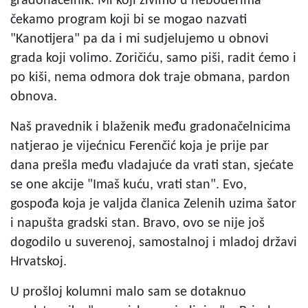
gradonačelnik. Mi koji živimo u neboderima
čekamo program koji bi se mogao nazvati
"Kanotijera" pa da i mi sudjelujemo u obnovi
grada koji volimo. Zoričiću, samo piši, radit ćemo i
po kiši, nema odmora dok traje obmana, pardon
obnova.
Naš pravednik i blaženik među gradonačelnicima
natjerao je vijećnicu Ferenčić koja je prije par
dana prešla među vladajuće da vrati stan, sjećate
se one akcije "Imaš kuću, vrati stan". Evo,
gospođa koja je valjda članica Zelenih uzima šator
i napušta gradski stan. Bravo, ovo se nije još
dogodilo u suverenoj, samostalnoj i mladoj državi
Hrvatskoj.
U prošloj kolumni malo sam se dotaknuo