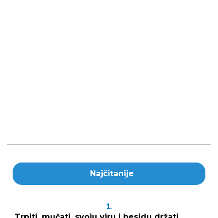
Najčitanije
1.
Trpiti, mučati, svoju viru i besidu držati