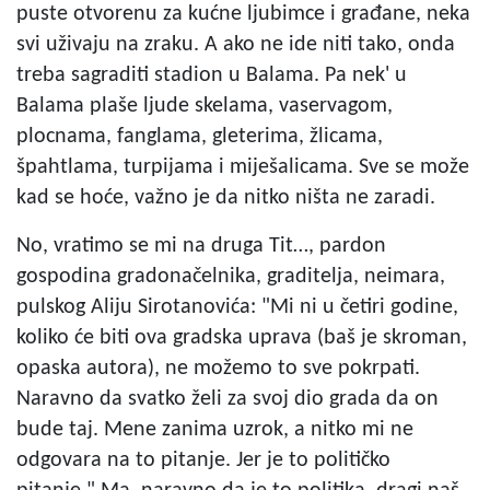
puste otvorenu za kućne ljubimce i građane, neka
svi uživaju na zraku. A ako ne ide niti tako, onda
treba sagraditi stadion u Balama. Pa nek' u
Balama plaše ljude skelama, vaservagom,
plocnama, fanglama, gleterima, žlicama,
špahtlama, turpijama i miješalicama. Sve se može
kad se hoće, važno je da nitko ništa ne zaradi.
No, vratimo se mi na druga Tit…, pardon
gospodina gradonačelnika, graditelja, neimara,
pulskog Aliju Sirotanovića: "Mi ni u četiri godine,
koliko će biti ova gradska uprava (baš je skroman,
opaska autora), ne možemo to sve pokrpati.
Naravno da svatko želi za svoj dio grada da on
bude taj. Mene zanima uzrok, a nitko mi ne
odgovara na to pitanje. Jer je to političko