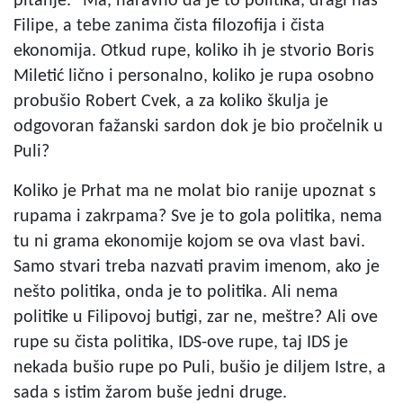
pitanje." Ma, naravno da je to politika, dragi naš
Filipe, a tebe zanima čista filozofija i čista
ekonomija. Otkud rupe, koliko ih je stvorio Boris
Miletić lično i personalno, koliko je rupa osobno
probušio Robert Cvek, a za koliko škulja je
odgovoran fažanski sardon dok je bio pročelnik u
Puli?
Koliko je Prhat ma ne molat bio ranije upoznat s
rupama i zakrpama? Sve je to gola politika, nema
tu ni grama ekonomije kojom se ova vlast bavi.
Samo stvari treba nazvati pravim imenom, ako je
nešto politika, onda je to politika. Ali nema
politike u Filipovoj butigi, zar ne, meštre? Ali ove
rupe su čista politika, IDS-ove rupe, taj IDS je
nekada bušio rupe po Puli, bušio je diljem Istre, a
sada s istim žarom buše jedni druge.