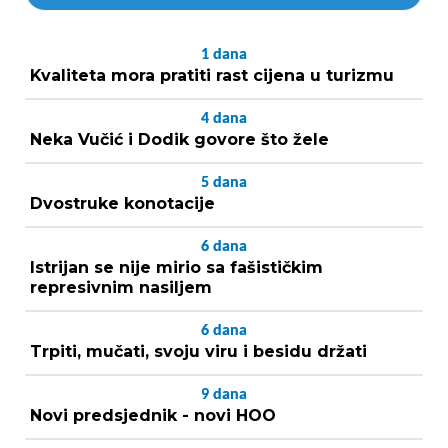
1
dana
Kvaliteta mora pratiti rast cijena u turizmu
4
dana
Neka Vučić i Dodik govore što žele
5
dana
Dvostruke konotacije
6
dana
Istrijan se nije mirio sa fašističkim
represivnim nasiljem
6
dana
Trpiti, mučati, svoju viru i besidu držati
9
dana
Novi predsjednik - novi HOO