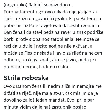
(nego kako) Baldini se navodno u
Europarlamentu gotovo nikada nije javljao za
riječ, a kažu da govori tri jezika. E, pa Valteru su
pobočnici iz Pule savjetovali da čestita ženama
Dan žena i da stavi bedž na rever u znak podrške
borbi protiv globalnog zatopljenja. Ne može se
reći da u dvije i nešto godine nije aktivan, a
možda se Flegić nekada i javio za riječ na nekom
odboru, 'ko će ga znati, ako se javio, onda je i
prebacio normu, budimo realni.
Strila nebeska
Ovo s Danom žena ili nečim sličnim nemojte me
držati za riječ, nije mala stvar, čak mislim da je
dovoljno za još jedan mandat. Evo, prije par
minuta vidim da je naš zastupnik poslao