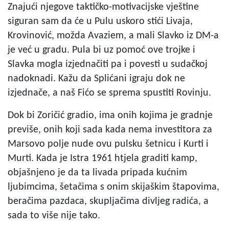
Znajući njegove taktičko-motivacijske vještine
siguran sam da će u Pulu uskoro stići Livaja,
Krovinović, možda Avaziem, a mali Slavko iz DM-a
je već u gradu. Pula bi uz pomoć ove trojke i
Slavka mogla izjednačiti pa i povesti u sudačkoj
nadoknadi. Kažu da Splićani igraju dok ne
izjednače, a naš Fićo se sprema spustiti Rovinju.
Dok bi Zoričić gradio, ima onih kojima je gradnje
previše, onih koji sada kada nema investitora za
Marsovo polje nude ovu pulsku šetnicu i Kurti i
Murti. Kada je Istra 1961 htjela graditi kamp,
objašnjeno je da ta livada pripada kućnim
ljubimcima, šetačima s onim skijaškim štapovima,
beračima pazdaca, skupljačima divljeg radića, a
sada to više nije tako.