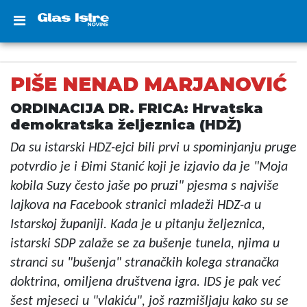
PIŠE NENAD MARJANOVIĆ
ORDINACIJA DR. FRICA: Hrvatska
demokratska željeznica (HDŽ)
Da su istarski HDZ-ejci bili prvi u spominjanju pruge
potvrdio je i Đimi Stanić koji je izjavio da je "Moja
kobila Suzy često jaše po pruzi" pjesma s najviše
lajkova na Facebook stranici mladeži HDZ-a u
Istarskoj županiji. Kada je u pitanju željeznica,
istarski SDP zalaže se za bušenje tunela, njima u
stranci su "bušenja" stranačkih kolega stranačka
doktrina, omiljena društvena igra. IDS je pak već
šest mjeseci u "vlakiću", još razmišljaju kako su se