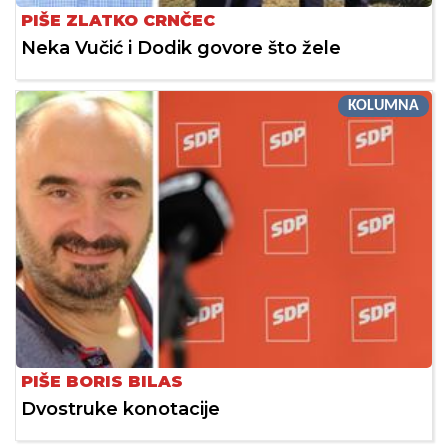
PIŠE ZLATKO CRNČEC
Neka Vučić i Dodik govore što žele
KOLUMNA
PIŠE BORIS BILAS
Dvostruke konotacije