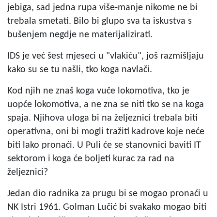
jebiga, sad jedna rupa više-manje nikome ne bi
trebala smetati. Bilo bi glupo sva ta iskustva s
bušenjem negdje ne materijalizirati.
IDS je već šest mjeseci u "vlakiću", još razmišljaju
kako su se tu našli, tko koga navlači.
Kod njih ne znaš koga vuče lokomotiva, tko je
uopće lokomotiva, a ne zna se niti tko se na koga
spaja. Njihova uloga bi na željeznici trebala biti
operativna, oni bi mogli tražiti kadrove koje neće
biti lako pronaći. U Puli će se stanovnici baviti IT
sektorom i koga će boljeti kurac za rad na
željeznici?
Jedan dio radnika za prugu bi se mogao pronaći u
NK Istri 1961. Golman Lučić bi svakako mogao biti