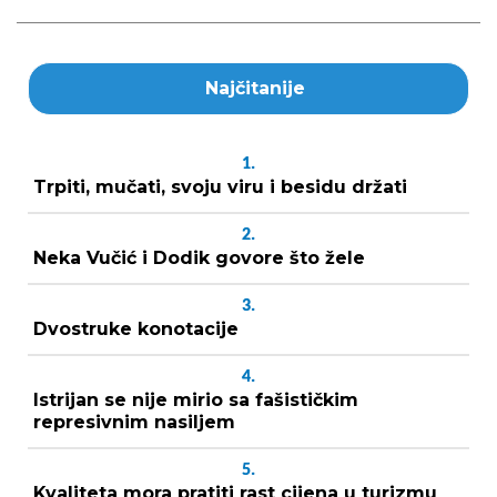
Najčitanije
1.
Trpiti, mučati, svoju viru i besidu držati
2.
Neka Vučić i Dodik govore što žele
3.
Dvostruke konotacije
4.
Istrijan se nije mirio sa fašističkim
represivnim nasiljem
5.
Kvaliteta mora pratiti rast cijena u turizmu