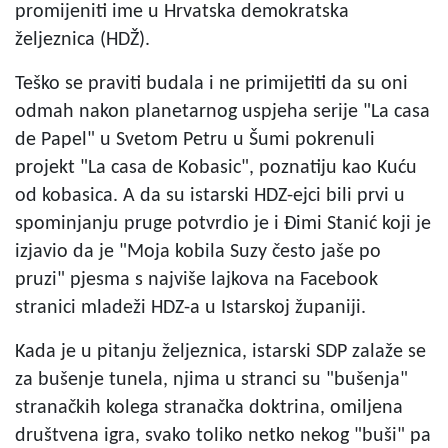
promijeniti ime u Hrvatska demokratska
željeznica (HDŽ).
Teško se praviti budala i ne primijetiti da su oni
odmah nakon planetarnog uspjeha serije "La casa
de Papel" u Svetom Petru u Šumi pokrenuli
projekt "La casa de Kobasic", poznatiju kao Kuću
od kobasica. A da su istarski HDZ-ejci bili prvi u
spominjanju pruge potvrdio je i Đimi Stanić koji je
izjavio da je "Moja kobila Suzy često jaše po
pruzi" pjesma s najviše lajkova na Facebook
stranici mladeži HDZ-a u Istarskoj županiji.
Kada je u pitanju željeznica, istarski SDP zalaže se
za bušenje tunela, njima u stranci su "bušenja"
stranačkih kolega stranačka doktrina, omiljena
društvena igra, svako toliko netko nekog "buši" pa