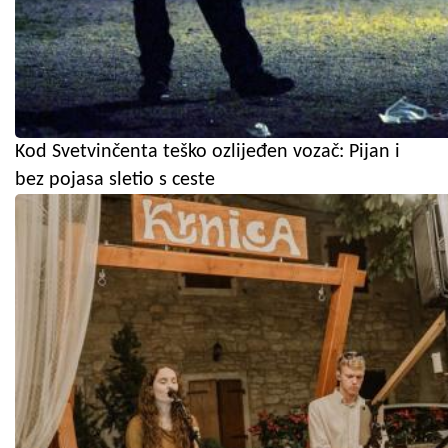
Kod Svetvinčenta teško ozlijeđen vozač: Pijan i
bez pojasa sletio s ceste