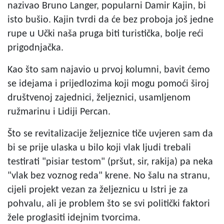
nazivao Bruno Langer, popularni Damir Kajin, bi
isto bušio. Kajin tvrdi da će bez proboja još jedne
rupe u Učki naša pruga biti turistička, bolje reći
prigodnjačka.
Kao što sam najavio u prvoj kolumni, bavit ćemo
se idejama i prijedlozima koji mogu pomoći široj
društvenoj zajednici, željeznici, usamljenom
ružmarinu i Lidiji Percan.
Što se revitalizacije željeznice tiče uvjeren sam da
bi se prije ulaska u bilo koji vlak ljudi trebali
testirati "pisiar testom" (pršut, sir, rakija) pa neka
"vlak bez voznog reda" krene. No šalu na stranu,
cijeli projekt vezan za željeznicu u Istri je za
pohvalu, ali je problem što se svi politički faktori
žele proglasiti idejnim tvorcima.