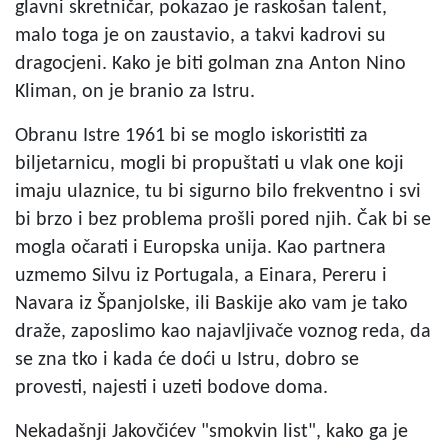
glavni skretničar, pokazao je raskošan talent,
malo toga je on zaustavio, a takvi kadrovi su
dragocjeni. Kako je biti golman zna Anton Nino
Kliman, on je branio za Istru.
Obranu Istre 1961 bi se moglo iskoristiti za
biljetarnicu, mogli bi propuštati u vlak one koji
imaju ulaznice, tu bi sigurno bilo frekventno i svi
bi brzo i bez problema prošli pored njih. Čak bi se
mogla očarati i Europska unija. Kao partnera
uzmemo Silvu iz Portugala, a Einara, Pereru i
Navara iz Španjolske, ili Baskije ako vam je tako
draže, zaposlimo kao najavljivače voznog reda, da
se zna tko i kada će doći u Istru, dobro se
provesti, najesti i uzeti bodove doma.
Nekadašnji Jakovčićev "smokvin list", kako ga je