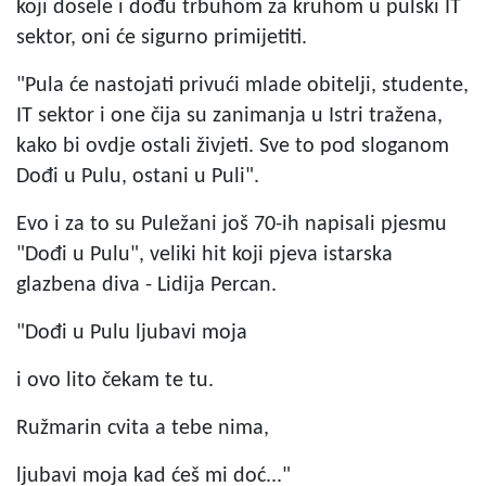
koji dosele i dođu trbuhom za kruhom u pulski IT
sektor, oni će sigurno primijetiti.
"Pula će nastojati privući mlade obitelji, studente,
IT sektor i one čija su zanimanja u Istri tražena,
kako bi ovdje ostali živjeti. Sve to pod sloganom
Dođi u Pulu, ostani u Puli".
Evo i za to su Puležani još 70-ih napisali pjesmu
"Dođi u Pulu", veliki hit koji pjeva istarska
glazbena diva - Lidija Percan.
"Dođi u Pulu ljubavi moja
i ovo lito čekam te tu.
Ružmarin cvita a tebe nima,
ljubavi moja kad ćeš mi doć..."