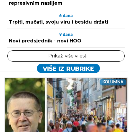
represivnim nasiljem
6
dana
Trpiti, mučati, svoju viru i besidu držati
9
dana
Novi predsjednik - novi HOO
Prikaži više vijesti
VIŠE IZ RUBRIKE
KOLUMNA