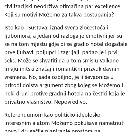
civilizacijski neodrživa otimačina par excellence.
Koji su motivi Možemo za takva postupanja?
Isto kao i Sustava: iznad svega zločestoća i
ljubomora, a jedan od razloga je emotivni jer su
se na tom mjestu gdje bi se gradio hotel događale
prve ljubavi, poljupci i zagrljaji, padao je i prvi
seks. Može se shvatiti da u tom smislu Valkane
imaju mitski značaj i romantični prizvuk davnih
vremena. No, sada ozbiljno, je li ševaonica u
prirodi doista argument zbog kojeg se Možemo i
neki drugi protive gradnji hotela na čestici koja je
privatno vlasništvo. Nepovredivo.
Referendumom kao političko-ideološko-
interesnim alatom Možemo pokušava nametnuti
novo i drugačije planiranje prostora na