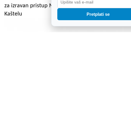
za izravan pristup Malom rimskom kazalištu i
Kaštelu
Pretplati se
HOK za obrtnike pripremio besplatni kalkulator
"Dobro je biti obrtnik" za procjenu poreza i