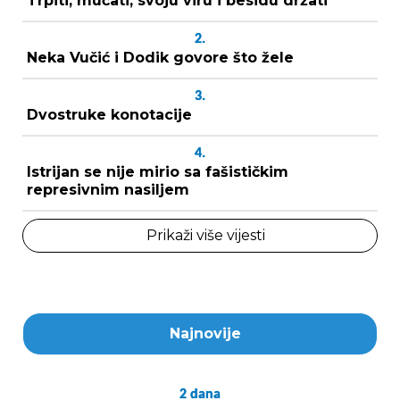
Trpiti, mučati, svoju viru i besidu držati
2.
Neka Vučić i Dodik govore što žele
3.
Dvostruke konotacije
4.
Istrijan se nije mirio sa fašističkim
represivnim nasiljem
Prikaži više vijesti
Najnovije
2
dana