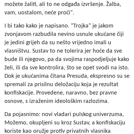
možete žaliti, ali to ne odgađa izvršenje. Žalba,
vam, uostalom, neće proći".
I bi tako kako je napisano. "Trojka" je jakom
zvonjavom razbudila nevino usnule ukućane čiji
je jedini grijeh da su nešto vrijedno imali u
vlasništvu. Sustav to ne tolerira jer hoće da sve
bude ili njegovo, pa da svojima raspodjeljuje kako
želi, ili da sve kontrolira, što se opet svodi na isto.
Dok je ukućanima čitana Presuda, ekspresno su se
spremali za prisilnu deložaciju koja je rezultat
konfiskacije. Provedene, naravno, bez pravne
osnove, s izraženim ideološkim razlozima.
Da pojasnimo: novi vladari pulskog univerzuma,
Možemo, okupljeni su kroz Sustav, a konfiskaciju
koriste kao oružje protiv privatnih vlasnika