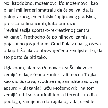
No, istodobno, možemovci k'o možemovci: kao
pijani milijarderi smatraju da će se, valjda, iz
polupraznog, ementalski šupljikavog gradskog
proračuna financirati, kako oni kažu,
"revitalizacija sportsko-rekreativnog centra
Valkane". Prethodno će po njihovoj zamisli,
pojasnimo još jednom, Grad Pula za par groševa
otkupiti Šolakovo obezvrijeđeno zemljište. Da, da
sto posto će biti tako.
Uglavnom, plan Možemovaca za Šolakovovo
zemljište, koje će mu konfiscirati moćna Trojka
kao dio Sustava, svodi se na, zamislite sad ovaj
apsurd – ulaganja! Kažu Možemovci: „na tom
zemljištu bi se zarotirali teniski tereni i uredila
podloga, zamijenila dotrajala ograda, uredile