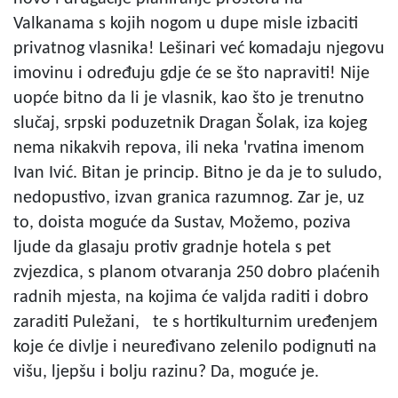
Valkanama s kojih nogom u dupe misle izbaciti
privatnog vlasnika! Lešinari već komadaju njegovu
imovinu i određuju gdje će se što napraviti! Nije
uopće bitno da li je vlasnik, kao što je trenutno
slučaj, srpski poduzetnik Dragan Šolak, iza kojeg
nema nikakvih repova, ili neka 'rvatina imenom
Ivan Ivić. Bitan je princip. Bitno je da je to suludo,
nedopustivo, izvan granica razumnog. Zar je, uz
to, doista moguće da Sustav, Možemo, poziva
ljude da glasaju protiv gradnje hotela s pet
zvjezdica, s planom otvaranja 250 dobro plaćenih
radnih mjesta, na kojima će valjda raditi i dobro
zaraditi Puležani, te s hortikulturnim uređenjem
koje će divlje i neuređivano zelenilo podignuti na
višu, ljepšu i bolju razinu? Da, moguće je.