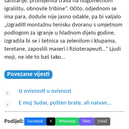
sanitarije, promijenila trava na nogometnom
igralištu, obnovile tribine“. Očito, odjednom se
ima para, doduše nije jasno odakle, pa bi valjalo
„izgraditi montažnu tenisku dvoranu s umjetnom
podlogom za igranje u hladnom dijelu godine,
izgradila bi se i šetnica sa zelenilom i klupama,
teretane, zaposlili maseri i fizioterapeuti…" Ljudi
moji, ne ide to baš tako…
Povezane vijesti
Iz ovisnosti u ovisnost
E moj Sudar, pošten brate, ali naivan…
Podijeli:
Facebook
X
WhatsApp
Viber
Email