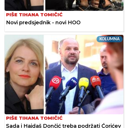
PIŠE TIHANA TOMIČIĆ
Novi predsjednik - novi HOO
KOLUMNA
PIŠE TIHANA TOMIČIĆ
Sada i Hajdaš Dončić treba podržati Ćorićev