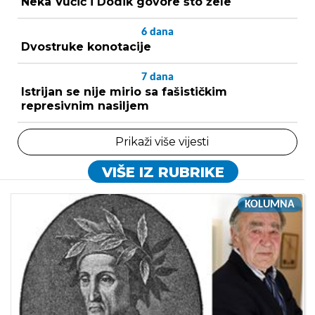
Neka Vučić i Dodik govore što žele
6
dana
Dvostruke konotacije
7
dana
Istrijan se nije mirio sa fašističkim
represivnim nasiljem
Prikaži više vijesti
VIŠE IZ RUBRIKE
KOLUMNA