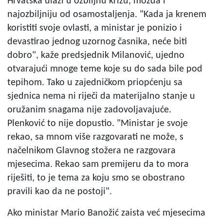
Hrvatska ulazi u ozbiljnu krizu, možda i
najozbiljniju od osamostaljenja. "Kada ja krenem
koristiti svoje ovlasti, a ministar je ponizio i
devastirao jednog uzornog časnika, neće biti
dobro", kaže predsjednik Milanović, ujedno
otvarajući mnoge teme koje su do sada bile pod
tepihom. Tako u zajedničkom priopćenju sa
sjednica nema ni riječi da materijalno stanje u
oružanim snagama nije zadovoljavajuće.
Plenković to nije dopustio. "Ministar je svoje
rekao, sa mnom više razgovarati ne može, s
načelnikom Glavnog stožera ne razgovara
mjesecima. Rekao sam premijeru da to mora
riješiti, to je tema za koju smo se obostrano
pravili kao da ne postoji".
Ako ministar Mario Banožić zaista već mjesecima