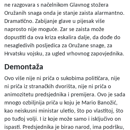
ne razgovara s načelnikom Glavnog stožera
Oružanih snaga onda je stanje zaista alarmantno.
Dramatično. Zabijanje glave u pijesak više
naprosto nije moguće. Zar se zaista može
dopustiti da ova kriza eskalira dalje, da dođe do
nesagledivih posljedica za Oružane snage, za
Hrvatsku vojsku, za ugled vrhovnog zapovjednika.
Demontaža
Ovo više nije ni priča o sukobima političara, nije
ni priča iz stranačkih dvorišta, nije ni priča o
animozitetu predsjednika i premijera. Ovo je sada
mnogo ozbiljnija priča u koju je Mario Banožić,
kao neiskusni ministar uletio, što po vlastitoj, što
po tuđoj volji. I iz koje može samo i isključivo on
ispasti. Predsjednika je birao narod, ima podršku,