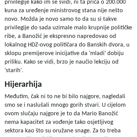
privilegije kako im se svidi, ni ta priča o 200.000
kuna za uređenje ministrovog stana nije nešto
novo. Možda je novo samo to da su si takve
privilegije do sada uzimale malo krupnije političke
ribe, a Banožić je ekspresno napredovao od
lokalnog HDZ-ovog političara do Banskih dvora, u
sklopu premijerove inicijative da 'mladi' dobiju
priliku. Kako se vidi, brzo je naučio lekciju od
'starih'.
Hijerarhija
Međutim, čak ni to ne bi bilo najgore, nagledali
smo se i naslušali mnogo gorih stvari. U cijelom
ovom slučaju najgore je to da Mario Banožić
nema kapacitet za vođenje tako osjetljivog
sektora kao što su oružane snage. Za to treba