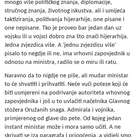
mnogo više političkog znanja, diplomacije,
stručnog znanja, životnog iskustva, ali i umijeća
taktiziranja, poštivanja hijerarhije, one pisane i
one nepisane. Tko je proveo bar jedan dan uz
vojsku ili u vojsci dobro zna što znači hijerarhija.
Jedna zvjezdica više. A 'jednu zvjezdicu više'
pisalo to negdje ili ne, ima vrhovni zapovjednik u
odnosu na ministra, radilo se o miru ili ratu.
Naravno da to nigdje ne piše, ali mudar ministar
to će shvatiti i prihvatiti. Neće vuči poteze koji će
biti usmjereni na podrivanje autoriteta vrhovnog
zapovjednika i još u to uvlačiti načelnika Glavnog
stožera Oružanih snaga. Admirala i vojnika,
primjerenog od glave do pete. Od kojeg jedan
instant ministar može i mora samo učiti. A ne
skrivati se iza paragrafa i priopćenja, a vidjeli smo