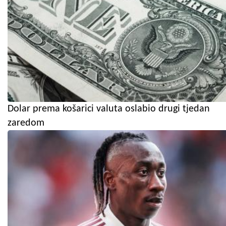
Dolar prema košarici valuta oslabio drugi tjedan
zaredom