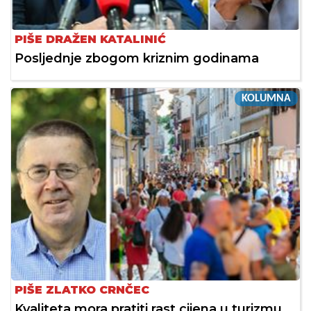
PIŠE DRAŽEN KATALINIĆ
Posljednje zbogom kriznim godinama
KOLUMNA
PIŠE ZLATKO CRNČEC
Kvaliteta mora pratiti rast cijena u turizmu