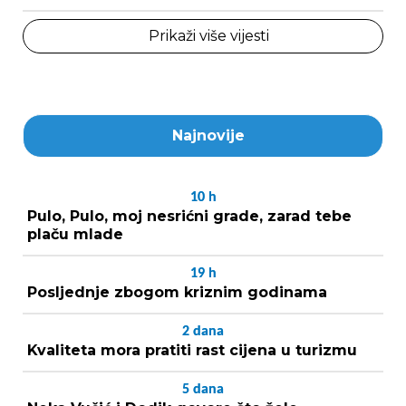
Prikaži više vijesti
Najnovije
10
h
Pulo, Pulo, moj nesrićni grade, zarad tebe
plaču mlade
19
h
Posljednje zbogom kriznim godinama
2
dana
Kvaliteta mora pratiti rast cijena u turizmu
5
dana