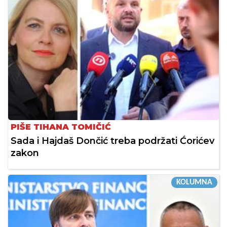
PIŠE TIHANA TOMIČIĆ
Sada i Hajdaš Dončić treba podržati Ćorićev
zakon
KOLUMNA