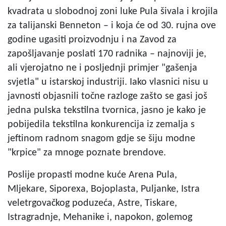
kvadrata u slobodnoj zoni luke Pula šivala i krojila
za talijanski Benneton – i koja će od 30. rujna ove
godine ugasiti proizvodnju i na Zavod za
zapošljavanje poslati 170 radnika – najnoviji je,
ali vjerojatno ne i posljednji primjer "gašenja
svjetla" u istarskoj industriji. Iako vlasnici nisu u
javnosti objasnili točne razloge zašto se gasi još
jedna pulska tekstilna tvornica, jasno je kako je
pobijedila tekstilna konkurencija iz zemalja s
jeftinom radnom snagom gdje se šiju modne
"krpice" za mnoge poznate brendove.
Poslije propasti modne kuće Arena Pula,
Mljekare, Siporexa, Bojoplasta, Puljanke, Istra
veletrgovačkog poduzeća, Astre, Tiskare,
Istragradnje, Mehanike i, napokon, golemog