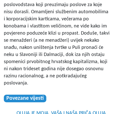
poslovodstava koji preuzimaju poslove za koje
nisu dorasli. Omamljeni službenim automobilima
i korporacijskim karticama, večerama po
konobama i vlastitom veličinom, ne vide kako im
povjereno poduzeće klizi u propast. Doduše, takvi
se menažderi (a ne menadžeri) uvijek nekako
snađu, nakon uništenja tvrtke u Puli pronaći će
neku u Slavoniji ili Dalmaciji, dok iza njih ostaju
spomenici prvobitnog hrvatskog kapitalizma, koji
ni nakon trideset godina nije dosegao osnovnu
razinu racionalnog, a ne potkradajućeg
poslovanja.
Povezane vijesti
OLUJA JE MOJA, VAŠA I NAŠA PRIČA OLUJA