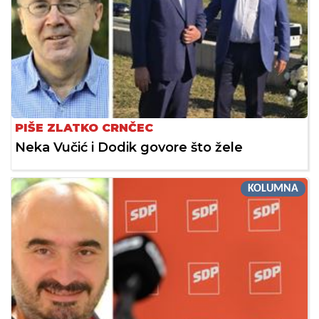
PIŠE ZLATKO CRNČEC
Neka Vučić i Dodik govore što žele
KOLUMNA