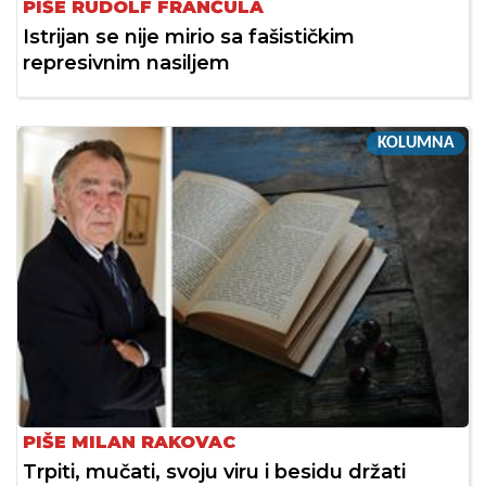
PIŠE RUDOLF FRANČULA
Istrijan se nije mirio sa fašističkim
represivnim nasiljem
KOLUMNA
PIŠE MILAN RAKOVAC
Trpiti, mučati, svoju viru i besidu držati