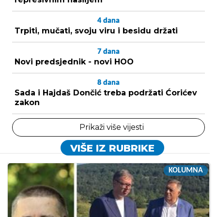
4
dana
Trpiti, mučati, svoju viru i besidu držati
7
dana
Novi predsjednik - novi HOO
8
dana
Sada i Hajdaš Dončić treba podržati Ćorićev
zakon
Prikaži više vijesti
VIŠE IZ RUBRIKE
KOLUMNA