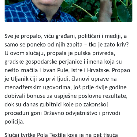
Sve je propalo, viču građani, političari i mediji, a
samo se poneko od njih zapita – tko je zato kriv?
U ovom slučaju, propala je pulska privreda,
gradske gospodarske perjanice i imena koja su
nešto značila i izvan Pule, Istre i Hrvatske. Propao
je Uljanik čiji su prvi ljudi, članovi uprave na
menadžerskim ugovorima, još prije dvije godine
dobivali bonuse za uspješne poslovne rezultate,
dok su danas gubitnici koje po zakonskoj
proceduri goni Državno odvjetništvo i privodi
policija.
Slučaj tvrtke Pola Textile koja je na pet tisuća