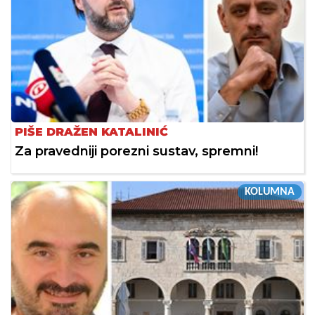
PIŠE DRAŽEN KATALINIĆ
Za pravedniji porezni sustav, spremni!
KOLUMNA