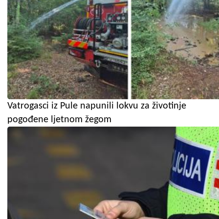
Vatrogasci iz Pule napunili lokvu za životinje
pogođene ljetnom žegom