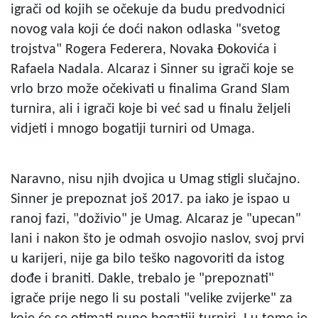
igrači od kojih se očekuje da budu predvodnici
novog vala koji će doći nakon odlaska "svetog
trojstva" Rogera Federera, Novaka Đokovića i
Rafaela Nadala. Alcaraz i Sinner su igrači koje se
vrlo brzo može očekivati u finalima Grand Slam
turnira, ali i igrači koje bi već sad u finalu željeli
vidjeti i mnogo bogatiji turniri od Umaga.
Naravno, nisu njih dvojica u Umag stigli slučajno.
Sinner je prepoznat još 2017. pa iako je ispao u
ranoj fazi, "doživio" je Umag. Alcaraz je "upecan"
lani i nakon što je odmah osvojio naslov, svoj prvi
u karijeri, nije ga bilo teško nagovoriti da istog
dođe i braniti. Dakle, trebalo je "prepoznati"
igrače prije nego li su postali "velike zvijerke" za