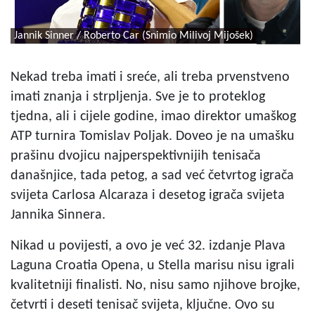
Jannik Sinner / Roberto Car (Snimio Milivoj Mijošek)
Nekad treba imati i sreće, ali treba prvenstveno
imati znanja i strpljenja. Sve je to proteklog
tjedna, ali i cijele godine, imao direktor umaškog
ATP turnira Tomislav Poljak. Doveo je na umašku
prašinu dvojicu najperspektivnijih tenisača
današnjice, tada petog, a sad već četvrtog igrača
svijeta Carlosa Alcaraza i desetog igrača svijeta
Jannika Sinnera.
Nikad u povijesti, a ovo je već 32. izdanje Plava
Laguna Croatia Opena, u Stella marisu nisu igrali
kvalitetniji finalisti. No, nisu samo njihove brojke,
četvrti i deseti tenisač svijeta, ključne. Ovo su