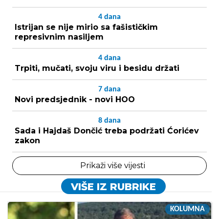
4
dana
Istrijan se nije mirio sa fašističkim
represivnim nasiljem
4
dana
Trpiti, mučati, svoju viru i besidu držati
7
dana
Novi predsjednik - novi HOO
8
dana
Sada i Hajdaš Dončić treba podržati Ćorićev
zakon
Prikaži više vijesti
VIŠE IZ RUBRIKE
KOLUMNA