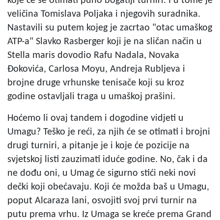
koje će se otimati puno bogatiji turniri. I u tome je
veličina Tomislava Poljaka i njegovih suradnika.
Nastavili su putem kojeg je zacrtao "otac umaškog
ATP-a" Slavko Rasberger koji je na sličan način u
Stella maris dovodio Rafu Nadala, Novaka
Đokovića, Carlosa Moyu, Andreja Rubljeva i
brojne druge vrhunske tenisače koji su kroz
godine ostavljali traga u umaškoj prašini.
Hoćemo li ovaj tandem i dogodine vidjeti u
Umagu? Teško je reći, za njih će se otimati i brojni
drugi turniri, a pitanje je i koje će pozicije na
svjetskoj listi zauzimati iduće godine. No, čak i da
ne dođu oni, u Umag će sigurno stići neki novi
dečki koji obećavaju. Koji će možda baš u Umagu,
poput Alcaraza lani, osvojiti svoj prvi turnir na
putu prema vrhu. Iz Umaga se kreće prema Grand