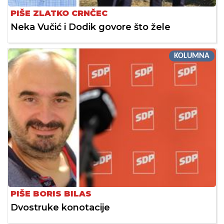
PIŠE ZLATKO CRNČEC
Neka Vučić i Dodik govore što žele
KOLUMNA
PIŠE BORIS BILAS
Dvostruke konotacije