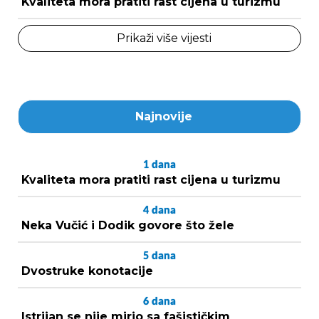
Kvaliteta mora pratiti rast cijena u turizmu
Prikaži više vijesti
Najnovije
1
dana
Kvaliteta mora pratiti rast cijena u turizmu
4
dana
Neka Vučić i Dodik govore što žele
5
dana
Dvostruke konotacije
6
dana
Istrijan se nije mirio sa fašističkim