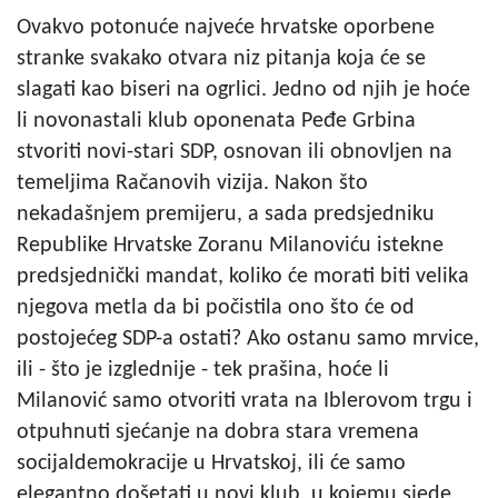
Ovakvo potonuće najveće hrvatske oporbene
stranke svakako otvara niz pitanja koja će se
slagati kao biseri na ogrlici. Jedno od njih je hoće
li novonastali klub oponenata Peđe Grbina
stvoriti novi-stari SDP, osnovan ili obnovljen na
temeljima Račanovih vizija. Nakon što
nekadašnjem premijeru, a sada predsjedniku
Republike Hrvatske Zoranu Milanoviću istekne
predsjednički mandat, koliko će morati biti velika
njegova metla da bi počistila ono što će od
postojećeg SDP-a ostati? Ako ostanu samo mrvice,
ili - što je izglednije - tek prašina, hoće li
Milanović samo otvoriti vrata na Iblerovom trgu i
otpuhnuti sjećanje na dobra stara vremena
socijaldemokracije u Hrvatskoj, ili će samo
elegantno došetati u novi klub, u kojemu sjede