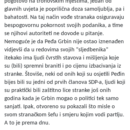
pogotovo na tronovskim mjestima, jedan od
glavnih uvjeta je poprilična doza samoljublja, pa i
bahatosti. Na taj način vođe stranaka osiguravaju
bespogovornu pokornost svojih podanika, a time
se njihovi autoriteti ne dovode u pitanje.
Nemoguće je da Peđa Grbin nije ostao iznenađen
vidjevši da u redovima svojih "sljedbenika"
itekako ima ljudi čvrstih stavova i mišljenja koje
su (bili) spremni braniti i po cijenu izbacivanja iz
stranke. Štoviše, neki od onih koji su osjetili Peđin
bijes bili su jedni od prvih članova SDP-a, ljudi koji
su praktički bili zaštitno lice stranke još onih
godina kada je Grbin mogao o politici tek samo
sanjati. Ipak, otvoreno su pokazali što misle o
svom stranačkom šefu i smjeru kojim vodi partiju.
A to je prema dnu.