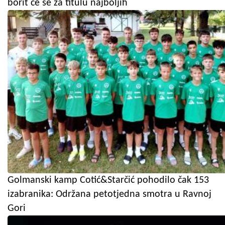
borit će se za titulu najboljih
Golmanski kamp Cotić&Starčić pohodilo čak 153
izabranika: Održana petotjedna smotra u Ravnoj
Gori