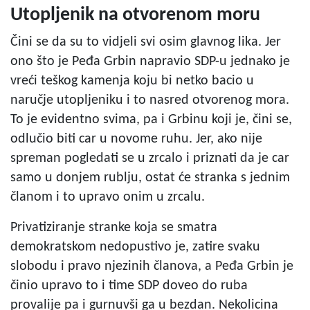
Utopljenik na otvorenom moru
Čini se da su to vidjeli svi osim glavnog lika. Jer
ono što je Peđa Grbin napravio SDP-u jednako je
vreći teškog kamenja koju bi netko bacio u
naručje utopljeniku i to nasred otvorenog mora.
To je evidentno svima, pa i Grbinu koji je, čini se,
odlučio biti car u novome ruhu. Jer, ako nije
spreman pogledati se u zrcalo i priznati da je car
samo u donjem rublju, ostat će stranka s jednim
članom i to upravo onim u zrcalu.
Privatiziranje stranke koja se smatra
demokratskom nedopustivo je, zatire svaku
slobodu i pravo njezinih članova, a Peđa Grbin je
činio upravo to i time SDP doveo do ruba
provalije pa i gurnuvši ga u bezdan. Nekolicina