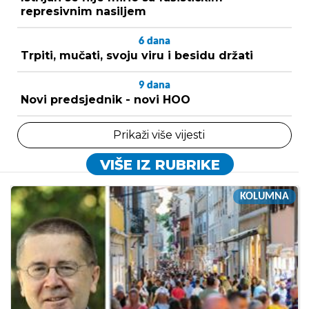
represivnim nasiljem
6
dana
Trpiti, mučati, svoju viru i besidu držati
9
dana
Novi predsjednik - novi HOO
Prikaži više vijesti
VIŠE IZ RUBRIKE
KOLUMNA