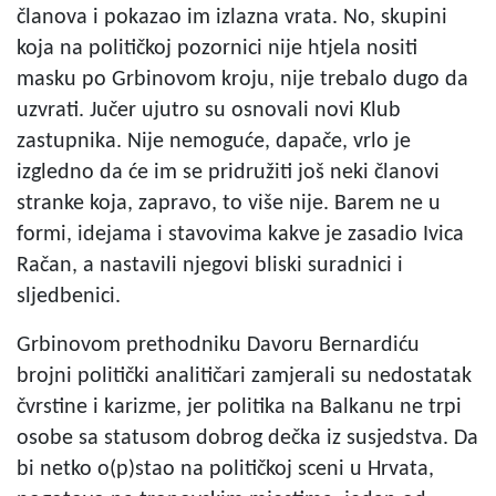
članova i pokazao im izlazna vrata. No, skupini
koja na političkoj pozornici nije htjela nositi
masku po Grbinovom kroju, nije trebalo dugo da
uzvrati. Jučer ujutro su osnovali novi Klub
zastupnika. Nije nemoguće, dapače, vrlo je
izgledno da će im se pridružiti još neki članovi
stranke koja, zapravo, to više nije. Barem ne u
formi, idejama i stavovima kakve je zasadio Ivica
Račan, a nastavili njegovi bliski suradnici i
sljedbenici.
Grbinovom prethodniku Davoru Bernardiću
brojni politički analitičari zamjerali su nedostatak
čvrstine i karizme, jer politika na Balkanu ne trpi
osobe sa statusom dobrog dečka iz susjedstva. Da
bi netko o(p)stao na političkoj sceni u Hrvata,