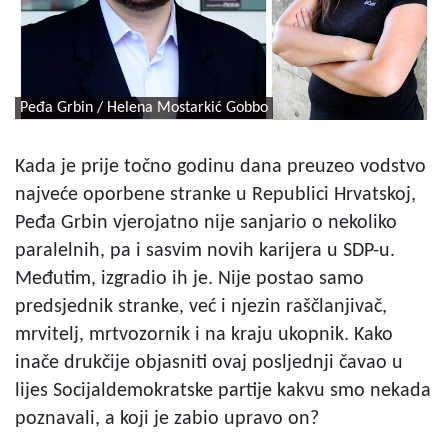
Peđa Grbin / Helena Mostarkić Gobbo
Kada je prije točno godinu dana preuzeo vodstvo
najveće oporbene stranke u Republici Hrvatskoj,
Peđa Grbin vjerojatno nije sanjario o nekoliko
paralelnih, pa i sasvim novih karijera u SDP-u.
Međutim, izgradio ih je. Nije postao samo
predsjednik stranke, već i njezin raščlanjivač,
mrvitelj, mrtvozornik i na kraju ukopnik. Kako
inače drukčije objasniti ovaj posljednji čavao u
lijes Socijaldemokratske partije kakvu smo nekada
poznavali, a koji je zabio upravo on?