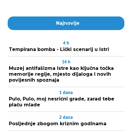
Najnovije
4
h
Tempirana bomba - Lički scenarij u Istri
14
h
Muzej antifašizma Istre kao ključna točka
memorije regije, mjesto dijaloga i novih
povijesnih spoznaja
1
dana
Pulo, Pulo, moj nesrićni grade, zarad tebe
plaču mlade
2
dana
Posljednje zbogom kriznim godinama