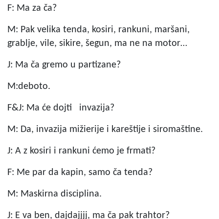
F: Ma za ča?
M: Pak velika tenda, kosiri, rankuni, maršani,
grablje, vile, sikire, šegun, ma ne na motor…
J: Ma ča gremo u partizane?
M:deboto.
F&J: Ma će dojti invazija?
M: Da, invazija mižierije i kareštije i siromaštine.
J: A z kosiri i rankuni ćemo je frmati?
F: Me par da kapin, samo ča tenda?
M: Maskirna disciplina.
J: E va ben, dajdajjjj, ma ča pak trahtor?