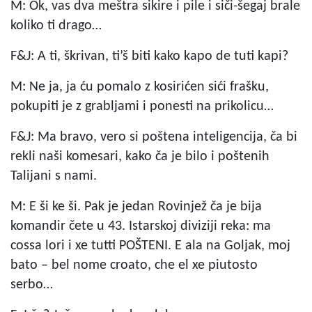
M: Ok, vas dva meštra sikire i pile i siči-šegaj brale
koliko ti drago…
F&J: A ti, škrivan, ti’š biti kako kapo de tuti kapi?
M: Ne ja, ja ću pomalo z kosirićen sići frašku,
pokupiti je z grabljami i ponesti na prikolicu…
F&J: Ma bravo, vero si poštena inteligencija, ča bi
rekli naši komesari, kako ča je bilo i poštenih
Talijani s nami.
M: E ši ke ši. Pak je jedan Rovinjež ča je bija
komandir čete u 43. Istarskoj diviziji reka: ma
cossa lori i xe tutti POŠTENI. E ala na Goljak, moj
bato – bel nome croato, che el xe piutosto
serbo…