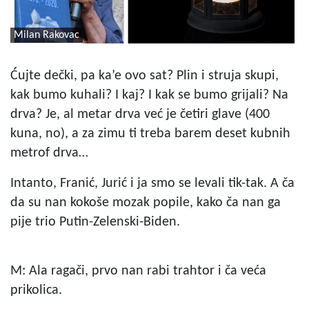
Milan Rakovac
Ćujte dečki, pa ka’e ovo sat? Plin i struja skupi,
kak bumo kuhali? I kaj? I kak se bumo grijali? Na
drva? Je, al metar drva već je četiri glave (400
kuna, no), a za zimu ti treba barem deset kubnih
metrof drva…
Intanto, Franić, Jurić i ja smo se levali tik-tak. A ča
da su nan kokoše mozak popile, kako ča nan ga
pije trio Putin-Zelenski-Biden.
M: Ala ragači, prvo nan rabi trahtor i ča veća
prikolica.