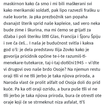
maskirnon kako ča smo i mi bili maškerani svi
kako merikanski soldati, pak lipo razvezli frašku u
naše kuorte. Ja pka prezbožnik san popaha
dvanajst šterik sprid naše kapleice, sad vero neka
bude zime i škurina, ma mi ćemo se grijati za
džaba i poli šteriku štiti Glas, Francija i Šjoru Špiju
i sve ča ćeš… I naša je budućnost svitla i kakva
god o’š: je dela predstavu Ilija Zovko kako je
govorija pricidnik općine te-i-te razumiš-ti-
menekare-tutekarce, taj-i-taj-dotični1945 – vi’dte
vi drugovi ovo naše brdo Osoje? Na njemun restu
oraji tili vi ne tili jerbo je taka njiova priroda, a
Naroda vlast će prolit ašfalt od Osoja doli do prid
kuće. Pa ka oti oraji ozridu, a bura puše tili vi ne
tili jerbo je taka njiova priroda, bura će otresti ote
oraje koji će se strmeknut niza asfalat, ti’š