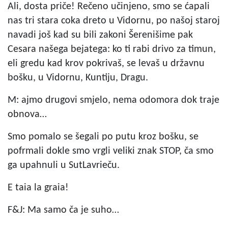
Ali, dosta priče! Rečeno učinjeno, smo se ćapali
nas tri stara coka dreto u Vidornu, po našoj staroj
navadi još kad su bili zakoni Šerenišime pak
Cesara našega bejatega: ko ti rabi drivo za timun,
eli gredu kad krov pokrivaš, se levaš u državnu
bošku, u Vidornu, Kuntiju, Dragu.
M: ajmo drugovi smjelo, nema odomora dok traje
obnova…
Smo pomalo se šegali po putu kroz bošku, se
pofrmali dokle smo vrgli veliki znak STOP, ča smo
ga upahnuli u SutLavrieču.
E taia la graia!
F&J: Ma samo ča je suho…