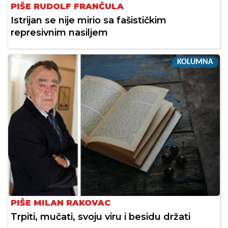
PIŠE RUDOLF FRANČULA
Istrijan se nije mirio sa fašističkim
represivnim nasiljem
KOLUMNA
PIŠE MILAN RAKOVAC
Trpiti, mučati, svoju viru i besidu držati