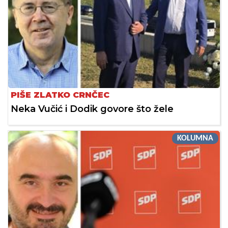
PIŠE ZLATKO CRNČEC
Neka Vučić i Dodik govore što žele
KOLUMNA