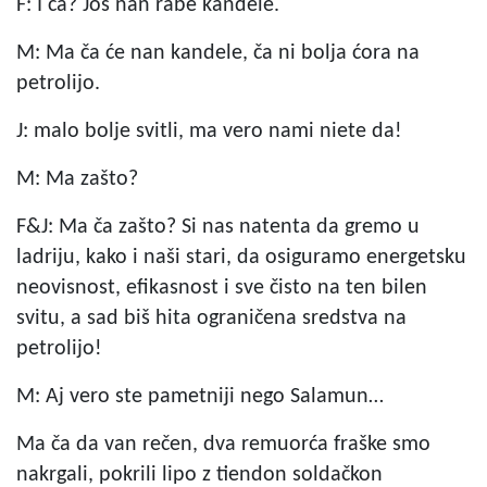
F: I ča? Još nan rabe kandele.
M: Ma ča će nan kandele, ča ni bolja ćora na
petrolijo.
J: malo bolje svitli, ma vero nami niete da!
M: Ma zašto?
F&J: Ma ča zašto? Si nas natenta da gremo u
ladriju, kako i naši stari, da osiguramo energetsku
neovisnost, efikasnost i sve čisto na ten bilen
svitu, a sad biš hita ograničena sredstva na
petrolijo!
M: Aj vero ste pametniji nego Salamun…
Ma ča da van rečen, dva remuorća fraške smo
nakrgali, pokrili lipo z tiendon soldačkon