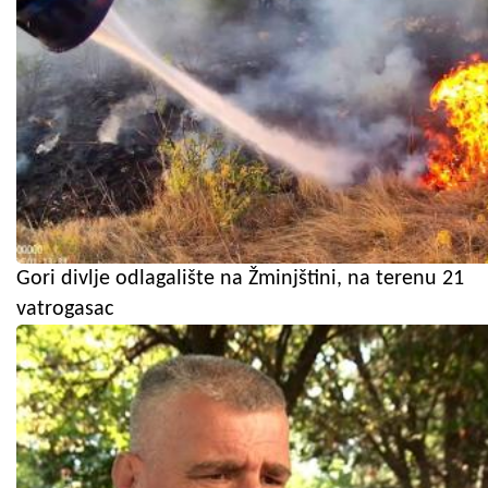
Gori divlje odlagalište na Žminjštini, na terenu 21
vatrogasac