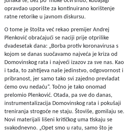
junaka te, bez po' muke očvrsnuo, kobajagi
opravdao uporište za kontinuirano korištenje
ratne retorike u javnom diskursu.
O tome je štošta već rekao premijer Andrej
Plenković obraćajući se naciji prije otprilike
dvadesetak dana: „Borba protiv koronavirusa s
kojom se danas suočavamo najveća je kriza od
Domovinskog rata i najveći izazov za sve nas. Kao
i tada, to zahtijeva naše jedinstvo, odgovornost i
pribranost, jer samo tako svi zajedno prevladat
ćemo ovu nedaću“. Točno je tako onomad
prelomio Plenković. Otada, pa sve do danas,
instrumentalizacija Domovinskog rata i pokušaji
treniranja strogoće ne staju. Štoviše, gomilaju se.
Novi materijali lišeni kritičkog uma tiskaju se
svakodnevno. „Opet smo u ratu, samo što je