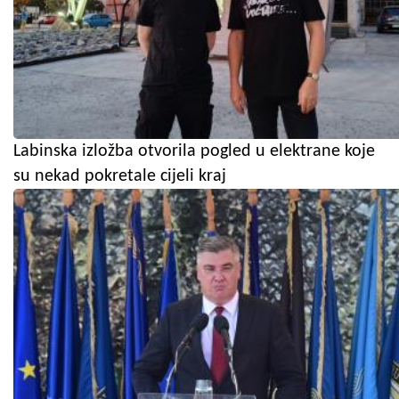
Labinska izložba otvorila pogled u elektrane koje
su nekad pokretale cijeli kraj