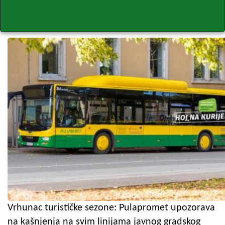
Vrhunac turističke sezone: Pulapromet upozorava
na kašnjenja na svim linijama javnog gradskog