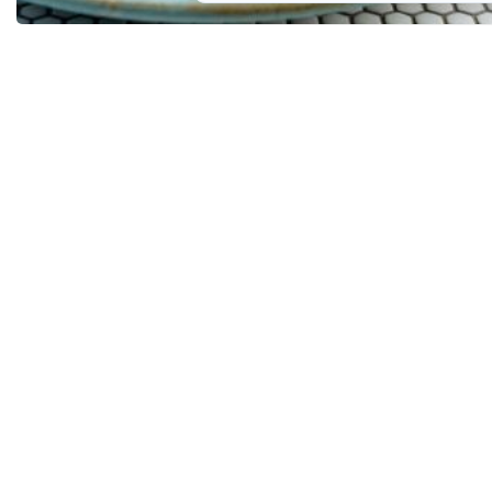
Recept dana: Osvježavajuća salata od kus-kusa
gotova je za samo 20 minuta
U Buzetu obilježen Dan pobjede i domovinske
zahvalnosti i Dan hrvatskih branitelja