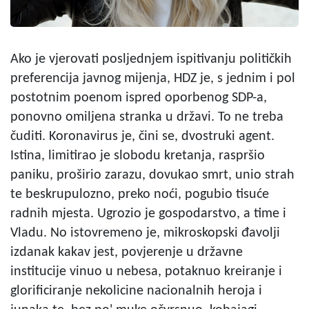
Ako je vjerovati posljednjem ispitivanju političkih
preferencija javnog mijenja, HDZ je, s jednim i pol
postotnim poenom ispred oporbenog SDP-a,
ponovno omiljena stranka u državi. To ne treba
čuditi. Koronavirus je, čini se, dvostruki agent.
Istina, limitirao je slobodu kretanja, raspršio
paniku, proširio zarazu, dovukao smrt, unio strah
te beskrupulozno, preko noći, pogubio tisuće
radnih mjesta. Ugrozio je gospodarstvo, a time i
Vladu. No istovremeno je, mikroskopski đavolji
izdanak kakav jest, povjerenje u državne
institucije vinuo u nebesa, potaknuo kreiranje i
glorificiranje nekolicine nacionalnih heroja i