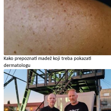
Kako prepoznati madež koji treba pokazati
dermatologu