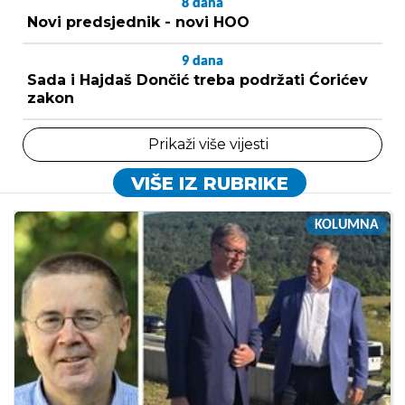
8
dana
Novi predsjednik - novi HOO
9
dana
Sada i Hajdaš Dončić treba podržati Ćorićev
zakon
Prikaži više vijesti
VIŠE IZ RUBRIKE
KOLUMNA