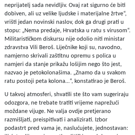
neprijatelj sada nevidljiv. Ovaj rat sigurno će biti
dobiven, ali uz velike ljudske i materijalne žrtve“,
vrišti jedan novinski naslov, dok ga drugi prati u
stopu: „Nema predaje, Hrvatska u ratu s virusom“.
Militarističkom diskursu nije odolio niti ministar
zdravstva Vili Beroš. Liječnike koji su, navodno,
namjerno skrivali zaštitnu opremu s polica u
namjeri da stanje prikažu lošijim nego što jest,
nazvao je petokolonašima. „Znamo da u svakom
ratu postoji peta kolona…“, konstatirao je Beroš.
U takvoj atmosferi, shvatili ste što vam sugeriraju
odozgora, ne trebate tratiti vrijeme naprežući
moždane vijuge. Ne valja ovdje pretjerano
razmišljati, preispitivati i analizirati. Izbor
podastrt pred vama je, naslućujete, jednostavan: