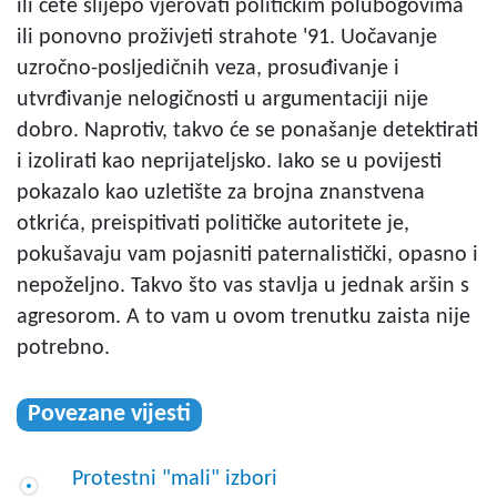
ili ćete slijepo vjerovati političkim polubogovima
ili ponovno proživjeti strahote '91. Uočavanje
uzročno-posljedičnih veza, prosuđivanje i
utvrđivanje nelogičnosti u argumentaciji nije
dobro. Naprotiv, takvo će se ponašanje detektirati
i izolirati kao neprijateljsko. Iako se u povijesti
pokazalo kao uzletište za brojna znanstvena
otkrića, preispitivati političke autoritete je,
pokušavaju vam pojasniti paternalistički, opasno i
nepoželjno. Takvo što vas stavlja u jednak aršin s
agresorom. A to vam u ovom trenutku zaista nije
potrebno.
Povezane vijesti
Protestni "mali" izbori