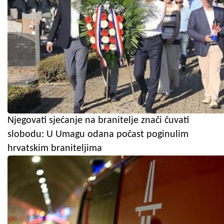
Njegovati sjećanje na branitelje znači čuvati
slobodu: U Umagu odana počast poginulim
hrvatskim braniteljima