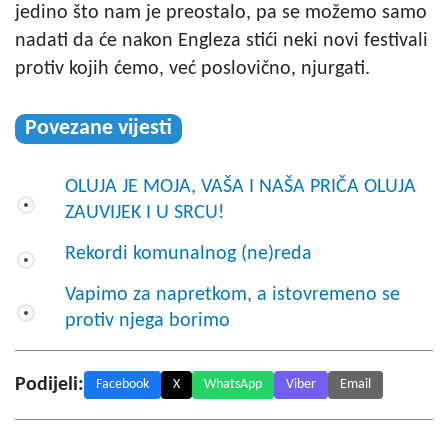
jedino što nam je preostalo, pa se možemo samo
nadati da će nakon Engleza stići neki novi festivali
protiv kojih ćemo, već poslovično, njurgati.
Povezane vijesti
OLUJA JE MOJA, VAŠA I NAŠA PRIČA OLUJA
ZAUVIJEK I U SRCU!
Rekordi komunalnog (ne)reda
Vapimo za napretkom, a istovremeno se
protiv njega borimo
Podijeli:
Facebook
X
WhatsApp
Viber
Email