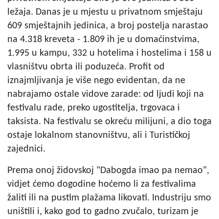
ležaja. Danas je u mjestu u privatnom smještaju
609 smještajnih jedinica, a broj postelja narastao
na 4.318 kreveta - 1.809 ih je u domaćinstvima,
1.995 u kampu, 332 u hotelima i hostelima i 158 u
vlasništvu obrta ili poduzeća. Profit od
iznajmljivanja je više nego evidentan, da ne
nabrajamo ostale vidove zarade: od ljudi koji na
festivalu rade, preko ugostitelja, trgovaca i
taksista. Na festivalu se okreću milijuni, a dio toga
ostaje lokalnom stanovništvu, ali i Turističkoj
zajednici.
Prema onoj židovskoj "Dabogda imao pa nemao",
vidjet ćemo dogodine hoćemo li za festivalima
žaliti ili na pustim plažama likovati. Industriju smo
uništili i, kako god to gadno zvučalo, turizam je