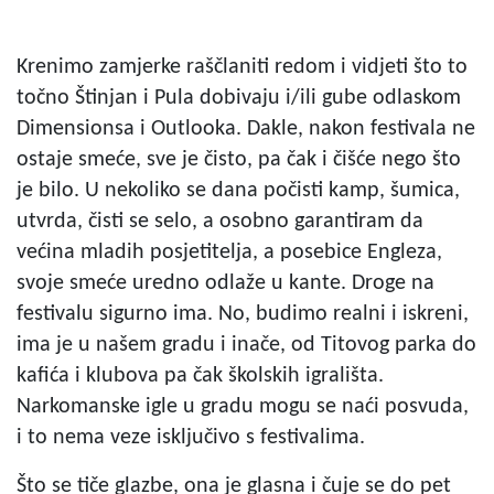
Krenimo zamjerke raščlaniti redom i vidjeti što to
točno Štinjan i Pula dobivaju i/ili gube odlaskom
Dimensionsa i Outlooka. Dakle, nakon festivala ne
ostaje smeće, sve je čisto, pa čak i čišće nego što
je bilo. U nekoliko se dana počisti kamp, šumica,
utvrda, čisti se selo, a osobno garantiram da
većina mladih posjetitelja, a posebice Engleza,
svoje smeće uredno odlaže u kante. Droge na
festivalu sigurno ima. No, budimo realni i iskreni,
ima je u našem gradu i inače, od Titovog parka do
kafića i klubova pa čak školskih igrališta.
Narkomanske igle u gradu mogu se naći posvuda,
i to nema veze isključivo s festivalima.
Što se tiče glazbe, ona je glasna i čuje se do pet