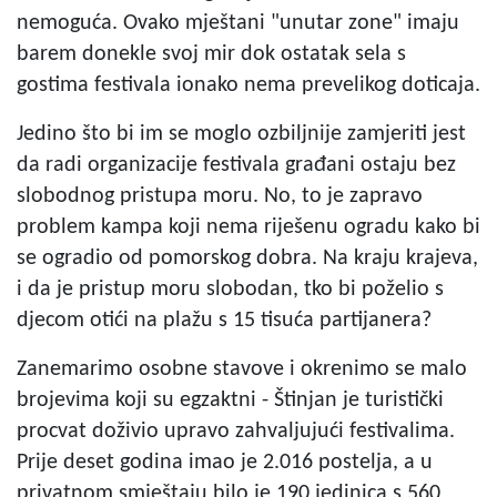
nemoguća. Ovako mještani "unutar zone" imaju
barem donekle svoj mir dok ostatak sela s
gostima festivala ionako nema prevelikog doticaja.
Jedino što bi im se moglo ozbiljnije zamjeriti jest
da radi organizacije festivala građani ostaju bez
slobodnog pristupa moru. No, to je zapravo
problem kampa koji nema riješenu ogradu kako bi
se ogradio od pomorskog dobra. Na kraju krajeva,
i da je pristup moru slobodan, tko bi poželio s
djecom otići na plažu s 15 tisuća partijanera?
Zanemarimo osobne stavove i okrenimo se malo
brojevima koji su egzaktni - Štinjan je turistički
procvat doživio upravo zahvaljujući festivalima.
Prije deset godina imao je 2.016 postelja, a u
privatnom smještaju bilo je 190 jedinica s 560