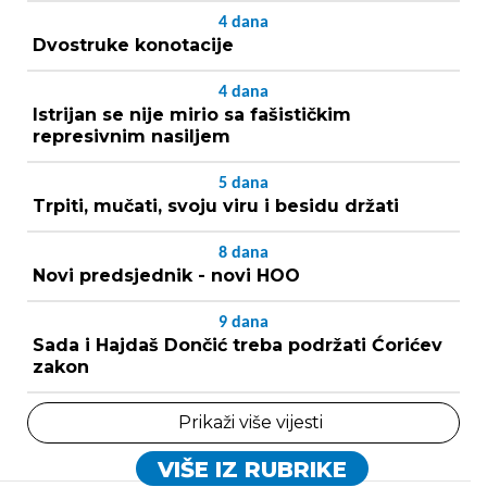
4
dana
Dvostruke konotacije
4
dana
Istrijan se nije mirio sa fašističkim
represivnim nasiljem
5
dana
Trpiti, mučati, svoju viru i besidu držati
8
dana
Novi predsjednik - novi HOO
9
dana
Sada i Hajdaš Dončić treba podržati Ćorićev
zakon
Prikaži više vijesti
VIŠE IZ RUBRIKE