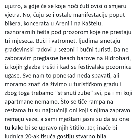
ujutro, a gdje će se koje noći čuti ovisi o smjeru
vjetra. No, čuju se i ostale manifestacije poput
bikera, koncerata u Areni i na Kaštelu,
raznoraznih fešta pod prozorom koje ne prestaju
tri mjeseca. Buči i vatromet, ljudima smetaju
građevinski radovi u sezoni i bučni turisti. Da ne
zaboravim preglasne beach barove na Hidrobazi,
iz kojih glazba trešti i kad se festivalske pozornice
ugase. Sve nam to ponekad neda spavati, ali
moramo znati da živimo u turističkom gradu i
zbog toga trebamo "stisnuti zube" svi, pa i mi koji
apartmane nemamo. Što se tiče rampa na
cestama tu su najbučniji oni koji s njima zapravo
nemaju veze, a sami mještani jasni su da su one
tu kako bi se upravo njih štitilo. Jer, inače bi
ludnica 20-ak tisuća gostiju stvarno bila