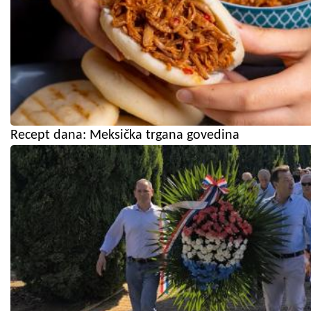
Recept dana: Meksička trgana govedina