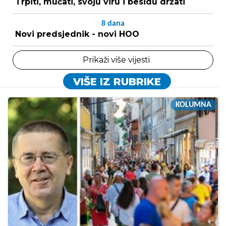
Trpiti, mučati, svoju viru i besidu držati
8
dana
Novi predsjednik - novi HOO
Prikaži više vijesti
VIŠE IZ RUBRIKE
KOLUMNA