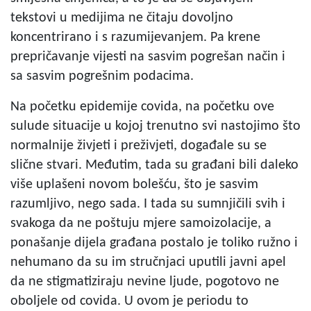
tekstovi u medijima ne čitaju dovoljno
koncentrirano i s razumijevanjem. Pa krene
prepričavanje vijesti na sasvim pogrešan način i
sa sasvim pogrešnim podacima.
Na početku epidemije covida, na početku ove
sulude situacije u kojoj trenutno svi nastojimo što
normalnije živjeti i preživjeti, događale su se
slične stvari. Međutim, tada su građani bili daleko
više uplašeni novom bolešću, što je sasvim
razumljivo, nego sada. I tada su sumnjičili svih i
svakoga da ne poštuju mjere samoizolacije, a
ponašanje dijela građana postalo je toliko ružno i
nehumano da su im stručnjaci uputili javni apel
da ne stigmatiziraju nevine ljude, pogotovo ne
oboljele od covida. U ovom je periodu to