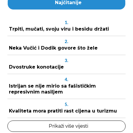
Najčitanije
1.
Trpiti, mučati, svoju viru i besidu držati
2.
Neka Vučić i Dodik govore što žele
3.
Dvostruke konotacije
4.
Istrijan se nije mirio sa fašističkim
represivnim nasiljem
5.
Kvaliteta mora pratiti rast cijena u turizmu
Prikaži više vijesti