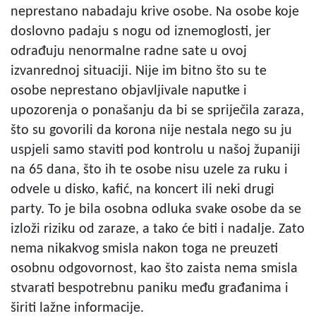
neprestano nabadaju krive osobe. Na osobe koje
doslovno padaju s nogu od iznemoglosti, jer
odrađuju nenormalne radne sate u ovoj
izvanrednoj situaciji. Nije im bitno što su te
osobe neprestano objavljivale naputke i
upozorenja o ponašanju da bi se spriječila zaraza,
što su govorili da korona nije nestala nego su ju
uspjeli samo staviti pod kontrolu u našoj županiji
na 65 dana, što ih te osobe nisu uzele za ruku i
odvele u disko, kafić, na koncert ili neki drugi
party. To je bila osobna odluka svake osobe da se
izloži riziku od zaraze, a tako će biti i nadalje. Zato
nema nikakvog smisla nakon toga ne preuzeti
osobnu odgovornost, kao što zaista nema smisla
stvarati bespotrebnu paniku među građanima i
širiti lažne informacije.