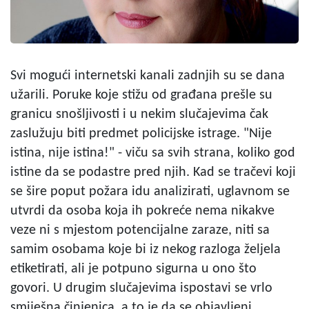
Svi mogući internetski kanali zadnjih su se dana
užarili. Poruke koje stižu od građana prešle su
granicu snošljivosti i u nekim slučajevima čak
zaslužuju biti predmet policijske istrage. "Nije
istina, nije istina!" - viču sa svih strana, koliko god
istine da se podastre pred njih. Kad se tračevi koji
se šire poput požara idu analizirati, uglavnom se
utvrdi da osoba koja ih pokreće nema nikakve
veze ni s mjestom potencijalne zaraze, niti sa
samim osobama koje bi iz nekog razloga željela
etiketirati, ali je potpuno sigurna u ono što
govori. U drugim slučajevima ispostavi se vrlo
smiješna činjenica, a to je da se objavljeni