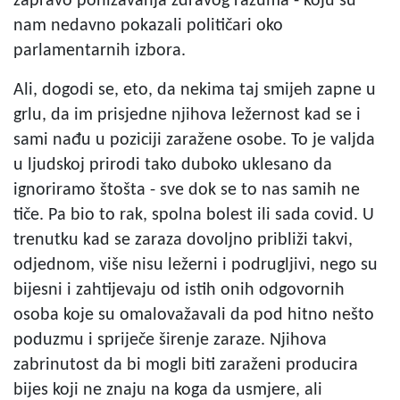
zapravo ponižavanja zdravog razuma - koju su
nam nedavno pokazali političari oko
parlamentarnih izbora.
Ali, dogodi se, eto, da nekima taj smijeh zapne u
grlu, da im prisjedne njihova ležernost kad se i
sami nađu u poziciji zaražene osobe. To je valjda
u ljudskoj prirodi tako duboko uklesano da
ignoriramo štošta - sve dok se to nas samih ne
tiče. Pa bio to rak, spolna bolest ili sada covid. U
trenutku kad se zaraza dovoljno približi takvi,
odjednom, više nisu ležerni i podrugljivi, nego su
bijesni i zahtijevaju od istih onih odgovornih
osoba koje su omalovažavali da pod hitno nešto
poduzmu i spriječe širenje zaraze. Njihova
zabrinutost da bi mogli biti zaraženi producira
bijes koji ne znaju na koga da usmjere, ali