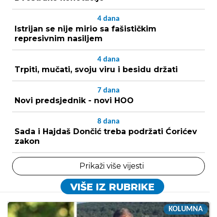
4
dana
Istrijan se nije mirio sa fašističkim
represivnim nasiljem
4
dana
Trpiti, mučati, svoju viru i besidu držati
7
dana
Novi predsjednik - novi HOO
8
dana
Sada i Hajdaš Dončić treba podržati Ćorićev
zakon
Prikaži više vijesti
VIŠE IZ RUBRIKE
KOLUMNA