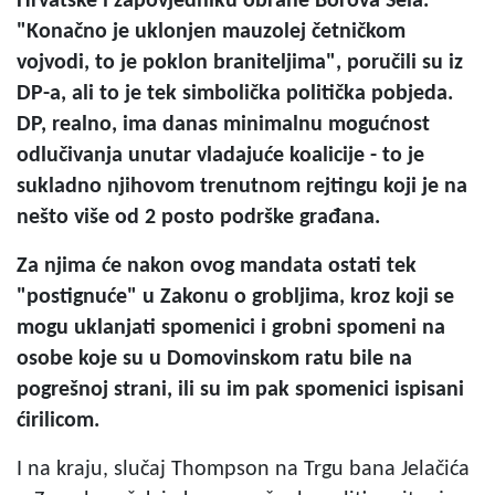
Hrvatske i zapovjedniku obrane Borova Sela.
"Konačno je uklonjen mauzolej četničkom
vojvodi, to je poklon braniteljima", poručili su iz
DP-a, ali to je tek simbolička politička pobjeda.
DP, realno, ima danas minimalnu mogućnost
odlučivanja unutar vladajuće koalicije - to je
sukladno njihovom trenutnom rejtingu koji je na
nešto više od 2 posto podrške građana.
Za njima će nakon ovog mandata ostati tek
"postignuće" u Zakonu o grobljima, kroz koji se
mogu uklanjati spomenici i grobni spomeni na
osobe koje su u Domovinskom ratu bile na
pogrešnoj strani, ili su im pak spomenici ispisani
ćirilicom.
I na kraju, slučaj Thompson na Trgu bana Jelačića