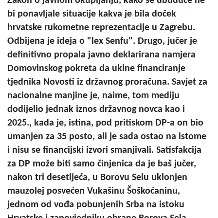
Zakon o javnom okupljanju, kako se ubuduće ne
bi ponavljale situacije kakva je bila doček
hrvatske rukometne reprezentacije u Zagrebu.
Odbijena je ideja o "lex Senfu". Drugo, jučer je
definitivno propala javno deklarirana namjera
Domovinskog pokreta da ukine financiranje
tjednika Novosti iz državnog proračuna. Savjet za
nacionalne manjine je, naime, tom mediju
dodijelio jednak iznos državnog novca kao i
2025., kada je, istina, pod pritiskom DP-a on bio
umanjen za 35 posto, ali je sada ostao na istome
i nisu se financijski izvori smanjivali. Satisfakcija
za DP može biti samo činjenica da je baš jučer,
nakon tri desetljeća, u Borovu Selu uklonjen
mauzolej posvećen Vukašinu Šoškoćaninu,
jednom od vođa pobunjenih Srba na istoku