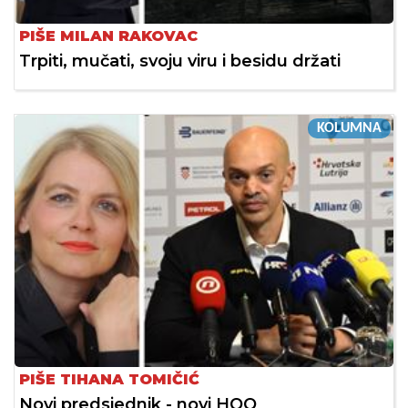
PIŠE MILAN RAKOVAC
Trpiti, mučati, svoju viru i besidu držati
KOLUMNA
PIŠE TIHANA TOMIČIĆ
Novi predsjednik - novi HOO