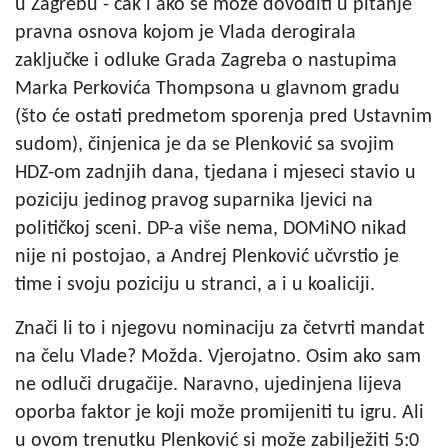
u Zagrebu - čak i ako se može dovoditi u pitanje
pravna osnova kojom je Vlada derogirala
zaključke i odluke Grada Zagreba o nastupima
Marka Perkovića Thompsona u glavnom gradu
(što će ostati predmetom sporenja pred Ustavnim
sudom), činjenica je da se Plenković sa svojim
HDZ-om zadnjih dana, tjedana i mjeseci stavio u
poziciju jedinog pravog suparnika ljevici na
političkoj sceni. DP-a više nema, DOMiNO nikad
nije ni postojao, a Andrej Plenković učvrstio je
time i svoju poziciju u stranci, a i u koaliciji.
Znači li to i njegovu nominaciju za četvrti mandat
na čelu Vlade? Možda. Vjerojatno. Osim ako sam
ne odluči drugačije. Naravno, ujedinjena lijeva
oporba faktor je koji može promijeniti tu igru. Ali
u ovom trenutku Plenković si može zabilježiti 5:0