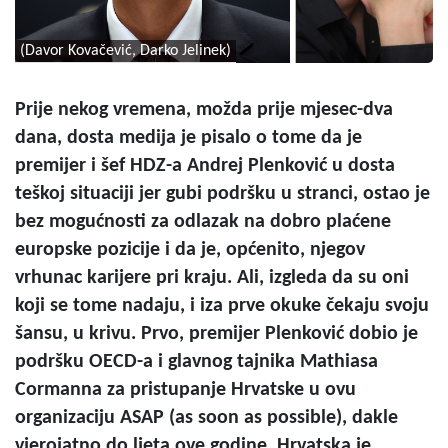
(Davor Kovačević, Darko Jelinek)
Prije nekog vremena, možda prije mjesec-dva
dana, dosta medija je pisalo o tome da je
premijer i šef HDZ-a Andrej Plenković u dosta
teškoj situaciji jer gubi podršku u stranci, ostao je
bez mogućnosti za odlazak na dobro plaćene
europske pozicije i da je, općenito, njegov
vrhunac karijere pri kraju. Ali, izgleda da su oni
koji se tome nadaju, i iza prve okuke čekaju svoju
šansu, u krivu. Prvo, premijer Plenković dobio je
podršku OECD-a i glavnog tajnika Mathiasa
Cormanna za pristupanje Hrvatske u ovu
organizaciju ASAP (as soon as possible), dakle
vjerojatno do ljeta ove godine. Hrvatska je