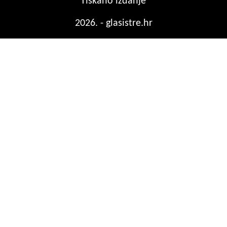
Tiskano izdanje
2026. - glasistre.hr