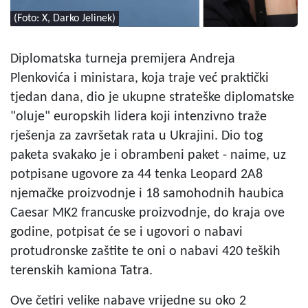
(Foto: X, Darko Jelinek)
Diplomatska turneja premijera Andreja
Plenkovića i ministara, koja traje već praktički
tjedan dana, dio je ukupne strateške diplomatske
"oluje" europskih lidera koji intenzivno traže
rješenja za završetak rata u Ukrajini. Dio tog
paketa svakako je i obrambeni paket - naime, uz
potpisane ugovore za 44 tenka Leopard 2A8
njemačke proizvodnje i 18 samohodnih haubica
Caesar MK2 francuske proizvodnje, do kraja ove
godine, potpisat će se i ugovori o nabavi
protudronske zaštite te oni o nabavi 420 teških
terenskih kamiona Tatra.
Ove četiri velike nabave vrijedne su oko 2