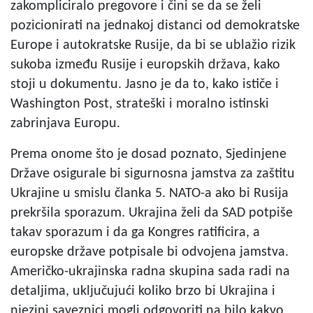
zakompliciralo pregovore i čini se da se želi
pozicionirati na jednakoj distanci od demokratske
Europe i autokratske Rusije, da bi se ublažio rizik
sukoba između Rusije i europskih država, kako
stoji u dokumentu. Jasno je da to, kako ističe i
Washington Post, strateški i moralno istinski
zabrinjava Europu.
Prema onome što je dosad poznato, Sjedinjene
Države osigurale bi sigurnosna jamstva za zaštitu
Ukrajine u smislu članka 5. NATO-a ako bi Rusija
prekršila sporazum. Ukrajina želi da SAD potpiše
takav sporazum i da ga Kongres ratificira, a
europske države potpisale bi odvojena jamstva.
Američko-ukrajinska radna skupina sada radi na
detaljima, uključujući koliko brzo bi Ukrajina i
njezini saveznici mogli odgovoriti na bilo kakvo