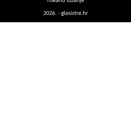
Tiskano izdanje
2026. - glasistre.hr