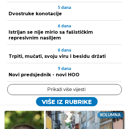
5
dana
Dvostruke konotacije
6
dana
Istrijan se nije mirio sa fašističkim
represivnim nasiljem
6
dana
Trpiti, mučati, svoju viru i besidu držati
9
dana
Novi predsjednik - novi HOO
Prikaži više vijesti
VIŠE IZ RUBRIKE
KOLUMNA