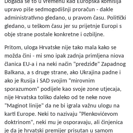
Događa se to u vremenu kad Europska komisija
upravo piše sedmogodišnji proračun - dakle
administrativno gledano, u pravom času. Politički
gledano, u teškom času jer su prijetnje Europi s
obje strane postale konkretne i ozbiljne.
Pritom, uloga Hrvatske nije tako mala kako se
možda čini - mi smo ipak zadnja primljena niova
članica EU-a i na neki način "predziđe" Zapadnog
Balkana, a s druge strane, ako Ukrajina padne i
ako je Rusija i SAD svojim "mirovnim
sporazumom" podijele kao svoje zone utjecaja,
nije Hrvatska toliko daleko od te neke nove
"Maginot linije" da ne bi igrala važnu ulogu na
karti Europe. Neki to nazivaju "Plenkovićevom
doktrinom", neki mu je osporavaju, ali činjenica
je da je hrvatski premijer prisutan u samom