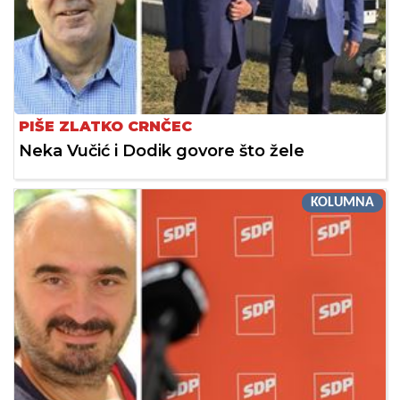
PIŠE ZLATKO CRNČEC
Neka Vučić i Dodik govore što žele
KOLUMNA