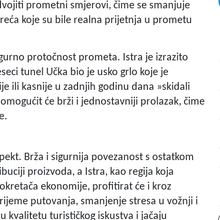
dvojiti prometni smjerovi, čime se smanjuje
eća koje su bile realna prijetnja u prometu
gurno protočnost prometa. Istra je izrazito
eseci tunel Učka bio je usko grlo koje je
ije ili kasnije u zadnjih godinu dana »skidali
omogućit će brži i jednostavniji prolazak, čime
e.
spekt. Brža i sigurnija povezanost s ostatkom
uciji proizvoda, a Istra, kao regija koja
kretača ekonomije, profitirat će i kroz
vrijeme putovanja, smanjenje stresa u vožnji i
valitetu turističkog iskustva i jačaju