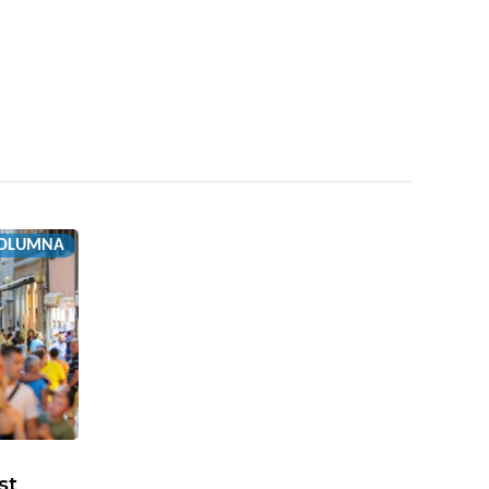
OLUMNA
st