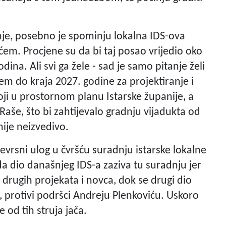
nje, posebno je spominju lokalna IDS-ova
ićem. Procjene su da bi taj posao vrijedio oko
dina. Ali svi ga žele - sad je samo pitanje želi
em do kraja 2027. godine za projektiranje i
i u prostornom planu Istarske županije, a
aše, što bi zahtijevalo gradnju vijadukta od
ije neizvedivo.
ojevrsni ulog u čvršću suradnju istarske lokalne
a dio današnjeg IDS-a zaziva tu suradnju jer
e drugih projekata i novca, dok se drugi dio
m, protivi podršci Andreju Plenkoviću. Uskoro
je od tih struja jača.