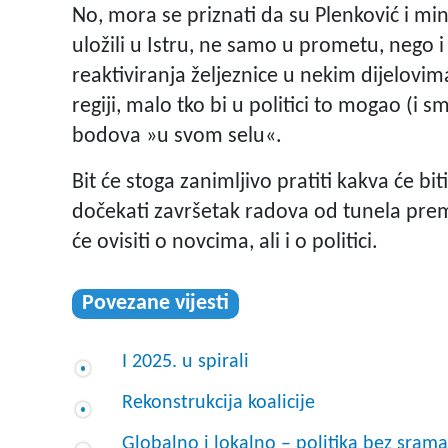
No, mora se priznati da su Plenković i mi
uložili u Istru, ne samo u prometu, nego i
reaktiviranja željeznice u nekim dijelovim
regiji, malo tko bi u politici to mogao (i 
bodova »u svom selu«.
Bit će stoga zanimljivo pratiti kakva će b
dočekati završetak radova od tunela prema
će ovisiti o novcima, ali i o politici.
Povezane vijesti
I 2025. u spirali
Rekonstrukcija koalicije
Globalno i lokalno – politika bez srama