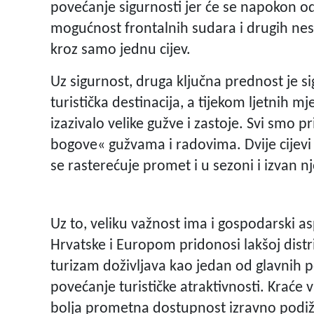
povećanje sigurnosti jer će se napokon o
mogućnost frontalnih sudara i drugih nesr
kroz samo jednu cijev.
Uz sigurnost, druga ključna prednost je si
turistička destinacija, a tijekom ljetnih mj
izazivalo velike gužve i zastoje. Svi smo pr
bogove« gužvama i radovima. Dvije cijevi 
se rasterećuje promet i u sezoni i izvan nj
Uz to, veliku važnost ima i gospodarski a
Hrvatske i Europom pridonosi lakšoj distrib
turizam doživljava kao jedan od glavnih po
povećanje turističke atraktivnosti. Kraće 
bolja prometna dostupnost izravno podižu k