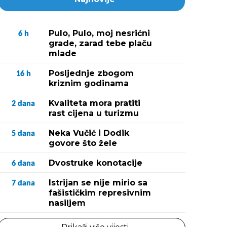
Pulo, Pulo, moj nesrićni
6
h
grade, zarad tebe plaču
mlade
Posljednje zbogom
16
h
kriznim godinama
Kvaliteta mora pratiti
2
dana
rast cijena u turizmu
Neka Vučić i Dodik
5
dana
govore što žele
Dvostruke konotacije
6
dana
Istrijan se nije mirio sa
7
dana
fašističkim represivnim
nasiljem