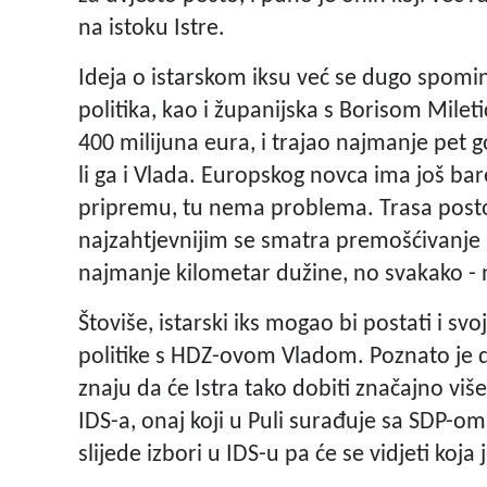
na istoku Istre.
Ideja o istarskom iksu već se dugo spomi
politika, kao i županijska s Borisom Milet
400 milijuna eura, i trajao najmanje pet go
li ga i Vlada. Europskog novca ima još bar
pripremu, tu nema problema. Trasa postoj
najzahtjevnijim se smatra premošćivanje R
najmanje kilometar dužine, no svakako - n
Štoviše, istarski iks mogao bi postati i sv
politike s HDZ-ovom Vladom. Poznato je d
znaju da će Istra tako dobiti značajno viš
IDS-a, onaj koji u Puli surađuje sa SDP-o
slijede izbori u IDS-u pa će se vidjeti koja 