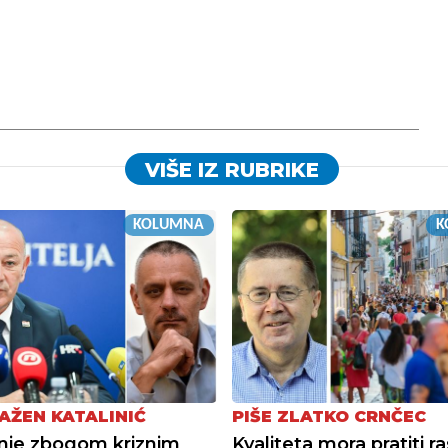
VIŠE IZ RUBRIKE
KOLUMNA
K
RAŽEN KATALINIĆ
PIŠE ZLATKO CRNČEC
nje zbogom kriznim
Kvaliteta mora pratiti ra