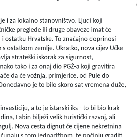
e i za lokalno stanovništvo. Ljudi koji
čničke preglede ili druge obaveze imat će
ci i ostatku Hrvatske. To značajno doprinosi
re s ostatkom zemlje. Ukratko, nova cijev Učke
ja strateški iskorak za sigurnost,
nako tako i za onaj dio PGŽ-a koji gravitira
ozače da će vožnja, primjerice, od Pule do
 Donedavno je to bilo skoro sat vremena duže,
vesticiju, a to je istarski iks - to bi bio krak
na, Labin bilježi velik turistički razvoj, ali
gulj. Nova cesta dignut će cijene nekretnina
računaju s tom jednadžbom, te počinju graditi