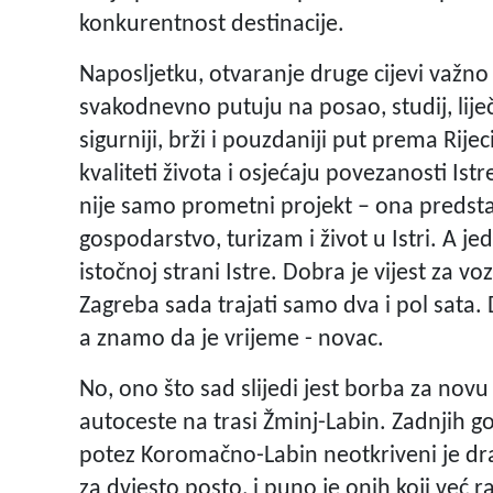
konkurentnost destinacije.
Naposljetku, otvaranje druge cijevi važno j
svakodnevno putuju na posao, studij, lije
sigurniji, brži i pouzdaniji put prema Rije
kvaliteti života i osjećaju povezanosti Ist
nije samo prometni projekt – ona predstavl
gospodarstvo, turizam i život u Istri. A jed
istočnoj strani Istre. Dobra je vijest za v
Zagreba sada trajati samo dva i pol sata.
a znamo da je vrijeme - novac.
No, ono što sad slijedi jest borba za novu in
autoceste na trasi Žminj-Labin. Zadnjih godi
potez Koromačno-Labin neotkriveni je dra
za dvjesto posto, i puno je onih koji već 