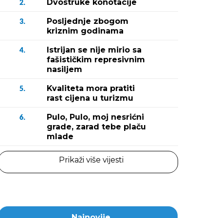
Dvostruke konotacije
2.
Posljednje zbogom
3.
kriznim godinama
Istrijan se nije mirio sa
4.
fašističkim represivnim
nasiljem
Kvaliteta mora pratiti
5.
rast cijena u turizmu
Pulo, Pulo, moj nesrićni
6.
grade, zarad tebe plaču
mlade
Prikaži više vijesti
Najnovije