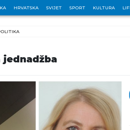
IKA
HRVATSKA
SVIJET
SPORT
KULTURA
LI
POLITIKA
ća jednadžba