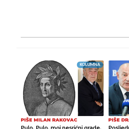
KOLUMNA
PIŠE MILAN RAKOVAC
PIŠE D
Pulo, Pulo, moj nesrićni grade,
Posljed