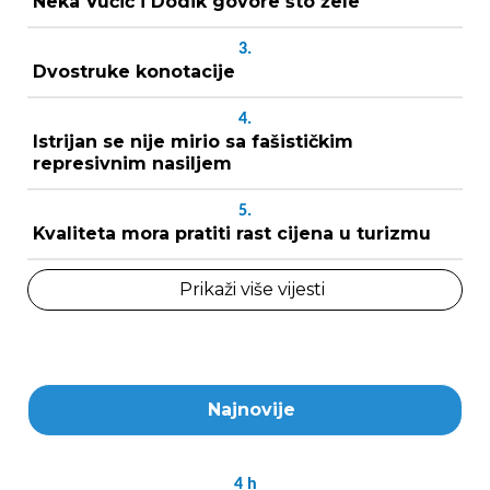
Neka Vučić i Dodik govore što žele
3.
Dvostruke konotacije
4.
Istrijan se nije mirio sa fašističkim
represivnim nasiljem
5.
Kvaliteta mora pratiti rast cijena u turizmu
Prikaži više vijesti
Najnovije
4
h