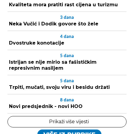
Kvaliteta mora pratiti rast cijena u turizmu
3
dana
Neka Vučić i Dodik govore što žele
4
dana
Dvostruke konotacije
5
dana
Istrijan se nije mirio sa fašističkim
represivnim nasiljem
5
dana
Trpiti, mučati, svoju viru i besidu držati
8
dana
Novi predsjednik - novi HOO
Prikaži više vijesti