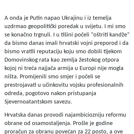
A onda je Putin napao Ukrajinu i iz temelja
uzdrmao geopolitički poredak u svijetu. I mi smo
se konačno trgnuli. I u tišini počeli "oštriti kandže"
da bismo danas imali hrvatski vojni preporod i da
bismo vratili reputaciju koju smo dobili tijekom
Domovinskog rata kao zemlja žestokog otpora
kojoj ni treća najjača armija u Europi nije mogla
ništa. Promijenili smo smjer i počeli se
prestrojavati u učinkovitu vojsku profesionalnih
odreda, pogotovo nakon pristupanja
Sjevernoatantskom savezu.
Hrvatska danas provodi najambiciozniju reformu
obrane od osamostaljenja. Prošle je godine
proračun za obranu povećan za 22 posto, a ove