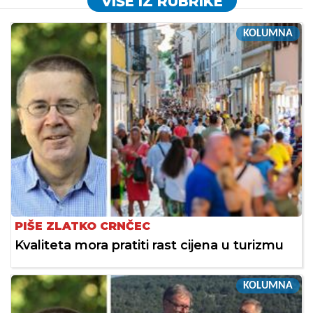
VIŠE IZ RUBRIKE
KOLUMNA
PIŠE ZLATKO CRNČEC
Kvaliteta mora pratiti rast cijena u turizmu
KOLUMNA