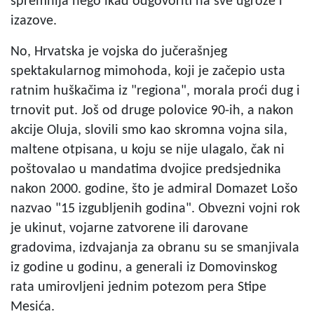
spremnija nego ikad odgovoriti na sve ugroze i
izazove.
No, Hrvatska je vojska do jučerašnjeg
spektakularnog mimohoda, koji je začepio usta
ratnim huškačima iz "regiona", morala proći dug i
trnovit put. Još od druge polovice 90-ih, a nakon
akcije Oluja, slovili smo kao skromna vojna sila,
maltene otpisana, u koju se nije ulagalo, čak ni
poštovalao u mandatima dvojice predsjednika
nakon 2000. godine, što je admiral Domazet Lošo
nazvao "15 izgubljenih godina". Obvezni vojni rok
je ukinut, vojarne zatvorene ili darovane
gradovima, izdvajanja za obranu su se smanjivala
iz godine u godinu, a generali iz Domovinskog
rata umirovljeni jednim potezom pera Stipe
Mesića.