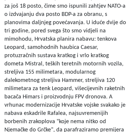
za još 18 posto, čime smo ispunili zahtjev NATO-a
o izdvajanju dva posto BDP-a za obranu, s
planovima daljnjeg povećavanja. U iduće dvije do
tri godine, pored svega što smo vidjeli na
mimohodu, Hrvatska planira nabavu: tenkova
Leopard, samohodnih haubica Caesar,
protuzračnih sustava kratkog i vrlo kratkog
dometa Mistral, teških teretnih motornih vozila,
streljiva 155 milimetara, modularnog
dalekometnog streljiva Hammer, streljiva 120
milimetara za tenk Leopard, višecijevnih raketnih
bacača Himars i proizvodnju FPV dronova. A
vrhunac modernizacije Hrvatske vojske svakako je
nabava eskadrile Rafalea, najsuvremenijih
borbenih zrakoplova "koje nema nitko od
Njemačke do Grčke", da parafraziramo premijera