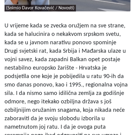
(Snimio Davor Kovačević / Novosti)
U vrijeme kada se zvecka oružjem na sve strane,
kada se halucinira o nekakvom srpskom svetu,
kada se u javnom narativu ponovo spominje
Drugi svjetski rat, kada Srbija i Mađarska ulaze u
vojni savez, kada zapadni Balkan opet postaje
nestabilno europsko žarište - Hrvatska je
podsjetila one koje je pobijedila u ratu 90-ih da
smo danas ponovo, kao i 1995., regionalna vojna
sila. I da nismo samo idilična zemlja za godišnje
odmore, nego itekako ozbiljna država s još
ozbiljnijim oružanim snagama, koja nikada neće
zaboraviti da je svoju slobodu izborila u
nametnutom joj ratu. I da je ovoga puta