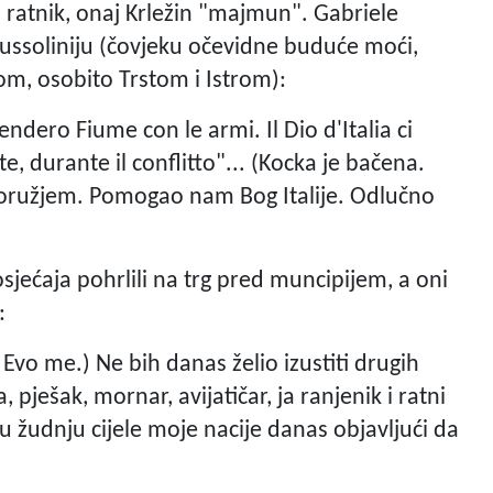
, ratnik, onaj Krležin "majmun". Gabriele
ssoliniju (čovjeku očevidne buduće moći,
jom, osobito Trstom i Istrom):
ndero Fiume con le armi. Il Dio d'Italia ci
e, durante il conflitto"... (Kocka je bačena.
u oružjem. Pomogao nam Bog Italije. Odlučno
osjećaja pohrlili na trg pred muncipijem, a oni
:
. Evo me.) Ne bih danas želio izustiti drugih
a, pješak, mornar, avijatičar, ja ranjenik i ratni
 žudnju cijele moje nacije danas objavljući da