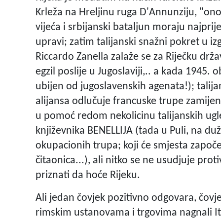
Krleža na Hreljinu ruga D'Annunziju, "o
vijeća i srbijanski bataljun moraju najprije
upravi; zatim talijanski snažni pokret u i
Riccardo Zanella zalaže se za Riječku držav
egzil poslije u Jugoslaviji,.. a kada 1945.
ubijen od jugoslavenskih agenata!); talij
alijansa odlučuje francuske trupe zamijenit
u pomoć redom nekolicinu talijanskih ug
književnika BENELLIJA (tada u Puli, na d
okupacionih trupa; koji će smjesta započet
čitaonica...), ali nitko se ne usudjuje prot
priznati da hoće Rijeku.
Ali jedan čovjek pozitivno odgovara, čovje
rimskim ustanovama i trgovima nagnali Ita