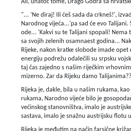
Ali, unatoč tome, Drago Godra sa hrvatsk
"... 'Ne diraj! Ili ćeš sada da crkneš!', i
Narodnog vijeća...'pa sad će evo Talijani. Š
ode... 'Kakvi su te Talijani spopali! Nema t
sa svojih zelenih osamnaest godina... N
Rijeke, nakon kratke slobode imade opet 
energiju podrežu odalečili su srpsku vojsk
taj čas zajedno s našim riječkim vrhovn
mizerno. Zar da Rijeku damo Talijanima?
Rijeka je, dakle, bila u našim rukama, kao i
rukama, Narodno vijeće bilo je gosopodar 
većinskog stanovništva, imalo je austrijs
sastava, imalo je snažnu austrijsku flotu u
Rijeka je međutim na način farsične križa