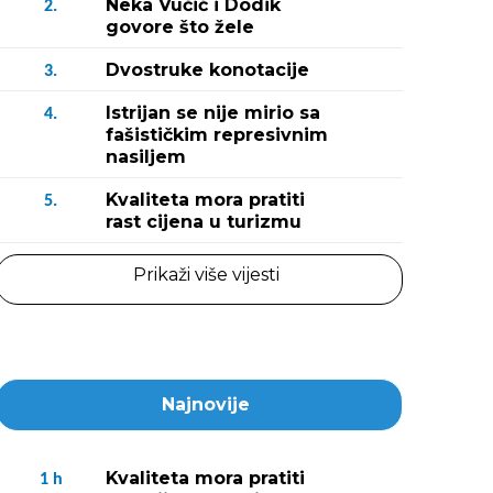
Neka Vučić i Dodik
2.
govore što žele
Dvostruke konotacije
3.
Istrijan se nije mirio sa
4.
fašističkim represivnim
nasiljem
Kvaliteta mora pratiti
5.
rast cijena u turizmu
Prikaži više vijesti
Najnovije
Kvaliteta mora pratiti
1
h