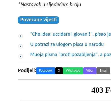
*Nastavak u sljedećem broju
Povezane vijesti
"Che idea: uccidere i giovani!", pisao 
U potrazi za ulogom pisca u narodu
Muoja pisma "proti pozabljenja", a poz
Podijeli:
Facebook
X
WhatsApp
Viber
Email