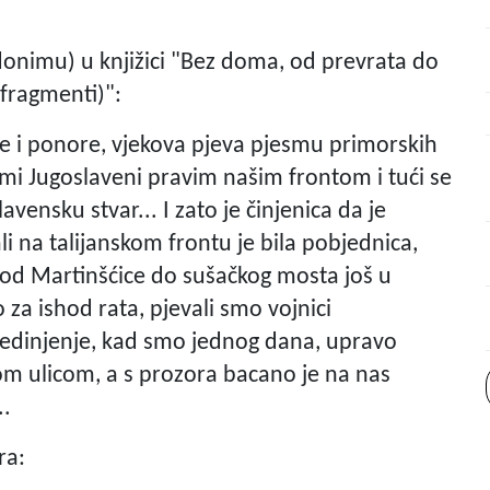
udonimu) u knjižici "Bez doma, od prevrata do
 fragmenti)":
ove i ponore, vjekova pjeva pjesmu primorskih
i mi Jugoslaveni pravim našim frontom i tući se
lavensku stvar... I zato je činjenica da je
li na talijanskom frontu je bila pobjednica,
m od Martinšćice do sušačkog mosta još u
o za ishod rata, pjevali smo vojnici
jedinjenje, kad smo jednog dana, upravo
m ulicom, a s prozora bacano je na nas
..
ra: