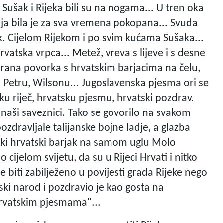
 Sušak i Rijeka bili su na nogama... U tren oka
rija bila je za sva vremena pokopana... Svuda
jak. Cijelom Rijekom i po svim kućama Sušaka...
rvatska vrpca... Metež, vreva s lijeve i s desne
mirana povorka s hrvatskim barjacima na čelu,
lju Petru, Wilsonu... Jugoslavenska pjesma ori se
tsku riječ, hrvatsku pjesmu, hrvatski pozdrav.
 naši saveznici. Tako se govorilo na svakom
ozdravljale talijanske bojne ladje, a glazba
eliki hrvatski barjak na samom uglu Molo
 cijelom svijetu, da su u Rijeci Hrvati i nitko
e biti zabilježeno u povijesti grada Rijeke nego
ski narod i pozdravio je kao gosta na
hrvatskim pjesmama"...