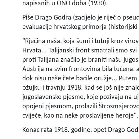
napisanih u ONO doba (1930).
Piše Drago Godra (zacijelo je riječ o pse
evakuacije hrvatskog primorja (historijski
"Rječina naša, koja šumi i tutnji kroz vir
Hrvata... Talijanski front smatrali smo sv
proti Talijana značilo je braniti našu jugos
Austrija na svim frontovima bila tučena, a
dok nisu naše čete bacile oružje... Pute
ožujku i travnju 1918. kad se još nije znal
jugoslavenske pjesme, koje pozivaju na u
opojeni pjesmom, prolazili Štrosmajerovo
cvijeće, kao na neke proslavljene heroje".
Konac rata 1918. godine, opet Drago God