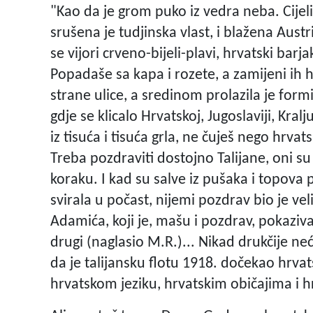
"Kao da je grom puko iz vedra neba. Cijeli
srušena je tudjinska vlast, i blažena Aust
se vijori crveno-bijeli-plavi, hrvatski bar
Popadaše sa kapa i rozete, a zamijeni ih h
strane ulice, a sredinom prolazila je for
gdje se klicalo Hrvatskoj, Jugoslaviji, Kra
iz tisuća i tisuća grla, ne čuješ nego hrva
Treba pozdraviti dostojno Talijane, oni su
koraku. I kad su salve iz pušaka i topova p
svirala u počast, nijemi pozdrav bio je v
Adamića, koji je, mašu i pozdrav, pokazivao
drugi (naglasio M.R.)... Nikad drukčije neć
da je talijansku flotu 1918. dočekao hrvat
hrvatskom jeziku, hrvatskim običajima i 