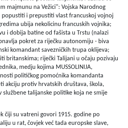
nom majmunu na Vežici": Vojska Narodnog
 popustiti i prepustiti vlast francuskoj vojnoj
zgredima ubija nekolicinu francuskih vojnika;
u i dobija batine od fašista u Trstu (nalazi
 obnavlja pokret za riječku autonomiju - biva
anski komandant savezničkih trupa oklijeva;
i britanskima; riječki Talijani u očaju pozivaju
lednika, medju kojima MUSSOLINIJA,
užnosti političkog pomoćnika komandanta
i akciju protiv hrvatskih društava, škola,
iv službene talijanske politike koja ne smije
k čiji su vatreni govori 1915. godine po
liju u rat, čovjek već tada europske slave,