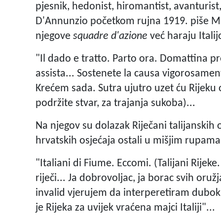
pjesnik, hedonist, hiromantist, avanturist
D'Annunzio početkom rujna 1919. piše Mu
njegove
squadre d'azione
već haraju Itali
"Il dado e tratto. Parto ora. Domattina pre
assista... Sostenete la causa vigorosament
Krećem sada. Sutra ujutro uzet ću Rijek
podržite stvar, za trajanja sukoba)...
Na njegov su dolazak Riječani talijanskih 
hrvatskih osjećaja ostali u mišjim rupama
"Italiani di Fiume. Eccomi. (Talijani Rijeke
riječi... Ja dobrovoljac, ja borac svih oružj
invalid vjerujem da interperetiram duboku
je Rijeka za uvijek vraćena majci Italiji"...