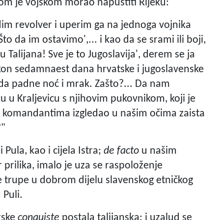
om je vojskom morao napustiti Rijeku:
zvadim revolver i uperim ga na jednoga vojnika
to da im ostavimo',... i kao da se srami ili boji,
u Talijana! Sve je to Jugoslavija', derem se ja
akon sedamnaest dana hrvatske i jugoslavenske
da padne noć i mrak. Zašto?... Da nam
u u Kraljevicu s njihovim pukovnikom, koji je
im komandantima izgledao u našim očima zaista
?"
 Pula, kao i cijela Istra;
de facto
u našim
prilika, imalo je uza se raspoloženje
ke trupe u dobrom dijelu slavenskog etničkog
 Puli.
rske
conquiste
postala talijanska; i uzalud se