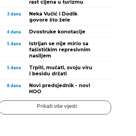
rast cijena u turizmu
Neka Vučić i Dodik
3
dana
govore što žele
Dvostruke konotacije
4
dana
Istrijan se nije mirio sa
5
dana
fašističkim represivnim
nasiljem
Trpiti, mučati, svoju viru
5
dana
i besidu držati
Novi predsjednik - novi
8
dana
HOO
Prikaži više vijesti