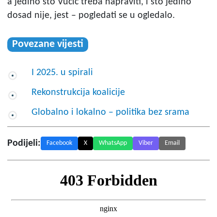
a jedino što Vučić treba napraviti, i što jedino
dosad nije, jest – pogledati se u ogledalo.
Povezane vijesti
I 2025. u spirali
Rekonstrukcija koalicije
Globalno i lokalno – politika bez srama
Podijeli:
Facebook
X
WhatsApp
Viber
Email