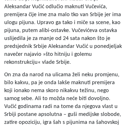
Aleksandar Vučić odlučio maknuti Vučevića,
premijera čije ime zna malo tko van Srbije jer ima
ulogu pijuna. Upravo ga tako i miče sa scene, kao
pijuna, putem alibi-ostavke. Vučevićeva ostavka
uslijedila je za manje od 24 sata nakon što je
predsjednik Srbije Aleksandar Vučić u ponedjeljak
navečer najavio »što hitniju i golemu
rekonstrukciju« vlade Srbije.
On zna da narod na ulicama želi neku promjenu,
bilo kakvu, pa je onda lakše maknuti premijera
koji ionako nema skoro nikakvu težinu, nego
samog sebe. Ali to možda neće biti dovoljno.
Vučić godinama radi na tome da njegova vlast u
Srbiji postane apsolutna – guši medijske slobode,
zatire opoziciju, igra šah s pijunima na šahovskoj