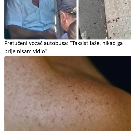
Pretučeni vozač autobusa: "Taksist laže, nikad ga
prije nisam vidio"