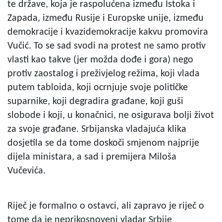
te države, koja je raspolućena između Istoka i
Zapada, između Rusije i Europske unije, između
demokracije i kvazidemokracije kakvu promovira
Vučić. To se sad svodi na protest ne samo protiv
vlasti kao takve (jer možda dođe i gora) nego
protiv zaostalog i preživjelog režima, koji vlada
putem tabloida, koji ocrnjuje svoje političke
suparnike, koji degradira građane, koji guši
slobode i koji, u konačnici, ne osigurava bolji život
za svoje građane. Srbijanska vladajuća klika
dosjetila se da tome doskoči smjenom najprije
dijela ministara, a sad i premijera Miloša
Vučevića.
Riječ je formalno o ostavci, ali zapravo je riječ o
tome da je neprikosnoveni vladar Srbije