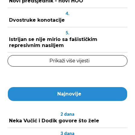
Novi predsjednik - novi HOO
4.
Dvostruke konotacije
5.
Istrijan se nije mirio sa fašističkim
represivnim nasiljem
Prikaži više vijesti
Najnovije
2
dana
Neka Vučić i Dodik govore što žele
3
dana