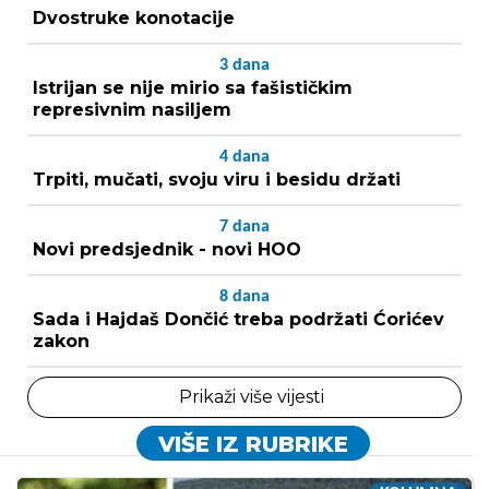
Dvostruke konotacije
3
dana
Istrijan se nije mirio sa fašističkim
represivnim nasiljem
4
dana
Trpiti, mučati, svoju viru i besidu držati
7
dana
Novi predsjednik - novi HOO
8
dana
Sada i Hajdaš Dončić treba podržati Ćorićev
zakon
Prikaži više vijesti
VIŠE IZ RUBRIKE