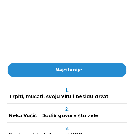
Najčitanije
1.
Trpiti, mučati, svoju viru i besidu držati
2.
Neka Vučić i Dodik govore što žele
3.