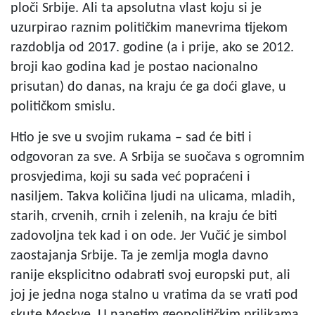
ploči Srbije. Ali ta apsolutna vlast koju si je
uzurpirao raznim političkim manevrima tijekom
razdoblja od 2017. godine (a i prije, ako se 2012.
broji kao godina kad je postao nacionalno
prisutan) do danas, na kraju će ga doći glave, u
političkom smislu.
Htio je sve u svojim rukama – sad će biti i
odgovoran za sve. A Srbija se suočava s ogromnim
prosvjedima, koji su sada već popraćeni i
nasiljem. Takva količina ljudi na ulicama, mladih,
starih, crvenih, crnih i zelenih, na kraju će biti
zadovoljna tek kad i on ode. Jer Vučić je simbol
zaostajanja Srbije. Ta je zemlja mogla davno
ranije eksplicitno odabrati svoj europski put, ali
joj je jedna noga stalno u vratima da se vrati pod
skute Moskve. U napetim geopolitičkim prilikama