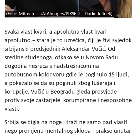
(Foto: Milos Tesic/ATAImages/PIXSELL - Darko Jelinek)
Svaka vlast kvari, a apsolutna vlast kvari
apsolutno – stara je to uzrečica, čiji je živi svjedok
srbijanski predsjednik Aleksandar Vučić. Od
sredine studenoga, otkako se u Novom Sadu
dogodila nesreća s nadstrešnicom na
autobusnom kolodvoru gdje je poginulo 15 ljudi,
a pokazalo se da su poginuli zbog fušeraja i
korupcije, Vučić u Beogradu gleda prosvjede
protiv svoje zastarjele, korumpirane i nesposobne
vlasti.
Srbija se digla na noge i traži ne samo pad vlasti
nego promjenu mentalnog sklopa i prakse unutar