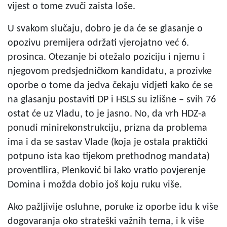
vijest o tome zvuči zaista loše.
U svakom slučaju, dobro je da će se glasanje o
opozivu premijera održati vjerojatno već 6.
prosinca. Otezanje bi otežalo poziciju i njemu i
njegovom predsjedničkom kandidatu, a prozivke
oporbe o tome da jedva čekaju vidjeti kako će se
na glasanju postaviti DP i HSLS su izlišne – svih 76
ostat će uz Vladu, to je jasno. No, da vrh HDZ-a
ponudi minirekonstrukciju, prizna da problema
ima i da se sastav Vlade (koja je ostala praktički
potpuno ista kao tijekom prethodnog mandata)
proventilira, Plenković bi lako vratio povjerenje
Domina i možda dobio još koju ruku više.
Ako pažljivije osluhne, poruke iz oporbe idu k više
dogovaranja oko strateški važnih tema, i k više