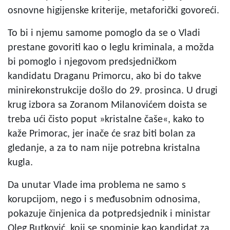
osnovne higijenske kriterije, metaforički govoreći.
To bi i njemu samome pomoglo da se o Vladi
prestane govoriti kao o leglu kriminala, a možda
bi pomoglo i njegovom predsjedničkom
kandidatu Draganu Primorcu, ako bi do takve
minirekonstrukcije došlo do 29. prosinca. U drugi
krug izbora sa Zoranom Milanovićem doista se
treba ući čisto poput »kristalne čaše«, kako to
kaže Primorac, jer inače će sraz biti bolan za
gledanje, a za to nam nije potrebna kristalna
kugla.
Da unutar Vlade ima problema ne samo s
korupcijom, nego i s međusobnim odnosima,
pokazuje činjenica da potpredsjednik i ministar
Oleg Butković, koji se spominje kao kandidat za