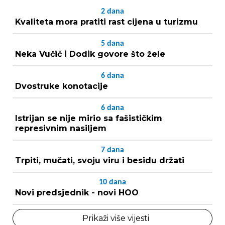
2
dana
Kvaliteta mora pratiti rast cijena u turizmu
5
dana
Neka Vučić i Dodik govore što žele
6
dana
Dvostruke konotacije
6
dana
Istrijan se nije mirio sa fašističkim
represivnim nasiljem
7
dana
Trpiti, mučati, svoju viru i besidu držati
10
dana
Novi predsjednik - novi HOO
Prikaži više vijesti