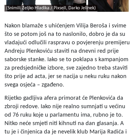
(Snimili Zeljko Hladika / Pixsell, Darko Jelinek)
Nakon blamaže s uhićenjem Vilija Beroša i svime
što se potom još na to naslonilo, dobro je da su
vladajući odlučili raspravu o povjerenju premijeru
Andreju Plenkoviću staviti na dnevni red prije
saborske stanke. Iako se to poklapa s kampanjom
za predsjedničke izbore, sve zajedno treba staviti
što prije ad acta, jer se nacija u neku ruku nakon
svega osjeća – zgađeno.
Rijetko gadljiva afera primorat će Plenkovića da
zbroji redove. Iako nije realno sumnjati u većinu
od 76 ruku koje u parlamentu ima, rubno je to.
Nitko neće smjeti niti kihnuti na dan glasanja. A
tu je i činjenica da je nevelik klub Marija Radića i