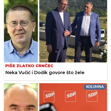
PIŠE ZLATKO CRNČEC
Neka Vučić i Dodik govore što žele
KOLUMNA