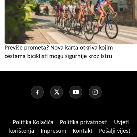
Previše prometa? Nova karta otkriva kojim
cestama biciklisti mogu sigurnije kroz Istru
Politika Kolačića
Politika privatnosti
Uvjeti
korištenja
Impresum
Kontakt
Pošalji vijest