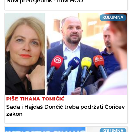
Novi predsjednik - novi HOO
KOLUMNA
PIŠE TIHANA TOMIČIĆ
Sada i Hajdaš Dončić treba podržati Ćorićev
zakon
KOLUMNA