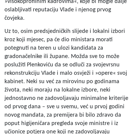
»visokoprofilnim kadrovima«, koje bi mogle dalje
oslabljivati reputaciju Vlade i njenog prvog
čovjeka.
Uz to, osim predsjedničkih slijede i lokalni izbori
kroz koji mjesec, pa će dio ministara morati
potegnuti na teren u ulozi kandidata za
gradonačelnike ili župane. Možda sve to može
poslužiti Plenkoviću da se odluči za svojevrsnu
rekonstrukciju Vlade i malo osvježi i »opere« svoj
kabinet. Neki su već za mirovinu po godinama
života, neki moraju na lokalne izbore, neki
jednostavno ne zadovoljavaju minimalne kriterije
od prvog dana – sve u svemu, već u prvoj godini
novog mandata, za premijera bi bilo zdravo da
poput higijeničara pregleda svoje ministre i iz
učionice potjera one koji ne zadovoljavaju