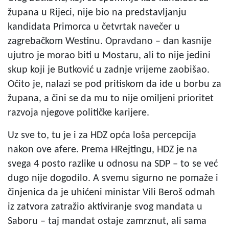
župana u Rijeci, nije bio na predstavljanju
kandidata Primorca u četvrtak navečer u
zagrebačkom Westinu. Opravdano – dan kasnije
ujutro je morao biti u Mostaru, ali to nije jedini
skup koji je Butković u zadnje vrijeme zaobišao.
Očito je, nalazi se pod pritiskom da ide u borbu za
župana, a čini se da mu to nije omiljeni prioritet
razvoja njegove političke karijere.
Uz sve to, tu je i za HDZ opća loša percepcija
nakon ove afere. Prema HRejtingu, HDZ je na
svega 4 posto razlike u odnosu na SDP – to se već
dugo nije dogodilo. A svemu sigurno ne pomaže i
činjenica da je uhićeni ministar Vili Beroš odmah
iz zatvora zatražio aktiviranje svog mandata u
Saboru – taj mandat ostaje zamrznut, ali sama