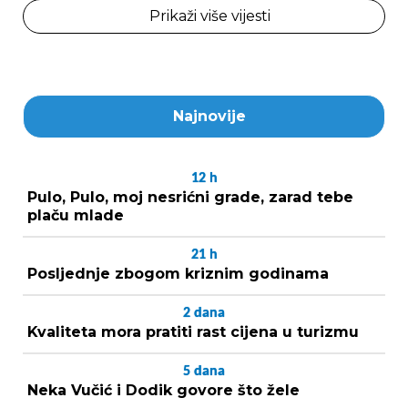
Prikaži više vijesti
Najnovije
12
h
Pulo, Pulo, moj nesrićni grade, zarad tebe
plaču mlade
21
h
Posljednje zbogom kriznim godinama
2
dana
Kvaliteta mora pratiti rast cijena u turizmu
5
dana
Neka Vučić i Dodik govore što žele