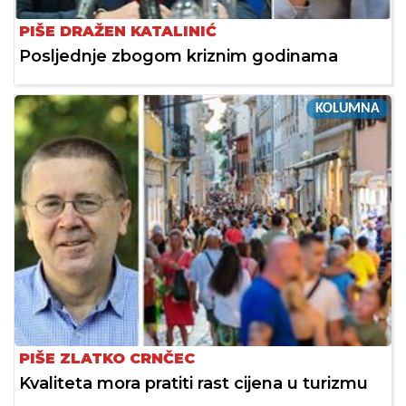
PIŠE DRAŽEN KATALINIĆ
Posljednje zbogom kriznim godinama
KOLUMNA
PIŠE ZLATKO CRNČEC
Kvaliteta mora pratiti rast cijena u turizmu