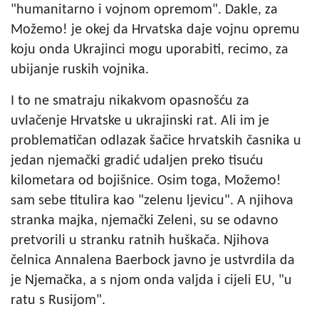
"humanitarno i vojnom opremom". Dakle, za
Možemo! je okej da Hrvatska daje vojnu opremu
koju onda Ukrajinci mogu uporabiti, recimo, za
ubijanje ruskih vojnika.
I to ne smatraju nikakvom opasnošću za
uvlačenje Hrvatske u ukrajinski rat. Ali im je
problematičan odlazak šačice hrvatskih časnika u
jedan njemački gradić udaljen preko tisuću
kilometara od bojišnice. Osim toga, Možemo!
sam sebe titulira kao "zelenu ljevicu". A njihova
stranka majka, njemački Zeleni, su se odavno
pretvorili u stranku ratnih huškača. Njihova
čelnica Annalena Baerbock javno je ustvrdila da
je Njemačka, a s njom onda valjda i cijeli EU, "u
ratu s Rusijom".