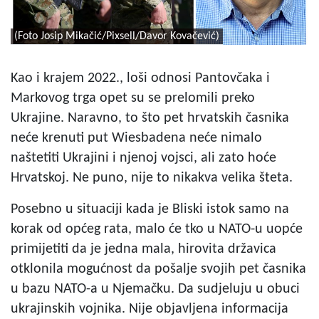
(Foto Josip Mikačić/Pixsell/Davor Kovačević)
Kao i krajem 2022., loši odnosi Pantovčaka i
Markovog trga opet su se prelomili preko
Ukrajine. Naravno, to što pet hrvatskih časnika
neće krenuti put Wiesbadena neće nimalo
naštetiti Ukrajini i njenoj vojsci, ali zato hoće
Hrvatskoj. Ne puno, nije to nikakva velika šteta.
Posebno u situaciji kada je Bliski istok samo na
korak od općeg rata, malo će tko u NATO-u uopće
primijetiti da je jedna mala, hirovita državica
otklonila mogućnost da pošalje svojih pet časnika
u bazu NATO-a u Njemačku. Da sudjeluju u obuci
ukrajinskih vojnika. Nije objavljena informacija