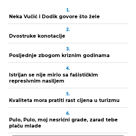
1.
Neka Vučić i Dodik govore što žele
2.
Dvostruke konotacije
3.
Posljednje zbogom kriznim godinama
4.
Istrijan se nije mirio sa fašističkim
represivnim nasiljem
5.
Kvaliteta mora pratiti rast cijena u turizmu
6.
Pulo, Pulo, moj nesrićni grade, zarad tebe
plaču mlade