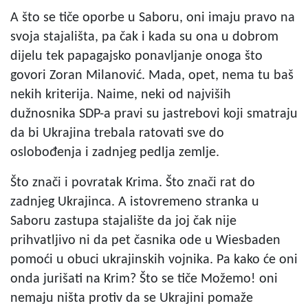
A što se tiče oporbe u Saboru, oni imaju pravo na
svoja stajališta, pa čak i kada su ona u dobrom
dijelu tek papagajsko ponavljanje onoga što
govori Zoran Milanović. Mada, opet, nema tu baš
nekih kriterija. Naime, neki od najviših
dužnosnika SDP-a pravi su jastrebovi koji smatraju
da bi Ukrajina trebala ratovati sve do
oslobođenja i zadnjeg pedlja zemlje.
Što znači i povratak Krima. Što znači rat do
zadnjeg Ukrajinca. A istovremeno stranka u
Saboru zastupa stajalište da joj čak nije
prihvatljivo ni da pet časnika ode u Wiesbaden
pomoći u obuci ukrajinskih vojnika. Pa kako će oni
onda jurišati na Krim? Što se tiče Možemo! oni
nemaju ništa protiv da se Ukrajini pomaže