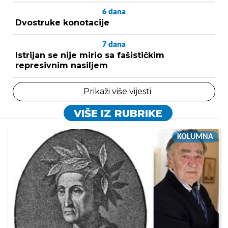
6
dana
Dvostruke konotacije
7
dana
Istrijan se nije mirio sa fašističkim
represivnim nasiljem
Prikaži više vijesti
VIŠE IZ RUBRIKE
KOLUMNA