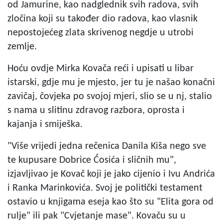
od Jamurine, kao nadglednik svih radova, svih
zločina koji su također dio radova, kao vlasnik
nepostojećeg zlata skrivenog negdje u utrobi
zemlje.
Hoću ovdje Mirka Kovača reći i upisati u libar
istarski, gdje mu je mjesto, jer tu je našao konačni
zavičaj, čovjeka po svojoj mjeri, slio se u nj, stalio
s nama u slitinu zdravog razbora, oprosta i
kajanja i smiješka.
"Više vrijedi jedna rečenica Danila Kiša nego sve
te kupusare Dobrice Ćosića i sličnih mu",
izjavljivao je Kovač koji je jako cijenio i Ivu Andrića
i Ranka Marinkovića. Svoj je politički testament
ostavio u knjigama eseja kao što su "Elita gora od
rulje" ili pak "Cvjetanje mase". Kovaču su u