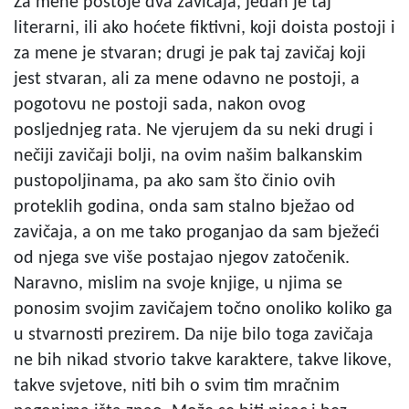
Za mene postoje dva zavičaja, jedan je taj
literarni, ili ako hoćete fiktivni, koji doista postoji i
za mene je stvaran; drugi je pak taj zavičaj koji
jest stvaran, ali za mene odavno ne postoji, a
pogotovu ne postoji sada, nakon ovog
posljednjeg rata. Ne vjerujem da su neki drugi i
nečiji zavičaji bolji, na ovim našim balkanskim
pustopoljinama, pa ako sam što činio ovih
proteklih godina, onda sam stalno bježao od
zavičaja, a on me tako proganjao da sam bježeći
od njega sve više postajao njegov zatočenik.
Naravno, mislim na svoje knjige, u njima se
ponosim svojim zavičajem točno onoliko koliko ga
u stvarnosti prezirem. Da nije bilo toga zavičaja
ne bih nikad stvorio takve karaktere, takve likove,
takve svjetove, niti bih o svim tim mračnim