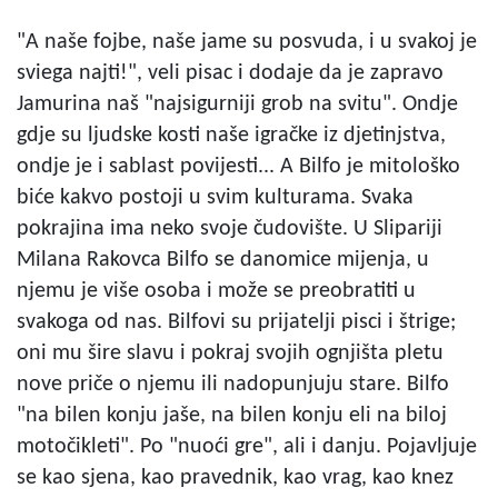
"A naše fojbe, naše jame su posvuda, i u svakoj je
sviega najti!", veli pisac i dodaje da je zapravo
Jamurina naš "najsigurniji grob na svitu". Ondje
gdje su ljudske kosti naše igračke iz djetinjstva,
ondje je i sablast povijesti... A Bilfo je mitološko
biće kakvo postoji u svim kulturama. Svaka
pokrajina ima neko svoje čudovište. U Slipariji
Milana Rakovca Bilfo se danomice mijenja, u
njemu je više osoba i može se preobratiti u
svakoga od nas. Bilfovi su prijatelji pisci i štrige;
oni mu šire slavu i pokraj svojih ognjišta pletu
nove priče o njemu ili nadopunjuju stare. Bilfo
"na bilen konju jaše, na bilen konju eli na biloj
motočikleti". Po "nuoći gre", ali i danju. Pojavljuje
se kao sjena, kao pravednik, kao vrag, kao knez