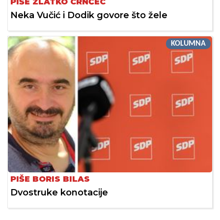
PIŠE ZLATKO CRNČEC
Neka Vučić i Dodik govore što žele
KOLUMNA
PIŠE BORIS BILAS
Dvostruke konotacije