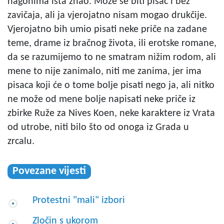
nagonima išta znao. Može se biti pisac i bez
zavičaja, ali ja vjerojatno nisam mogao drukčije.
Vjerojatno bih umio pisati neke priče na zadane
teme, drame iz bračnog života, ili erotske romane,
da se razumijemo to ne smatram nižim rodom, ali
mene to nije zanimalo, niti me zanima, jer ima
pisaca koji će o tome bolje pisati nego ja, ali nitko
ne može od mene bolje napisati neke priče iz
zbirke Ruže za Nives Koen, neke karaktere iz Vrata
od utrobe, niti bilo što od onoga iz Grada u
zrcalu.
Povezane vijesti
Protestni "mali" izbori
Zločin s ukorom