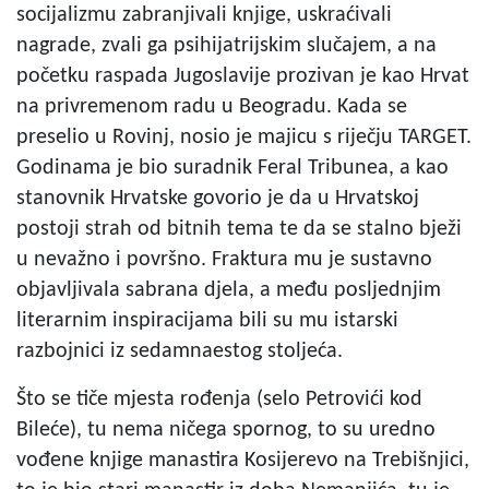
socijalizmu zabranjivali knjige, uskraćivali
nagrade, zvali ga psihijatrijskim slučajem, a na
početku raspada Jugoslavije prozivan je kao Hrvat
na privremenom radu u Beogradu. Kada se
preselio u Rovinj, nosio je majicu s riječju TARGET.
Godinama je bio suradnik Feral Tribunea, a kao
stanovnik Hrvatske govorio je da u Hrvatskoj
postoji strah od bitnih tema te da se stalno bježi
u nevažno i površno. Fraktura mu je sustavno
objavljivala sabrana djela, a među posljednjim
literarnim inspiracijama bili su mu istarski
razbojnici iz sedamnaestog stoljeća.
Što se tiče mjesta rođenja (selo Petrovići kod
Bileće), tu nema ničega spornog, to su uredno
vođene knjige manastira Kosijerevo na Trebišnjici,