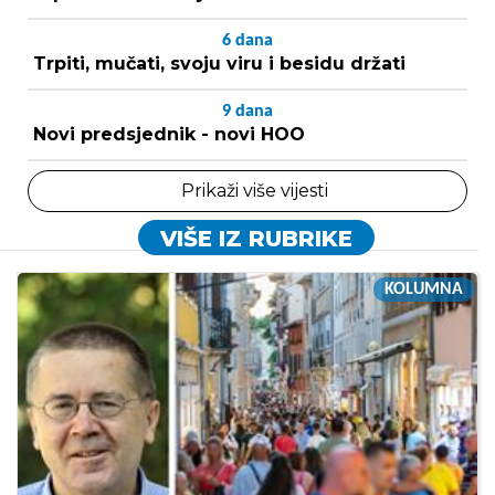
6
dana
Trpiti, mučati, svoju viru i besidu držati
9
dana
Novi predsjednik - novi HOO
Prikaži više vijesti
VIŠE IZ RUBRIKE
KOLUMNA