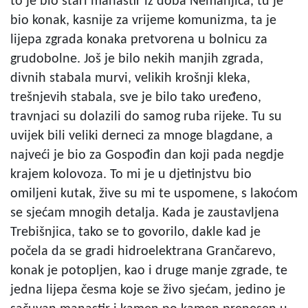
to je bio stari manastir iz doba Nemanjića, tu je
bio konak, kasnije za vrijeme komunizma, ta je
lijepa zgrada konaka pretvorena u bolnicu za
grudobolne. Još je bilo nekih manjih zgrada,
divnih stabala murvi, velikih krošnji kleka,
trešnjevih stabala, sve je bilo tako uređeno,
travnjaci su dolazili do samog ruba rijeke. Tu su
uvijek bili veliki derneci za mnoge blagdane, a
najveći je bio za Gospođin dan koji pada negdje
krajem kolovoza. To mi je u djetinjstvu bio
omiljeni kutak, žive su mi te uspomene, s lakoćom
se sjećam mnogih detalja. Kada je zaustavljena
Trebišnjica, tako se to govorilo, dakle kad je
počela da se gradi hidroelektrana Grančarevo,
konak je potopljen, kao i druge manje zgrade, te
jedna lijepa česma koje se živo sjećam, jedino je