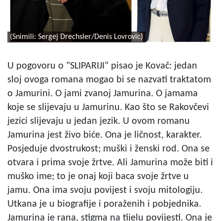
(Snimili: Sergej Drechsler/Denis Lovrovic)
U pogovoru o "SLIPARIJI" pisao je Kovač: jedan
sloj ovoga romana mogao bi se nazvati traktatom
o Jamurini. O jami zvanoj Jamurina. O jamama
koje se slijevaju u Jamurinu. Kao što se Rakovčevi
jezici slijevaju u jedan jezik. U ovom romanu
Jamurina jest živo biće. Ona je ličnost, karakter.
Posjeduje dvostrukost; muški i ženski rod. Ona se
otvara i prima svoje žrtve. Ali Jamurina može biti i
muško ime; to je onaj koji baca svoje žrtve u
jamu. Ona ima svoju povijest i svoju mitologiju.
Utkana je u biografije i poraženih i pobjednika.
Jamurina je rana, stigma na tijelu povijesti. Ona je