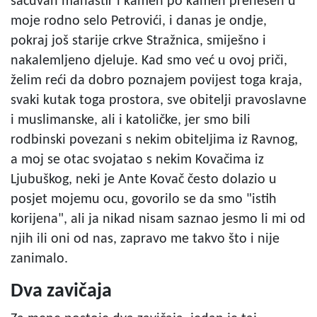
sačuvan manastir i kamen po kamen prenesen u
moje rodno selo Petrovići, i danas je ondje,
pokraj još starije crkve Stražnica, smiješno i
nakalemljeno djeluje. Kad smo već u ovoj priči,
želim reći da dobro poznajem povijest toga kraja,
svaki kutak toga prostora, sve obitelji pravoslavne
i muslimanske, ali i katoličke, jer smo bili
rodbinski povezani s nekim obiteljima iz Ravnog,
a moj se otac svojatao s nekim Kovačima iz
Ljubuškog, neki je Ante Kovač često dolazio u
posjet mojemu ocu, govorilo se da smo "istih
korijena", ali ja nikad nisam saznao jesmo li mi od
njih ili oni od nas, zapravo me takvo što i nije
zanimalo.
Dva zavičaja