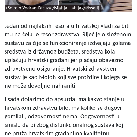
(Snimio Vedran Karuza /Matija Habljak/Pixsell)
Jedan od najlakših resora u hrvatskoj vladi za biti
mu na čelu je resor zdravstva. Riječ je o složenom
sustavu za čije se funkcioniranje izdvajaju golema
sredstva iz državnog budžeta, sredstva koja
uplaćuju hrvatski građani jer plaćaju obavezno
zdravstveno osiguranje. Hrvatski zdravstveni
sustav je kao Moloh koji sve proždire i kojega se
ne može dovoljno nahraniti.
I sada dolazimo do apsurda, ma kakvo stanje u
hrvatskom zdravstvu bilo, ma koliko se dugovi
gomilali, odgovornosti nema. Odgovornosti u
smislu da bi zbog disfunkcionalnog sustava koji
ne pruža hrvatskim građanima kvalitetnu