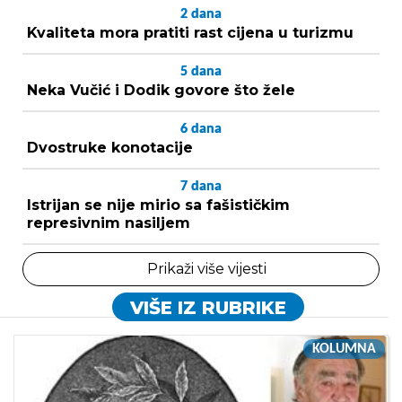
2
dana
Kvaliteta mora pratiti rast cijena u turizmu
5
dana
Neka Vučić i Dodik govore što žele
6
dana
Dvostruke konotacije
7
dana
Istrijan se nije mirio sa fašističkim
represivnim nasiljem
Prikaži više vijesti
VIŠE IZ RUBRIKE
KOLUMNA