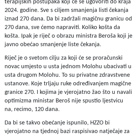
terapijskih postupaka koji će se ugovoriti do kraja
2024. godine. Sve s ciljem smanjenja listi čekanja
iznad 270 dana. Da bi zadržali magičnu granicu od
270 dana, sve ćemo napraviti. Koliko košta da
košta. Ipak je riječ o obrazu ministra Beroša koji je
javno obećao smanjenje liste čekanja.
Riječ je o svetom cilju za koji će se proračunski
novac umjesto u usta jednom Molohu ubacivati u
usta drugom Molohu. To su privatne zdravstvene
ustanove. Koje trljaju ruke određivanjem magične
granice 270. I kojima je vjerojatno žao što u navali
optimizma ministar Beroš nije spustio ljestvicu
na, recimo, 120 dana.
Da bi se takvo obećanje ispunilo, HZZO bi
vjerojatno na tjednoj bazi raspisivao natječaje za