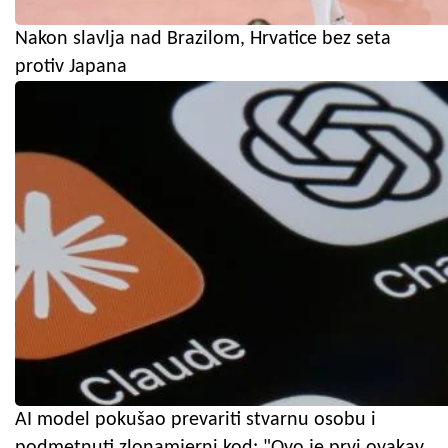
Nakon slavlja nad Brazilom, Hrvatice bez seta
protiv Japana
AI model pokušao prevariti stvarnu osobu i
podmetnuti zlonamjerni kod: "Ovo je prvi ovakav