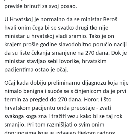
previše brinuti za svoj posao.
U Hrvatskoj je normalno da se ministar Beroš
hvali onim čega bi se svatko drugi tko nije
ministar u hrvatskoj vladi sramio. Tako je on
krajem prošle godine slavodobitno poručio naciji
da su liste čekanja smanjene na 270 dana. Dok je
ministar stavljao sebi lovorike, hrvatskim
pacijentima ostao je očaj.
Očaj kada dobiju preliminarnu dijagnozu koja nije
nimalo benigna i suoče se s činjenicom da je prvi
termin za pregled do 270 dana. Horor. I što
hrvatskom pacijentu onda preostaje - zvati
svakoga koga zna i tražiti vezu kako bi se taj rok
smanjio. Pri tom razmišljati o svim onim
doprinosima koje je izdvajao tijekom radnog