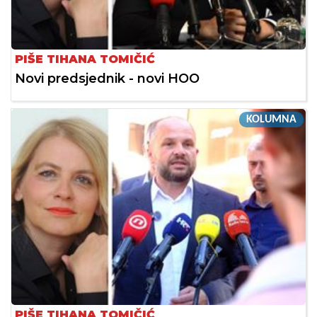
PIŠE TIHANA TOMIČIĆ
Novi predsjednik - novi HOO
KOLUMNA
PIŠE TIHANA TOMIČIĆ