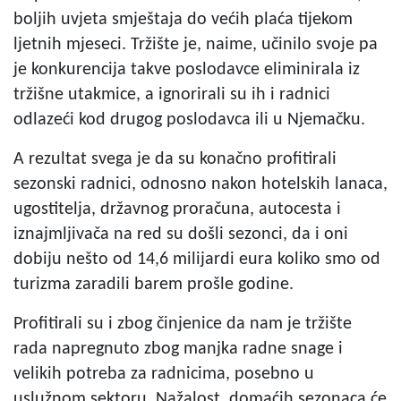
boljih uvjeta smještaja do većih plaća tijekom
ljetnih mjeseci. Tržište je, naime, učinilo svoje pa
je konkurencija takve poslodavce eliminirala iz
tržišne utakmice, a ignorirali su ih i radnici
odlazeći kod drugog poslodavca ili u Njemačku.
A rezultat svega je da su konačno profitirali
sezonski radnici, odnosno nakon hotelskih lanaca,
ugostitelja, državnog proračuna, autocesta i
iznajmljivača na red su došli sezonci, da i oni
dobiju nešto od 14,6 milijardi eura koliko smo od
turizma zaradili barem prošle godine.
Profitirali su i zbog činjenice da nam je tržište
rada napregnuto zbog manjka radne snage i
velikih potreba za radnicima, posebno u
uslužnom sektoru. Nažalost, domaćih sezonaca će