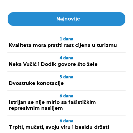
Najnovije
1
dana
Kvaliteta mora pratiti rast cijena u turizmu
4
dana
Neka Vučić i Dodik govore što žele
5
dana
Dvostruke konotacije
6
dana
Istrijan se nije mirio sa fašističkim
represivnim nasiljem
6
dana
Trpiti, mučati, svoju viru i besidu držati