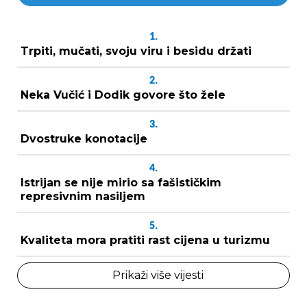
1.
Trpiti, mučati, svoju viru i besidu držati
2.
Neka Vučić i Dodik govore što žele
3.
Dvostruke konotacije
4.
Istrijan se nije mirio sa fašističkim
represivnim nasiljem
5.
Kvaliteta mora pratiti rast cijena u turizmu
Prikaži više vijesti