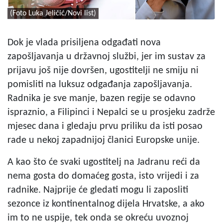
(Foto Luka Jeličić/Novi list)
Dok je vlada prisiljena odgađati nova
zapošljavanja u državnoj službi, jer im sustav za
prijavu još nije dovršen, ugostitelji ne smiju ni
pomisliti na luksuz odgađanja zapošljavanja.
Radnika je sve manje, bazen regije se odavno
ispraznio, a Filipinci i Nepalci se u prosjeku zadrže
mjesec dana i gledaju prvu priliku da isti posao
rade u nekoj zapadnijoj članici Europske unije.
A kao što će svaki ugostitelj na Jadranu reći da
nema gosta do domaćeg gosta, isto vrijedi i za
radnike. Najprije će gledati mogu li zaposliti
sezonce iz kontinentalnog dijela Hrvatske, a ako
im to ne uspije, tek onda se okreću uvoznoj