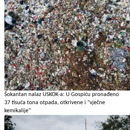
Šokantan nalaz USKOK-a: U Gospiću pronađeno
37 tisuća tona otpada, otkrivene i "vječne
kemikalije"