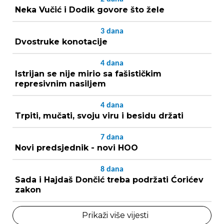
Neka Vučić i Dodik govore što žele
3
dana
Dvostruke konotacije
4
dana
Istrijan se nije mirio sa fašističkim
represivnim nasiljem
4
dana
Trpiti, mučati, svoju viru i besidu držati
7
dana
Novi predsjednik - novi HOO
8
dana
Sada i Hajdaš Dončić treba podržati Ćorićev
zakon
Prikaži više vijesti