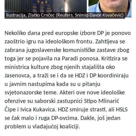
Ilustracija, Zlatko Crnčec (Reuters, Snimio Davor Kovačević)
Nekoliko dana pred europske izbore DP je ponovo
zaoštrio igru na ideološkom frontu. Zahtijeva se
zabrana jugoslavenske komunističke zastave zbog
toga jer se pojavila na Paradi ponosa. Kritizira se
ministrica kulture zbog njenih stajališta oko
Jasenovca, a traži se i da se HDZ i DP koordiniraju
u javnim nastupima kada su u pitanju
svjetonazorske teme. Akteri ove nove ideološke
ofenzive su saborski zastupnici Stipo Mlinarić
Ćipe i Ivica Kukavica. HDZ smiruje strasti, ali HSLS
se čak malo i ruga DP-ovcima. Dakle, još jedan
problem u vladajućoj koaliciji.