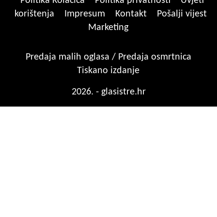
Politika Kolačića
Politika privatnosti
Uvjeti
korištenja
Impresum
Kontakt
Pošalji vijest
Marketing
Predaja malih oglasa / Predaja osmrtnica
Tiskano izdanje
2026. - glasistre.hr