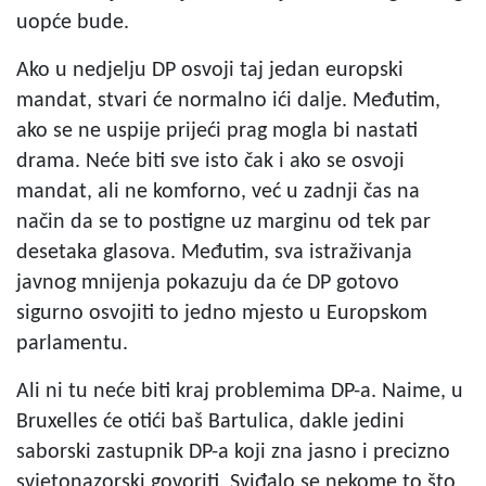
uopće bude.
Ako u nedjelju DP osvoji taj jedan europski
mandat, stvari će normalno ići dalje. Međutim,
ako se ne uspije prijeći prag mogla bi nastati
drama. Neće biti sve isto čak i ako se osvoji
mandat, ali ne komforno, već u zadnji čas na
način da se to postigne uz marginu od tek par
desetaka glasova. Međutim, sva istraživanja
javnog mnijenja pokazuju da će DP gotovo
sigurno osvojiti to jedno mjesto u Europskom
parlamentu.
Ali ni tu neće biti kraj problemima DP-a. Naime, u
Bruxelles će otići baš Bartulica, dakle jedini
saborski zastupnik DP-a koji zna jasno i precizno
svjetonazorski govoriti. Sviđalo se nekome to što