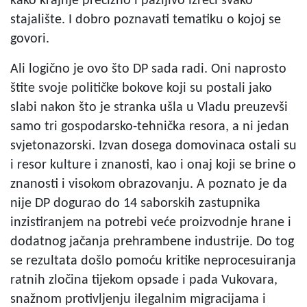
kako krajnje precizno i pažljivo izreći svako
stajalište. I dobro poznavati tematiku o kojoj se
govori.
Ali logično je ovo što DP sada radi. Oni naprosto
štite svoje političke bokove koji su postali jako
slabi nakon što je stranka ušla u Vladu preuzevši
samo tri gospodarsko-tehnička resora, a ni jedan
svjetonazorski. Izvan dosega domovinaca ostali su
i resor kulture i znanosti, kao i onaj koji se brine o
znanosti i visokom obrazovanju. A poznato je da
nije DP dogurao do 14 saborskih zastupnika
inzistiranjem na potrebi veće proizvodnje hrane i
dodatnog jačanja prehrambene industrije. Do tog
se rezultata došlo pomoću kritike neprocesuiranja
ratnih zločina tijekom opsade i pada Vukovara,
snažnom protivljenju ilegalnim migracijama i