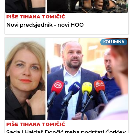
PIŠE TIHANA TOMIČIĆ
Novi predsjednik - novi HOO
KOLUMNA
PIŠE TIHANA TOMIČIĆ
Sada i Hajdaš Dončić treba podržati Ćorićev