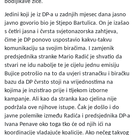
bodljikave žice.
Jedini koji je iz DP-a u zadnjih mjesec dana jasno
javno govorio bio je Stjepo Bartulica. On je izašao
s četiri jasna i čvrsta svjetonazorska zahtjeva,
čime je DP ponovo uspostavio kakvu-takvu
komunikaciju sa svojim biračima. I zamjenik
predsjednika stranke Mario Radić je shvatio da
stvari ne idu nabolje te je cijelu jednu emisiju
Bujice potrošio na to da uvjeri stranačku i biračku
bazu da DP čvrsto stoji na vrijednostima na
kojima je inzistirao prije i tijekom izborne
kampanje. Ali kao da stranka kao cjelina nije
podržala ove njihove istupe. Čak je došlo i do
javne polemike između Radića i predsjednika DP-a
Ivana Penave oko toga tko će od njih ići na
koordinacije vladajuće koalicije. Ako nečeg takvog