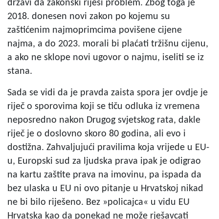
državi da zakonski riješi problem. Zbog toga je
2018. donesen novi zakon po kojemu su
zaštićenim najmoprimcima povišene cijene
najma, a do 2023. morali bi plaćati tržišnu cijenu,
a ako ne sklope novi ugovor o najmu, iseliti se iz
stana.
Sada se vidi da je pravda zaista spora jer ovdje je
riječ o sporovima koji se tiču odluka iz vremena
neposredno nakon Drugog svjetskog rata, dakle
riječ je o doslovno skoro 80 godina, ali evo i
dostižna. Zahvaljujući pravilima koja vrijede u EU-
u, Europski sud za ljudska prava ipak je odigrao
na kartu zaštite prava na imovinu, pa ispada da
bez ulaska u EU ni ovo pitanje u Hrvatskoj nikad
ne bi bilo riješeno. Bez »policajca« u vidu EU
Hrvatska kao da ponekad ne može rješavcati