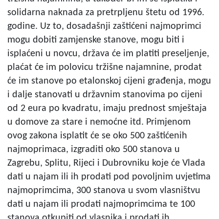
solidarna naknada za pretrpljenu štetu od 1996.
godine. Uz to, dosadašnji zaštićeni najmoprimci
mogu dobiti zamjenske stanove, mogu biti i
isplaćeni u novcu, država će im platiti preseljenje,
plaćat će im polovicu tržišne najamnine, prodat
će im stanove po etalonskoj cijeni građenja, mogu
i dalje stanovati u državnim stanovima po cijeni
od 2 eura po kvadratu, imaju prednost smještaja
u domove za stare i nemoćne itd. Primjenom
ovog zakona isplatit će se oko 500 zaštićenih
najmoprimaca, izgraditi oko 500 stanova u
Zagrebu, Splitu, Rijeci i Dubrovniku koje će Vlada
dati u najam ili ih prodati pod povoljnim uvjetima
najmoprimcima, 300 stanova u svom vlasništvu
dati u najam ili prodati najmoprimcima te 100
stanova otkupiti od vlasnika i prodati ih