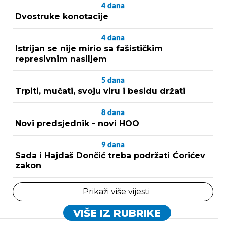
4
dana
Dvostruke konotacije
4
dana
Istrijan se nije mirio sa fašističkim
represivnim nasiljem
5
dana
Trpiti, mučati, svoju viru i besidu držati
8
dana
Novi predsjednik - novi HOO
9
dana
Sada i Hajdaš Dončić treba podržati Ćorićev
zakon
Prikaži više vijesti
VIŠE IZ RUBRIKE