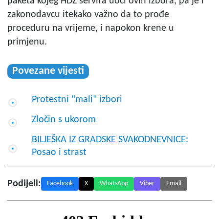
paketa kojeg HDZ servira uoči ovih izbora, pa je i
zakonodavcu itekako važno da to prođe
proceduru na vrijeme, i napokon krene u
primjenu.
Povezane vijesti
Protestni "mali" izbori
Zločin s ukorom
BILJEŠKA IZ GRADSKE SVAKODNEVNICE:
Posao i strast
Podijeli:
Facebook
X
WhatsApp
Viber
Email