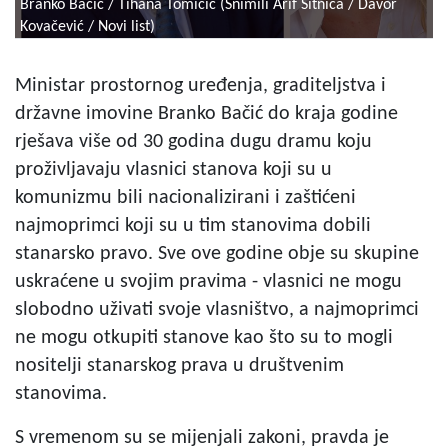
Branko Bačić / Tihana Tomičić (Snimili Arif Sitnica / Davor
Kovačević / Novi list)
Ministar prostornog uređenja, graditeljstva i
državne imovine Branko Bačić do kraja godine
rješava više od 30 godina dugu dramu koju
proživljavaju vlasnici stanova koji su u
komunizmu bili nacionalizirani i zaštićeni
najmoprimci koji su u tim stanovima dobili
stanarsko pravo. Sve ove godine obje su skupine
uskraćene u svojim pravima - vlasnici ne mogu
slobodno uživati svoje vlasništvo, a najmoprimci
ne mogu otkupiti stanove kao što su to mogli
nositelji stanarskog prava u društvenim
stanovima.
S vremenom su se mijenjali zakoni, pravda je