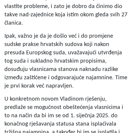
vlastite probleme, i zato je dobro da činimo dio
takve nad-zajednice koja istim okom gleda svih 27
članica.
Ipak, važno je da je došlo već i do promjene
sudske prakse hrvatskih sudova koji nakon
presuda Europskog suda, uvažavajući utvrđenja
tog suda i sukladno hrvatskim propisima,
dosuđuju vlasnicama stanova naknadu razlike
između zaštićene i odgovarajuće najamnine. Time
je prvi korak već napravljen.
U konkretnom novom Vladinom rješenju,
predlaže se mogućnost obeštećenja vlasnicima i
to na način da bi im se od 1. siječnja 2025. do
konačnog rješavanja statusa stana isplaćivala
tržišna najamnina, a također bi im se isplatila i