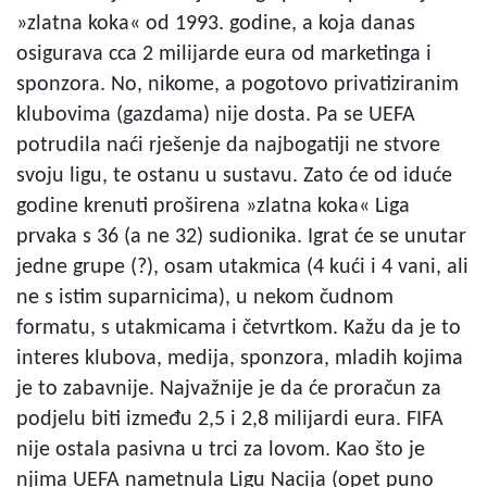
»zlatna koka« od 1993. godine, a koja danas
osigurava cca 2 milijarde eura od marketinga i
sponzora. No, nikome, a pogotovo privatiziranim
klubovima (gazdama) nije dosta. Pa se UEFA
potrudila naći rješenje da najbogatiji ne stvore
svoju ligu, te ostanu u sustavu. Zato će od iduće
godine krenuti proširena »zlatna koka« Liga
prvaka s 36 (a ne 32) sudionika. Igrat će se unutar
jedne grupe (?), osam utakmica (4 kući i 4 vani, ali
ne s istim suparnicima), u nekom čudnom
formatu, s utakmicama i četvrtkom. Kažu da je to
interes klubova, medija, sponzora, mladih kojima
je to zabavnije. Najvažnije je da će proračun za
podjelu biti između 2,5 i 2,8 milijardi eura. FIFA
nije ostala pasivna u trci za lovom. Kao što je
njima UEFA nametnula Ligu Nacija (opet puno