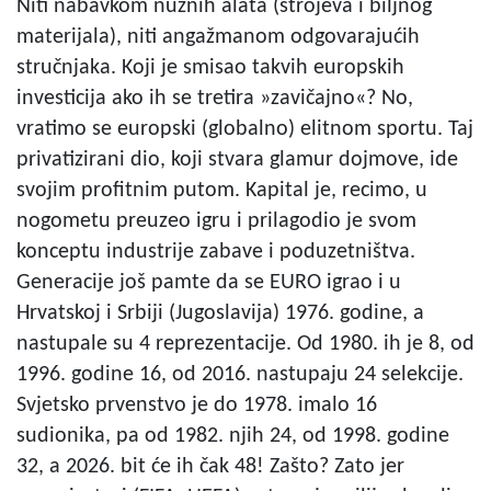
Niti nabavkom nužnih alata (strojeva i biljnog
materijala), niti angažmanom odgovarajućih
stručnjaka. Koji je smisao takvih europskih
investicija ako ih se tretira »zavičajno«? No,
vratimo se europski (globalno) elitnom sportu. Taj
privatizirani dio, koji stvara glamur dojmove, ide
svojim profitnim putom. Kapital je, recimo, u
nogometu preuzeo igru i prilagodio je svom
konceptu industrije zabave i poduzetništva.
Generacije još pamte da se EURO igrao i u
Hrvatskoj i Srbiji (Jugoslavija) 1976. godine, a
nastupale su 4 reprezentacije. Od 1980. ih je 8, od
1996. godine 16, od 2016. nastupaju 24 selekcije.
Svjetsko prvenstvo je do 1978. imalo 16
sudionika, pa od 1982. njih 24, od 1998. godine
32, a 2026. bit će ih čak 48! Zašto? Zato jer