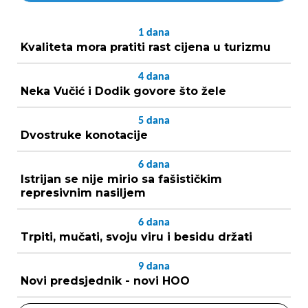
1
dana
Kvaliteta mora pratiti rast cijena u turizmu
4
dana
Neka Vučić i Dodik govore što žele
5
dana
Dvostruke konotacije
6
dana
Istrijan se nije mirio sa fašističkim
represivnim nasiljem
6
dana
Trpiti, mučati, svoju viru i besidu držati
9
dana
Novi predsjednik - novi HOO