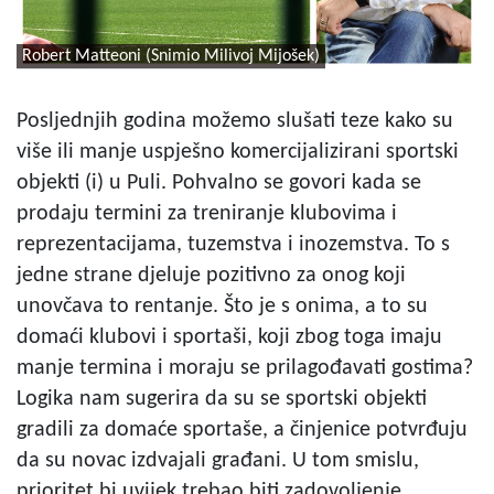
Robert Matteoni (Snimio Milivoj Mijošek)
Posljednjih godina možemo slušati teze kako su
više ili manje uspješno komercijalizirani sportski
objekti (i) u Puli. Pohvalno se govori kada se
prodaju termini za treniranje klubovima i
reprezentacijama, tuzemstva i inozemstva. To s
jedne strane djeluje pozitivno za onog koji
unovčava to rentanje. Što je s onima, a to su
domaći klubovi i sportaši, koji zbog toga imaju
manje termina i moraju se prilagođavati gostima?
Logika nam sugerira da su se sportski objekti
gradili za domaće sportaše, a činjenice potvrđuju
da su novac izdvajali građani. U tom smislu,
prioritet bi uvijek trebao biti zadovoljenje