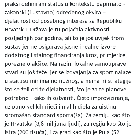
praksi definirani status u kontekstu papirnato -
zakonski (i ustavno) određenog okvira –
djelatnost od posebnog interesa za Republiku
Hrvatsku. Država je tu pojačala aktivnosti
posljednjih par godina, ali to je još uvijek trom
sustav jer ne osigurava jasne i realne izvore
dodatnog i stalnog financiranja kroz, primjerice,
porezne olakšice. Na razini lokalne samouprave
stvari su još teže, jer se izdvajanja za sport nalaze
u statusu minimalno nužnog, a nema ni strategije
što se želi od te djelatnosti, što je za te planove
potrebno i kako ih ostvariti. Čisto improviziranje,
uz puno velikih riječi i malih djela za uistinu
siromašan standard sporta(ša). Za zemlju kao što
je Hrvatska (3,8 milijuna ljudi), za regiju kao što je
Istra (200 tisuća), i za grad kao što je Pula (52