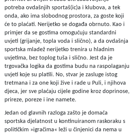
potreba ovdašnjih sportaš(ic)a i klubova, a tek
onda, ako ima slobodnog prostora, za goste koji
će to plaćati. Nerijetko se događa obrnuto. Kao i
primjer da se gostima omogućuju standardni
uvjeti (grijanje, topla voda i slično), a da ovdašnja
sportska mladež nerijetko trenira u hladnim
uvjetima, bez toplog tuša i slično. Jest da je
trgovačka logika da gostima budu na raspolaganju
uvjeti koje su platili. No, stvar je zasluge istog
tretmana i za one koji žive i rade u Puli, i njihova
djeca, jer sve plaćaju cijele godine kroz doprinose,
prireze, poreze i ine namete.
Jedan od glavnih razloga zašto je domaća
sportska djelatnost u kontinuiranom raskoraku s
političkim »igračima« leži u činjenici da nema u