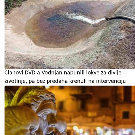
Članovi DVD-a Vodnjan napunili lokve za divlje
životinje, pa bez predaha krenuli na intervenciju