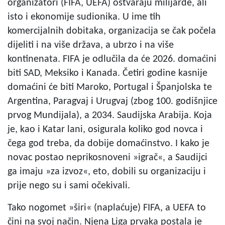
organizatori (FIFA, UEFA) ostvaraju milijarde, ali
isto i ekonomije sudionika. U ime tih
komercijalnih dobitaka, organizacija se čak počela
dijeliti i na više država, a ubrzo i na više
kontinenata. FIFA je odlučila da će 2026. domaćini
biti SAD, Meksiko i Kanada. Četiri godine kasnije
domaćini će biti Maroko, Portugal i Španjolska te
Argentina, Paragvaj i Urugvaj (zbog 100. godišnjice
prvog Mundijala), a 2034. Saudijska Arabija. Koja
je, kao i Katar lani, osigurala koliko god novca i
čega god treba, da dobije domaćinstvo. I kako je
novac postao neprikosnoveni »igrač«, a Saudijci
ga imaju »za izvoz«, eto, dobili su organizaciju i
prije nego su i sami očekivali.
Tako nogomet »širi« (naplaćuje) FIFA, a UEFA to
čini na svoj način. Njena Liga prvaka postala je