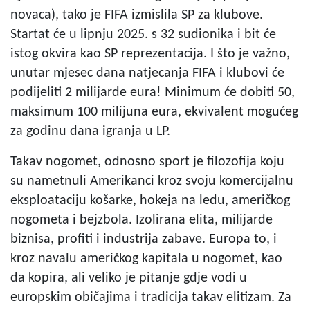
novaca), tako je FIFA izmislila SP za klubove.
Startat će u lipnju 2025. s 32 sudionika i bit će
istog okvira kao SP reprezentacija. I što je važno,
unutar mjesec dana natjecanja FIFA i klubovi će
podijeliti 2 milijarde eura! Minimum će dobiti 50,
maksimum 100 milijuna eura, ekvivalent mogućeg
za godinu dana igranja u LP.
Takav nogomet, odnosno sport je filozofija koju
su nametnuli Amerikanci kroz svoju komercijalnu
eksploataciju košarke, hokeja na ledu, američkog
nogometa i bejzbola. Izolirana elita, milijarde
biznisa, profiti i industrija zabave. Europa to, i
kroz navalu američkog kapitala u nogomet, kao
da kopira, ali veliko je pitanje gdje vodi u
europskim običajima i tradicija takav elitizam. Za