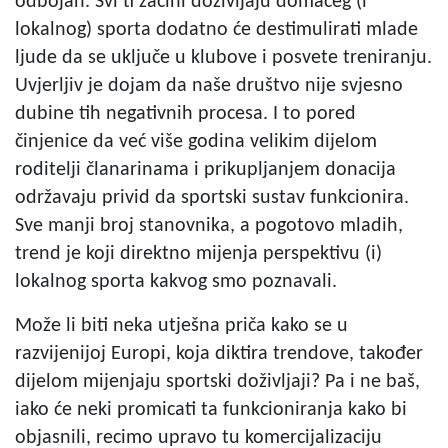
odbojan. Svi ti začini doživljaju domaćeg (i
lokalnog) sporta dodatno će destimulirati mlade
ljude da se uključe u klubove i posvete treniranju.
Uvjerljiv je dojam da naše društvo nije svjesno
dubine tih negativnih procesa. I to pored
činjenice da već više godina velikim dijelom
roditelji članarinama i prikupljanjem donacija
održavaju privid da sportski sustav funkcionira.
Sve manji broj stanovnika, a pogotovo mladih,
trend je koji direktno mijenja perspektivu (i)
lokalnog sporta kakvog smo poznavali.
Može li biti neka utješna priča kako se u
razvijenijoj Europi, koja diktira trendove, također
dijelom mijenjaju sportski doživljaji? Pa i ne baš,
iako će neki promicati ta funkcioniranja kako bi
objasnili, recimo upravo tu komercijalizaciju