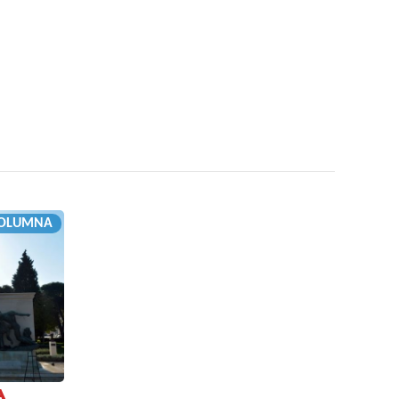
OLUMNA
A