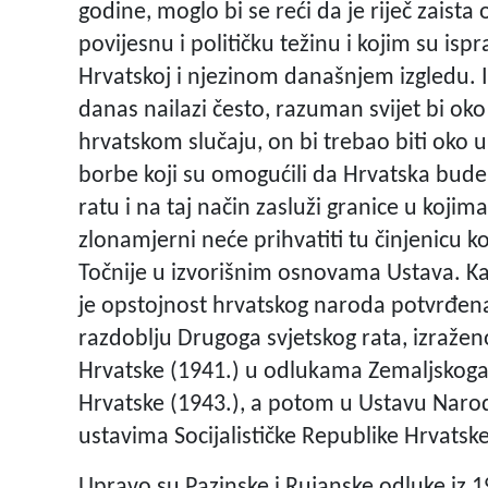
godine, moglo bi se reći da je riječ zais
povijesnu i političku težinu i kojim su isp
Hrvatskoj i njezinom današnjem izgledu. I
danas nailazi često, razuman svijet bi ok
hrvatskom slučaju, on bi trebao biti oko 
borbe koji su omogućili da Hrvatska bude
ratu i na taj način zasluži granice u koj
zlonamjerni neće prihvatiti tu činjenicu 
Točnije u izvorišnim osnovama Ustava. Kada
je opstojnost hrvatskog naroda potvrđena
razdoblju Drugoga svjetskog rata, izraže
Hrvatske (1941.) u odlukama Zemaljskoga 
Hrvatske (1943.), a potom u Ustavu Narod
ustavima Socijalističke Republike Hrvatske
Upravo su Pazinske i Rujanske odluke iz 1