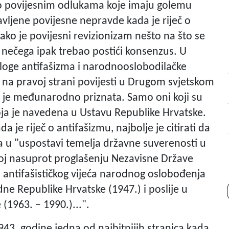
ta o povijesnim odlukama koje imaju golemu
ravljene povijesne nepravde kada je riječ o
ako je povijesni revizionizam nešto na što se
o nečega ipak trebao postići konsenzus. U
uloge antifašizma i narodnooslobodilačke
 na pravoj strani povijesti u Drugom svjetskom
ima je međunarodno priznata. Samo oni koji su
koja je navedena u Ustavu Republike Hrvatske.
 je riječ o antifašizmu, najbolje je citirati da
 u "uspostavi temelja državne suverenosti u
noj nasuprot proglašenju Nezavisne Države
antifašističkog vijeća narodnog oslobođenja
ne Republike Hrvatske (1947.) i poslije u
 (1963. – 1990.)...".
943. godine jedna od najbitnijih stranica kada