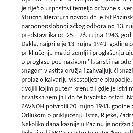
je riječ o uspostavi temelja državne suve
Stručna literatura navodi da je bit Pazin
narodnooslobodilačkog odbora od 13. ruj
predstavnika od 25. i 26. rujna 1943. go
Dakle, najprije je 13. rujna 1943. godine 
priključenju matici zemlji i proglašenju u
o proglasu pod nazivom "Istarski narode"
snagom vlastita oružja i zahvaljujući snazi
prolazio kalvariju višestoljetne okupacije.
dvojili kojim putem krenuti i gdje je Istri m
hrvatska zemlja i da će hrvatska ostati. N
ZAVNOH potvrdili 20. rujna 1943. godine
Odlukom o priključenju Istre, Rijeke, Zadr
Nekoliko dana kasnije u Pazinu je održan