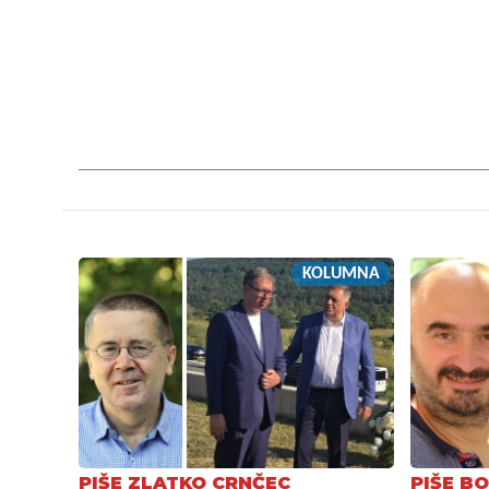
KOLUMNA
PIŠE ZLATKO CRNČEC
PIŠE BO