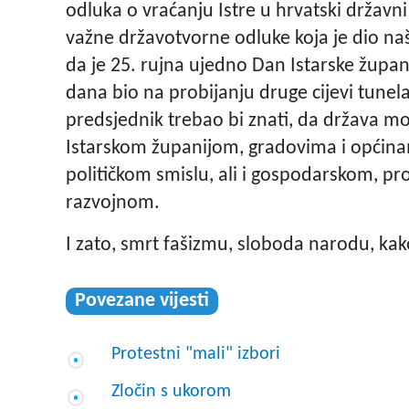
odluka o vraćanju Istre u hrvatski državni k
važne državotvorne odluke koja je dio naše
da je 25. rujna ujedno Dan Istarske župani
dana bio na probijanju druge cijevi tunela U
predsjednik trebao bi znati, da država mor
Istarskom županijom, gradovima i općinama
političkom smislu, ali i gospodarskom, p
razvojnom.
I zato, smrt fašizmu, sloboda narodu, kak
Povezane vijesti
Protestni "mali" izbori
Zločin s ukorom