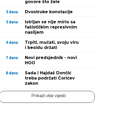
govore što žele
Dvostruke konotacije
3
dana
Istrijan se nije mirio sa
3
dana
fašističkim represivnim
nasiljem
Trpiti, mučati, svoju viru
4
dana
i besidu držati
Novi predsjednik - novi
7
dana
HOO
Sada i Hajdaš Dončić
8
dana
treba podržati Ćorićev
zakon
Prikaži više vijesti