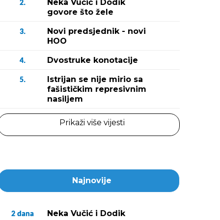
Neka Vučić i Dodik
2.
govore što žele
Novi predsjednik - novi
3.
HOO
Dvostruke konotacije
4.
Istrijan se nije mirio sa
5.
fašističkim represivnim
nasiljem
Prikaži više vijesti
Najnovije
Neka Vučić i Dodik
2
dana