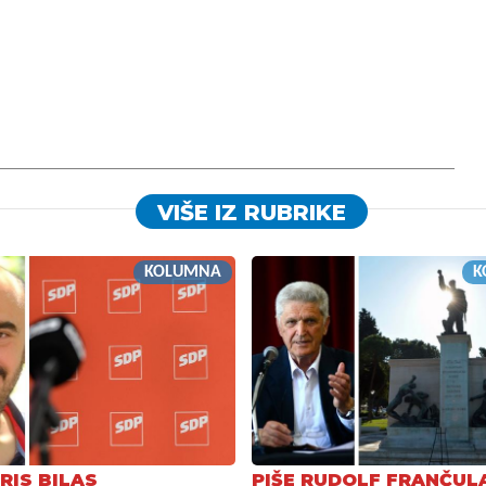
VIŠE IZ RUBRIKE
KOLUMNA
K
RIS BILAS
PIŠE RUDOLF FRANČUL