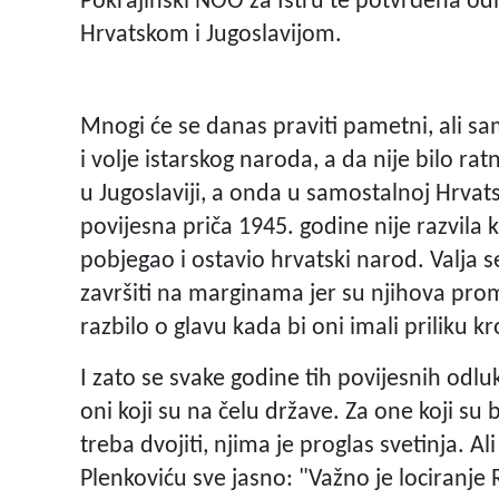
Pokrajinski NOO za Istru te potvrđena odlu
Hrvatskom i Jugoslavijom.
Mnogi će se danas praviti pametni, ali sa
i volje istarskog naroda, a da nije bilo rat
u Jugoslaviji, a onda u samostalnoj Hrvatsko
povijesna priča 1945. godine nije razvila k
pobjegao i ostavio hrvatski narod. Valja 
završiti na marginama jer su njihova promi
razbilo o glavu kada bi oni imali priliku kro
I zato se svake godine tih povijesnih odluka
oni koji su na čelu države. Za one koji su bi
treba dvojiti, njima je proglas svetinja. Ali
Plenkoviću sve jasno: "Važno je lociranje