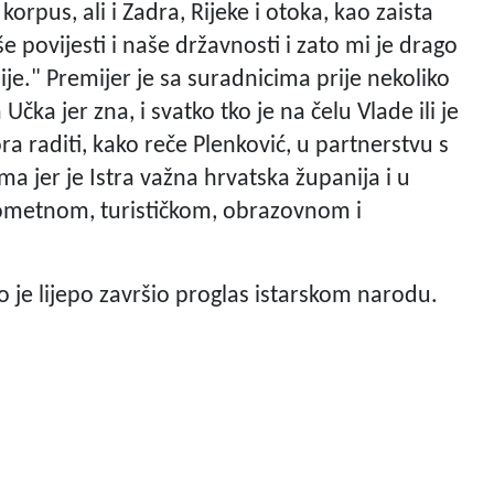
orpus, ali i Zadra, Rijeke i otoka, kao zaista
 povijesti i naše državnosti i zato mi je drago
je." Premijer je sa suradnicima prije nekoliko
čka jer zna, i svatko tko je na čelu Vlade ili je
a raditi, kako reče Plenković, u partnerstvu s
 jer je Istra važna hrvatska županija i u
rometnom, turističkom, obrazovnom i
o je lijepo završio proglas istarskom narodu.