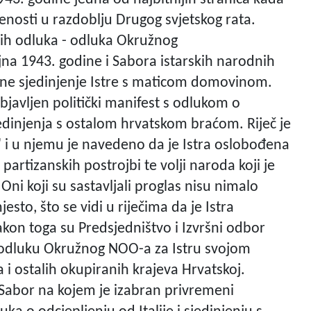
renosti u razdoblju Drugog svjetskog rata.
skih odluka - odluka Okružnog
na 1943. godine i Sabora istarskih narodnih
dine sjedinjenje Istre s maticom domovinom.
objavljen politički manifest s odlukom o
jedinjenja s ostalom hrvatskom braćom. Riječ je
 i u njemu je navedeno da je Istra oslobođena
 partizanskih postrojbi te volji naroda koji je
 Oni koji su sastavljali proglas nisu nimalo
jesto, što se vidi u riječima da je Istra
akon toga su Predsjedništvo i Izvršni odbor
 odluku Okružnog NOO-a za Istru svojom
a i ostalih okupiranih krajeva Hrvatskoj.
 Sabor na kojem je izabran privremeni