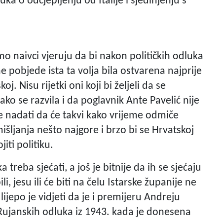
ka o odcjepljenju od Italije i sjedinjenju s
mo naivci vjeruju da bi nakon političkih odluka
ne pobjede ista ta volja bila ostvarena najprije
j. Nisu rijetki oni koji bi željeli da se
ako se razvila i da poglavnik Ante Pavelić nije
se nadati da će takvi kako vrijeme odmiče
šljanja nešto najgore i brzo bi se Hrvatskoj
jiti politiku.
 treba sjećati, a još je bitnije da ih se sjećaju
li, jesu ili će biti na čelu Istarske županije ne
 lijepo je vidjeti da je i premijeru Andreju
 Rujanskih odluka iz 1943. kada je donesena