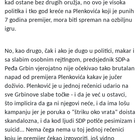
kad ostane bez drugih oružja, no ovo je visoka
politika i tko god kreće na Plenkovića koji je punih
7 godina premijer, mora biti spreman na ozbiljnu
igru.
No, kao drugo, čak i ako je dugo u politici, makar i
sa slabim osobnim rejtingom, predsjednik SDP-a
Peđa Grbin vjerojatno nije očekivao tako brutalan
napad od premijera Plenkovića kakav je jučer
doživio. Plenković je u jednoj rečenici udario na
sve Grbinove slabe točke - i da je već u ostavci,
što implicira da ga ni njegovi neće, i da ima lošu
kampanju jer je poruka o "štriku oko vrata" doista
skandalozna, i da kod ljudi SDP potiče pesimizam i
suicid... Nema čega nema u toj jednoj rečenici
koju je premijer čekao izgovoriti, još vidno