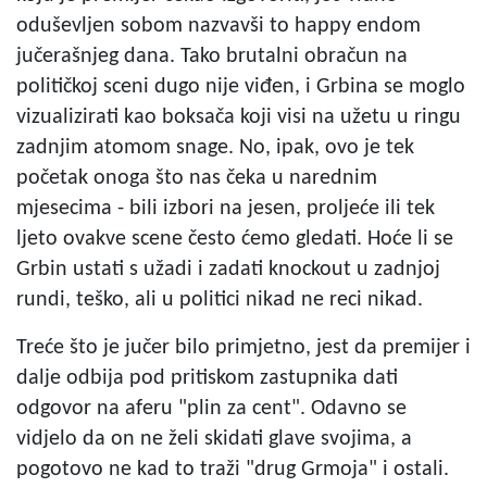
oduševljen sobom nazvavši to happy endom
jučerašnjeg dana. Tako brutalni obračun na
političkoj sceni dugo nije viđen, i Grbina se moglo
vizualizirati kao boksača koji visi na užetu u ringu
zadnjim atomom snage. No, ipak, ovo je tek
početak onoga što nas čeka u narednim
mjesecima - bili izbori na jesen, proljeće ili tek
ljeto ovakve scene često ćemo gledati. Hoće li se
Grbin ustati s užadi i zadati knockout u zadnjoj
rundi, teško, ali u politici nikad ne reci nikad.
Treće što je jučer bilo primjetno, jest da premijer i
dalje odbija pod pritiskom zastupnika dati
odgovor na aferu "plin za cent". Odavno se
vidjelo da on ne želi skidati glave svojima, a
pogotovo ne kad to traži "drug Grmoja" i ostali.