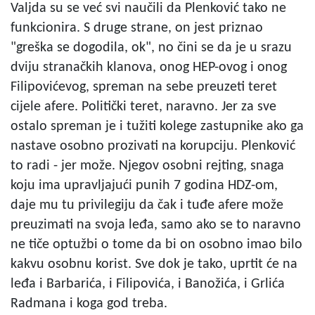
Valjda su se već svi naučili da Plenković tako ne
funkcionira. S druge strane, on jest priznao
"greška se dogodila, ok", no čini se da je u srazu
dviju stranačkih klanova, onog HEP-ovog i onog
Filipovićevog, spreman na sebe preuzeti teret
cijele afere. Politički teret, naravno. Jer za sve
ostalo spreman je i tužiti kolege zastupnike ako ga
nastave osobno prozivati na korupciju. Plenković
to radi - jer može. Njegov osobni rejting, snaga
koju ima upravljajući punih 7 godina HDZ-om,
daje mu tu privilegiju da čak i tuđe afere može
preuzimati na svoja leđa, samo ako se to naravno
ne tiče optužbi o tome da bi on osobno imao bilo
kakvu osobnu korist. Sve dok je tako, uprtit će na
leđa i Barbarića, i Filipovića, i Banožića, i Grlića
Radmana i koga god treba.