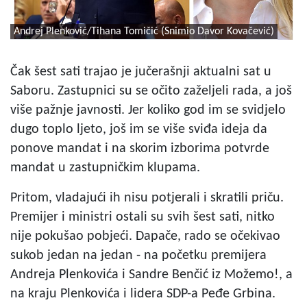
Andrej Plenković/Tihana Tomičić (Snimio Davor Kovačević)
Čak šest sati trajao je jučerašnji aktualni sat u
Saboru. Zastupnici su se očito zaželjeli rada, a još
više pažnje javnosti. Jer koliko god im se svidjelo
dugo toplo ljeto, još im se više sviđa ideja da
ponove mandat i na skorim izborima potvrde
mandat u zastupničkim klupama.
Pritom, vladajući ih nisu potjerali i skratili priču.
Premijer i ministri ostali su svih šest sati, nitko
nije pokušao pobjeći. Dapače, rado se očekivao
sukob jedan na jedan - na početku premijera
Andreja Plenkovića i Sandre Benčić iz Možemo!, a
na kraju Plenkovića i lidera SDP-a Peđe Grbina.