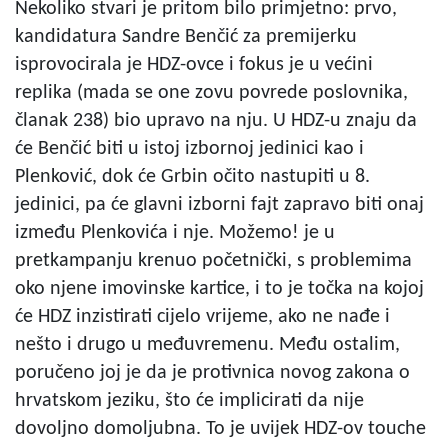
Nekoliko stvari je pritom bilo primjetno: prvo,
kandidatura Sandre Benčić za premijerku
isprovocirala je HDZ-ovce i fokus je u većini
replika (mada se one zovu povrede poslovnika,
članak 238) bio upravo na nju. U HDZ-u znaju da
će Benčić biti u istoj izbornoj jedinici kao i
Plenković, dok će Grbin očito nastupiti u 8.
jedinici, pa će glavni izborni fajt zapravo biti onaj
između Plenkovića i nje. Možemo! je u
pretkampanju krenuo početnički, s problemima
oko njene imovinske kartice, i to je točka na kojoj
će HDZ inzistirati cijelo vrijeme, ako ne nađe i
nešto i drugo u međuvremenu. Među ostalim,
poručeno joj je da je protivnica novog zakona o
hrvatskom jeziku, što će implicirati da nije
dovoljno domoljubna. To je uvijek HDZ-ov touche