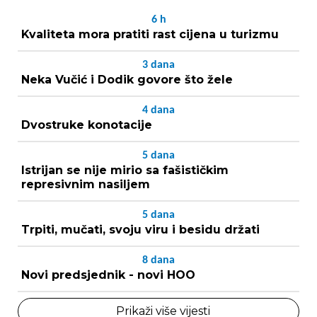
6
h
Kvaliteta mora pratiti rast cijena u turizmu
3
dana
Neka Vučić i Dodik govore što žele
4
dana
Dvostruke konotacije
5
dana
Istrijan se nije mirio sa fašističkim
represivnim nasiljem
5
dana
Trpiti, mučati, svoju viru i besidu držati
8
dana
Novi predsjednik - novi HOO
Prikaži više vijesti