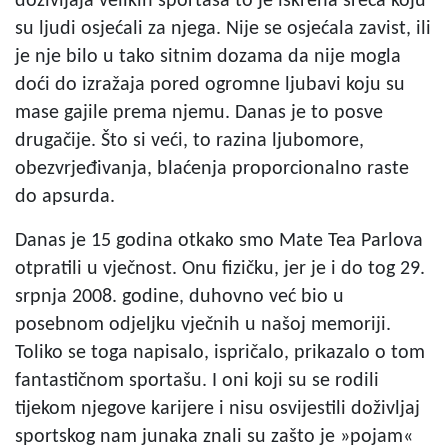
doživljaja velikih sportaša to je iskrena sreća koju
su ljudi osjećali za njega. Nije se osjećala zavist, ili
je nje bilo u tako sitnim dozama da nije mogla
doći do izražaja pored ogromne ljubavi koju su
mase gajile prema njemu. Danas je to posve
drugačije. Što si veći, to razina ljubomore,
obezvrjeđivanja, blaćenja proporcionalno raste
do apsurda.
Danas je 15 godina otkako smo Mate Tea Parlova
otpratili u vječnost. Onu fizičku, jer je i do tog 29.
srpnja 2008. godine, duhovno već bio u
posebnom odjeljku vječnih u našoj memoriji.
Toliko se toga napisalo, ispričalo, prikazalo o tom
fantastičnom sportašu. I oni koji su se rodili
tijekom njegove karijere i nisu osvijestili doživljaj
sportskog nam junaka znali su zašto je »pojam«