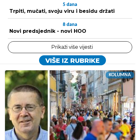
5
dana
Trpiti, mučati, svoju viru i besidu držati
8
dana
Novi predsjednik - novi HOO
Prikaži više vijesti
VIŠE IZ RUBRIKE
KOLUMNA