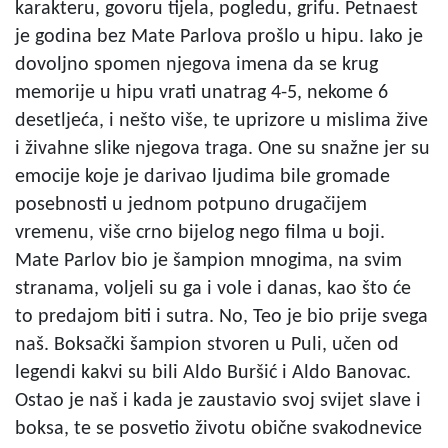
karakteru, govoru tijela, pogledu, grifu. Petnaest
je godina bez Mate Parlova prošlo u hipu. Iako je
dovoljno spomen njegova imena da se krug
memorije u hipu vrati unatrag 4-5, nekome 6
desetljeća, i nešto više, te uprizore u mislima žive
i živahne slike njegova traga. One su snažne jer su
emocije koje je darivao ljudima bile gromade
posebnosti u jednom potpuno drugačijem
vremenu, više crno bijelog nego filma u boji.
Mate Parlov bio je šampion mnogima, na svim
stranama, voljeli su ga i vole i danas, kao što će
to predajom biti i sutra. No, Teo je bio prije svega
naš. Boksački šampion stvoren u Puli, učen od
legendi kakvi su bili Aldo Buršić i Aldo Banovac.
Ostao je naš i kada je zaustavio svoj svijet slave i
boksa, te se posvetio životu obične svakodnevice