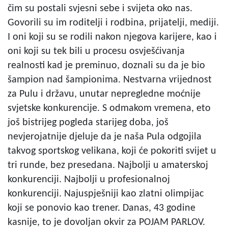
čim su postali svjesni sebe i svijeta oko nas.
Govorili su im roditelji i rodbina, prijatelji, mediji.
I oni koji su se rodili nakon njegova karijere, kao i
oni koji su tek bili u procesu osvješćivanja
realnosti kad je preminuo, doznali su da je bio
šampion nad šampionima. Nestvarna vrijednost
za Pulu i državu, unutar nepregledne moćnije
svjetske konkurencije. S odmakom vremena, eto
još bistrijeg pogleda starijeg doba, još
nevjerojatnije djeluje da je naša Pula odgojila
takvog sportskog velikana, koji će pokoriti svijet u
tri runde, bez presedana. Najbolji u amaterskoj
konkurenciji. Najbolji u profesionalnoj
konkurenciji. Najuspješniji kao zlatni olimpijac
koji se ponovio kao trener. Danas, 43 godine
kasnije, to je dovoljan okvir za POJAM PARLOV.