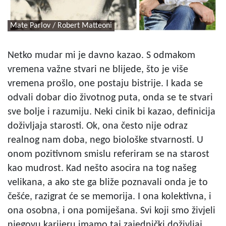
Mate Parlov / Robert Matteoni
Netko mudar mi je davno kazao. S odmakom
vremena važne stvari ne blijede, što je više
vremena prošlo, one postaju bistrije. I kada se
odvali dobar dio životnog puta, onda se te stvari
sve bolje i razumiju. Neki cinik bi kazao, definicija
doživljaja starosti. Ok, ona često nije odraz
realnog nam doba, nego biološke stvarnosti. U
onom pozitivnom smislu referiram se na starost
kao mudrost. Kad nešto asocira na tog našeg
velikana, a ako ste ga bliže poznavali onda je to
češće, razigrat će se memorija. I ona kolektivna, i
ona osobna, i ona pomiješana. Svi koji smo živjeli
njegovu karijeru imamo taj zajednički doživljaj.