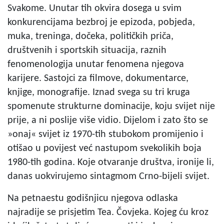
Svakome. Unutar tih okvira dosega u svim
konkurencijama bezbroj je epizoda, pobjeda,
muka, treninga, dočeka, političkih priča,
društvenih i sportskih situacija, raznih
fenomenologija unutar fenomena njegova
karijere. Sastojci za filmove, dokumentarce,
knjige, monografije. Iznad svega su tri kruga
spomenute strukturne dominacije, koju svijet nije
prije, a ni poslije više vidio. Dijelom i zato što se
»onaj« svijet iz 1970-tih stubokom promijenio i
otišao u povijest već nastupom svekolikih boja
1980-tih godina. Koje otvaranje društva, ironije li,
danas uokvirujemo sintagmom Crno-bijeli svijet.
Na petnaestu godišnjicu njegova odlaska
najradije se prisjetim Tea. Čovjeka. Kojeg ću kroz