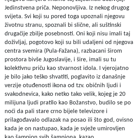
Jedinstvena priča. Neponovljiva. Iz nekog drugog
svijeta. Svi koji su pored toga upoznali njegovu
životnu stranu, spoznali bi slične, ali suštinski
drugačije zbilje posebnosti. Oni koji nisu imali taj
doživljaj, pogotovo koji su bili udaljeni od njegova
centra svemira (Pula-Fažana), razbacani širom
prostora bivše Jugoslavije, i šire, imali su tu
kolektivnu priču kao stvarnost idola. I vjerojatno
je bilo jako teško shvatiti, poglavito iz današnje
verzije otuđenosti ikona od tzv. običnih ljudi i
svakodnevica, kako netko tako velik, kojeg je 20
milijuna ljudi pratilo kao Božanstvo, budilo se po
noći da pali stare crno bijele televizore i
prilagođavalo odlazak na posao ili što god, ovisno
kada je on nastupao, kada je svježe umirovljen
kao šampion svih šampiona, kazao…