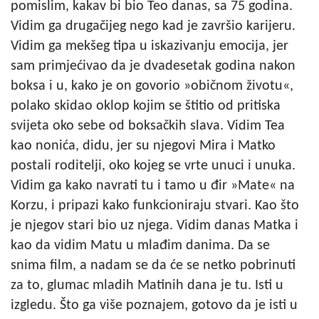
pomislim, kakav bi bio Teo danas, sa 75 godina.
Vidim ga drugačijeg nego kad je završio karijeru.
Vidim ga mekšeg tipa u iskazivanju emocija, jer
sam primjećivao da je dvadesetak godina nakon
boksa i u, kako je on govorio »običnom životu«,
polako skidao oklop kojim se štitio od pritiska
svijeta oko sebe od boksačkih slava. Vidim Tea
kao nonića, didu, jer su njegovi Mira i Matko
postali roditelji, oko kojeg se vrte unuci i unuka.
Vidim ga kako navrati tu i tamo u đir »Mate« na
Korzu, i pripazi kako funkcioniraju stvari. Kao što
je njegov stari bio uz njega. Vidim danas Matka i
kao da vidim Matu u mlađim danima. Da se
snima film, a nadam se da će se netko pobrinuti
za to, glumac mladih Matinih dana je tu. Isti u
izgledu. Što ga više poznajem, gotovo da je isti u