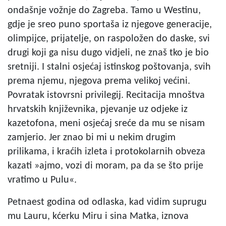
ondašnje vožnje do Zagreba. Tamo u Westinu,
gdje je sreo puno sportaša iz njegove generacije,
olimpijce, prijatelje, on raspoložen do daske, svi
drugi koji ga nisu dugo vidjeli, ne znaš tko je bio
sretniji. I stalni osjećaj istinskog poštovanja, svih
prema njemu, njegova prema velikoj većini.
Povratak istovrsni privilegij. Recitacija mnoštva
hrvatskih književnika, pjevanje uz odjeke iz
kazetofona, meni osjećaj sreće da mu se nisam
zamjerio. Jer znao bi mi u nekim drugim
prilikama, i kraćih izleta i protokolarnih obveza
kazati »ajmo, vozi di moram, pa da se što prije
vratimo u Pulu«.
Petnaest godina od odlaska, kad vidim suprugu
mu Lauru, kćerku Miru i sina Matka, iznova