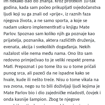
im nekako dao do znanja. Kroz proteklih 10-tak
godina, kada sam počeo prikupljati svjedočanstva
ljudi koji su ga znali od »prije«, iz raznih faza
njegova života, a ne samo sporta, a koje se
nadam uskoro implementirati u knjigu Mate
Parlov. Spoznao sam koliko njih ga poznaje kao
prijatelja, poznanika, aktera različitih druženja,
evenata, akcija i svekolikih događanja. Nekih
nažalost više nema među nama. Ono što sam
redovno primjećivao to je veliki respekt prema
Mati. Prepoznat i po tome što su o tome pričali
punog srca, ali pazeći da ne ispadne kako se
hvale, kude ili nešto treće. Nisu o tome vikala na
sva zvona, nego su to bili doživljaji ljudi kojima je
Mate Parlov bio i dio zajedničke mladosti, čovjek i
onda kasnije šampion. Zbog te njegove