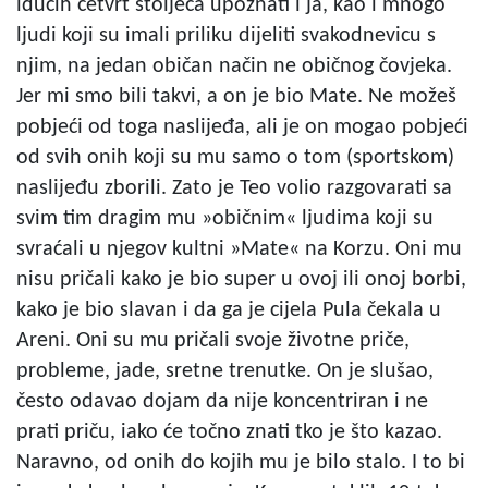
idućih četvrt stoljeća upoznati i ja, kao i mnogo
ljudi koji su imali priliku dijeliti svakodnevicu s
njim, na jedan običan način ne običnog čovjeka.
Jer mi smo bili takvi, a on je bio Mate. Ne možeš
pobjeći od toga naslijeđa, ali je on mogao pobjeći
od svih onih koji su mu samo o tom (sportskom)
naslijeđu zborili. Zato je Teo volio razgovarati sa
svim tim dragim mu »običnim« ljudima koji su
svraćali u njegov kultni »Mate« na Korzu. Oni mu
nisu pričali kako je bio super u ovoj ili onoj borbi,
kako je bio slavan i da ga je cijela Pula čekala u
Areni. Oni su mu pričali svoje životne priče,
probleme, jade, sretne trenutke. On je slušao,
često odavao dojam da nije koncentriran i ne
prati priču, iako će točno znati tko je što kazao.
Naravno, od onih do kojih mu je bilo stalo. I to bi