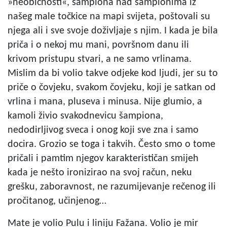
»neobičnosti«, šampiona nad šampionima iz
našeg male točkice na mapi svijeta, poštovali su
njega ali i sve svoje doživljaje s njim. I kada je bila
priča i o nekoj mu mani, površnom danu ili
krivom pristupu stvari, a ne samo vrlinama.
Mislim da bi volio takve odjeke kod ljudi, jer su to
priče o čovjeku, svakom čovjeku, koji je satkan od
vrlina i mana, pluseva i minusa. Nije glumio, a
kamoli živio svakodnevicu šampiona,
nedodirljivog sveca i onog koji sve zna i samo
docira. Grozio se toga i takvih. Često smo o tome
pričali i pamtim njegov karakterističan smijeh
kada je nešto ironizirao na svoj račun, neku
grešku, zaboravnost, ne razumijevanje rečenog ili
pročitanog, učinjenog…
Mate je volio Pulu i liniju Fažana. Volio je mir