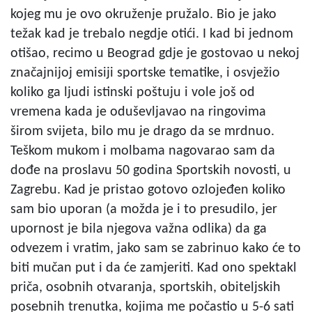
kojeg mu je ovo okruženje pružalo. Bio je jako
težak kad je trebalo negdje otići. I kad bi jednom
otišao, recimo u Beograd gdje je gostovao u nekoj
značajnijoj emisiji sportske tematike, i osvježio
koliko ga ljudi istinski poštuju i vole još od
vremena kada je oduševljavao na ringovima
širom svijeta, bilo mu je drago da se mrdnuo.
Teškom mukom i molbama nagovarao sam da
dođe na proslavu 50 godina Sportskih novosti, u
Zagrebu. Kad je pristao gotovo ozlojeđen koliko
sam bio uporan (a možda je i to presudilo, jer
upornost je bila njegova važna odlika) da ga
odvezem i vratim, jako sam se zabrinuo kako će to
biti mučan put i da će zamjeriti. Kad ono spektakl
priča, osobnih otvaranja, sportskih, obiteljskih
posebnih trenutka, kojima me počastio u 5-6 sati