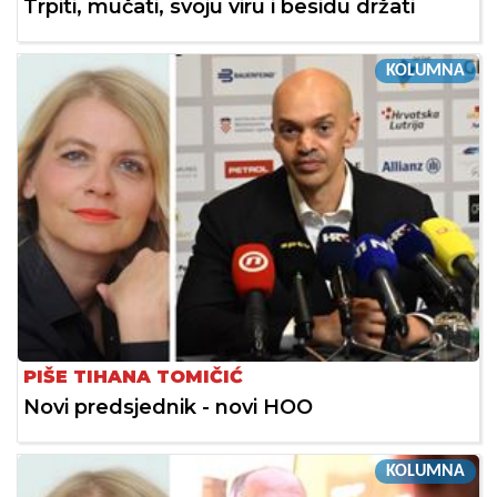
Trpiti, mučati, svoju viru i besidu držati
KOLUMNA
PIŠE TIHANA TOMIČIĆ
Novi predsjednik - novi HOO
KOLUMNA