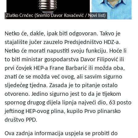
Zlatko Crnčec (Snimio Davor Kovačević / Novi list)
Netko će, dakle, ipak biti odgovoran. Takvo je
stajalište jučer zauzelo Predsjedništvo HDZ-a.
Netko će morati napustiti svoju funkciju. Hoće li
to biti ministar gospodarstva Davor Filipović ili
prvi čovjek HEP-a Frane Barbarić ili možda oba,
znati će se možda već ovog, ali sasvim sigurno
sljedećeg tjedna. Zasada je to pitanje ostalo
otvoreno. Jedino sigurno jest to da je tijekom
spornog drugog dijela lipnja najveći dio, 63 posto
jeftinog HEP-ovog plina, kupilo Prvo plinarsko
društvo PPD.
Ova zadnja informacija uspjela se probiti do