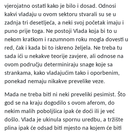
vjerojatno ostati kako je bilo i dosad. Odnosi
kakvi vladaju u ovom sektoru stvarali su se u
zadnja tri desetljeća, a neki svoj početak imaju i
puno prije toga. Ne postoji Vlada koja bi to u
nekom kratkom i razumnom roku mogla dovesti u
red, čak i kada bi to iskreno željela. Ne treba tu
sada ići u nekakve teorije zavjere, ali odnose na
ovom području determiniraju snage koje sa
strankama, kako vladajućim tako i oporbenim,
ponekad nemaju nikakve prevelike veze.
Mada ne treba biti ni neki preveliki pesimist. Što
god se na kraju dogodilo s ovom aferom, do
nekim malih poboljšica ipak će doći ili je već
došlo. Vlada je ukinula spornu uredbu, a tržište
plina ipak će odsad biti mjesto na kojem će biti