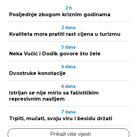
2
h
Posljednje zbogom kriznim godinama
2
dana
Kvaliteta mora pratiti rast cijena u turizmu
5
dana
Neka Vučić i Dodik govore što žele
6
dana
Dvostruke konotacije
6
dana
Istrijan se nije mirio sa fašističkim
represivnim nasiljem
7
dana
Trpiti, mučati, svoju viru i besidu držati
Prikaži više vijesti