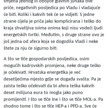
smjena jednog ili obojice glavnih junaka ove
priče, negativnih posljedica po Vladu i vladajuće
će biti. Koliki i kakvih tek će se vidjeti. S jedne
strane cijela je priča jako komplicirana i teško do
kraja shvatljiva svima onima koji nisu vodeći ljudi
energetskih tvrtki. Međutim, s druge strane ovo je
još jedna od afera koja se dogodila Vladi i neke
štete za nju će sigurno biti.
A što se tiče gospodarskih posljedica, osim
mogućih kadrovskih promjena, neke druge teško
je očekivati. Hrvatska energetika je već
desetljećima mjesto gdje se događa svašta. Pa je
zaista teško očekivati da bi afera teška kakvih
deset milijuna eura to mogla jako puno
promijeniti. I što se tiče Ine i što se tiče MOL-a. Pa
shodno tome i što se tiče HEP-a i PPD-a. Sve će