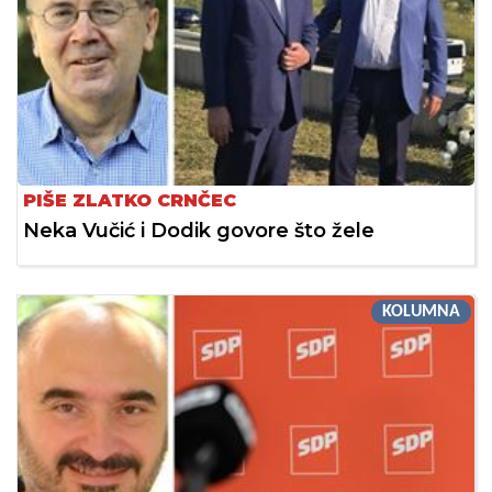
PIŠE ZLATKO CRNČEC
Neka Vučić i Dodik govore što žele
KOLUMNA