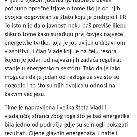
vrijeme tijekom jučerašnje rasprave davali
potpuno oprečne izjave o tome tko je od njih
dvojice odgovoran za štetu koju je pretrpio HEP.
To isto nije dalo javnosti neku baš previše lijepu
sliku o tome kako surađuju prvi čovjek najveće
energetske tvrtke, koja je još uvijek u državnom
vlasništvu, i član Vlade koji je na čelu resora
kojem je jedan od najvažnijih zadaća regulirati
stanje u energetskom sektoru. Tako da je lako
moguće i da je jedan od razloga za sve što se
dogodio i to što su njih dvojica u odnosima
kakvim već jesu.
Time je napravljena i velika šteta Vladi i
vladajućoj stranci zbog toga što je baš energetika
bila jedno od područja gdje su se mogli pokazati
rezultati. Cijene glavnih energenata, i nafte i