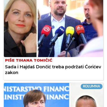
PIŠE TIHANA TOMIČIĆ
Sada i Hajdaš Dončić treba podržati Ćorićev
zakon
KOLUMNA