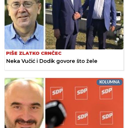
PIŠE ZLATKO CRNČEC
Neka Vučić i Dodik govore što žele
KOLUMNA