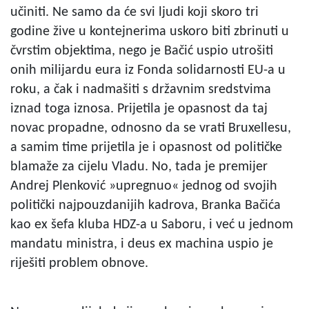
učiniti. Ne samo da će svi ljudi koji skoro tri
godine žive u kontejnerima uskoro biti zbrinuti u
čvrstim objektima, nego je Bačić uspio utrošiti
onih milijardu eura iz Fonda solidarnosti EU-a u
roku, a čak i nadmašiti s državnim sredstvima
iznad toga iznosa. Prijetila je opasnost da taj
novac propadne, odnosno da se vrati Bruxellesu,
a samim time prijetila je i opasnost od političke
blamaže za cijelu Vladu. No, tada je premijer
Andrej Plenković »upregnuo« jednog od svojih
politički najpouzdanijih kadrova, Branka Bačića
kao ex šefa kluba HDZ-a u Saboru, i već u jednom
mandatu ministra, i deus ex machina uspio je
riješiti problem obnove.