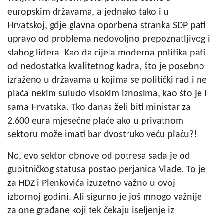
europskim državama, a jednako tako i u
Hrvatskoj, gdje glavna oporbena stranka SDP pati
upravo od problema nedovoljno prepoznatljivog i
slabog lidera. Kao da cijela moderna politika pati
od nedostatka kvalitetnog kadra, što je posebno
izraženo u državama u kojima se politički rad i ne
plaća nekim suludo visokim iznosima, kao što je i
sama Hrvatska. Tko danas želi biti ministar za
2.600 eura mjesečne plaće ako u privatnom
sektoru može imati bar dvostruko veću plaću?!
No, evo sektor obnove od potresa sada je od
gubitničkog statusa postao perjanica Vlade. To je
za HDZ i Plenkovića izuzetno važno u ovoj
izbornoj godini. Ali sigurno je još mnogo važnije
za one građane koji tek čekaju iseljenje iz