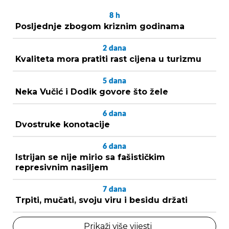
8
h
Posljednje zbogom kriznim godinama
2
dana
Kvaliteta mora pratiti rast cijena u turizmu
5
dana
Neka Vučić i Dodik govore što žele
6
dana
Dvostruke konotacije
6
dana
Istrijan se nije mirio sa fašističkim
represivnim nasiljem
7
dana
Trpiti, mučati, svoju viru i besidu držati
Prikaži više vijesti