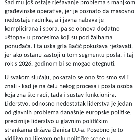
Sad mu još ostaje rješavanje problema s manjkom
građevinske operative, jer je poznato da masovno
nedostaje radnika, a i javna nabava je
komplicirana i spora, pa se obnova dodatno
»štopa« u procesima koji su pod žalbama
ponuđača. I ta uska grla Bačić pokušava rješavati,
jer ako ostanu zastoji u tom segmentu posla, i taj
rok s 2026. godinom bi se mogao otegnuti.
U svakom slučaju, pokazalo se ono što smo svi i
znali - kad je na čelu nekog procesa i posla osoba
koja zna što radi, tada i sustav funkcionira.
Liderstvo, odnosno nedostatak liderstva je jedan
od glavnih problema današnje europske politike,
preciznije liderstvo u glavnim političkim
strankama država članica EU-a. Posebno je to
vidljivo na lijevom polu političke scene u