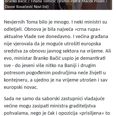
Branko Bačić / Tihana Tomičić (Snimili Patrik Macek Pixsell /
Davor Kovačević Novi list)
Nevjernih Toma bilo je mnogo. I neki ministri su
odletjeli. Obnova je bila najveća »crna rupa«
aktualne Vlade sve donedavno. I većina građana
nije vjerovala da je moguće utrošiti europska
sredstva za obnovu javnog sektora na vrijeme. Ali
evo, ministar Branko Bačić uspio je demantirati
sve - do jeseni više nitko na Baniji i drugim
potresom pogođenim područjima neće živjeti u
kontejneru, a ujedno je na vrijeme utrošen i sav
europski novac.
Sada ne samo da saborski zastupnici vladajuće
većine mogu zasipati ministra graditeljstva
pohvalama, nego je čak i opozicija »prisiljena« to