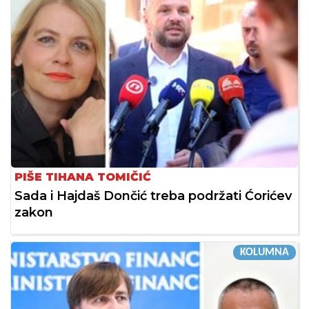
PIŠE TIHANA TOMIČIĆ
Sada i Hajdaš Dončić treba podržati Ćorićev
zakon
KOLUMNA