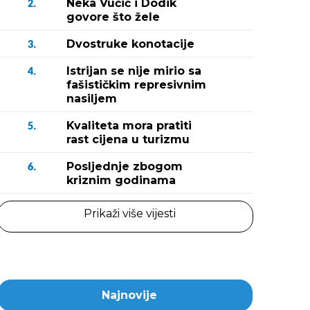
Neka Vučić i Dodik
2.
govore što žele
Dvostruke konotacije
3.
Istrijan se nije mirio sa
4.
fašističkim represivnim
nasiljem
Kvaliteta mora pratiti
5.
rast cijena u turizmu
Posljednje zbogom
6.
kriznim godinama
Prikaži više vijesti
Najnovije