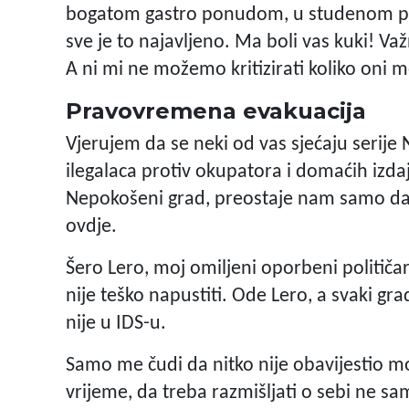
bogatom gastro ponudom, u studenom proš
sve je to najavljeno. Ma boli vas kuki! Važn
A ni mi ne možemo kritizirati koliko oni 
Pravovremena evakuacija
Vjerujem da se neki od vas sjećaju serije
ilegalaca protiv okupatora i domaćih izda
Nepokošeni grad, preostaje nam samo da n
ovdje.
Šero Lero, moj omiljeni oporbeni političar 
nije teško napustiti. Ode Lero, a svaki gr
nije u IDS-u.
Samo me čudi da nitko nije obavijestio m
vrijeme, da treba razmišljati o sebi ne samo