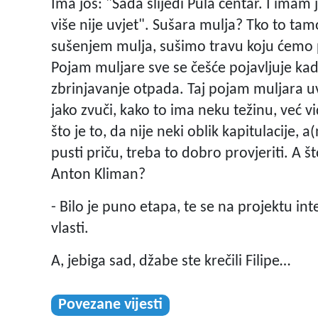
Ima još: "Sada slijedi Pula centar. I imam 
više nije uvjet". Sušara mulja? Tko to ta
sušenjem mulja, sušimo travu koju ćemo p
Pojam muljare sve se češće pojavljuje kada
zbrinjavanje otpada. Taj pojam muljara uv
jako zvuči, kako to ima neku težinu, već 
što je to, da nije neki oblik kapitulacije, a
pusti priču, treba to dobro provjeriti. A 
Anton Kliman?
- Bilo je puno etapa, te se na projektu int
vlasti.
A, jebiga sad, džabe ste krečili Filipe…
Povezane vijesti