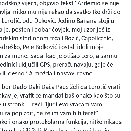
radskog vijeća, objavio tekst "Ardemio se nije
vlja, nitko mu nije rekao da svatko tko drži do
 Lerotić, ode Deković. Jedino Banana stoji u
 je, pošten i dobar čovjek, moj uzor još iz
radskim stadionom trčali Božić, Capolicchio,
reško, Pele Bolković i ostali idoli moje
 za mene. Sada, kad je otišao Lero, a sarmu
jedinici uključili GPS, preračunavaju, gdje će
vo ili desno? A možda i nastavi ravno…
bor Dado Daki Dača Paus želi da Lerotić vrati
kakav je, vratit će mandat baš onako kao što su
e u stranku i reći "ljudi evo vraćam vam
za popizdit, ne želim vam biti teret".
ako i onako protokolarna funkcija, nitko nikada