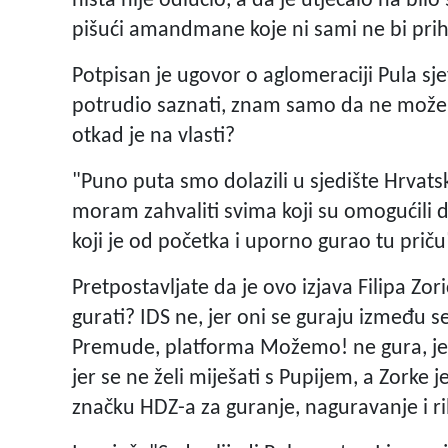
ništa nije odlučio, a da je utjecalo na bilo š
pišući amandmane koje ni sami ne bi prihv
Potpisan je ugovor o aglomeraciji Pula sje
potrudio saznati, znam samo da ne može bi
otkad je na vlasti?
"Puno puta smo dolazili u sjedište Hrvats
moram zahvaliti svima koji su omogućili 
koji je od početka i uporno gurao tu priču
Pretpostavljate da je ovo izjava Filipa Zo
gurati? IDS ne, jer oni se guraju između 
Premude, platforma Možemo! ne gura, jed
jer se ne želi miješati s Pupijem, a Zorke
značku HDZ-a za guranje, naguravanje i r