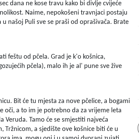
esec dana ne kose travu kako bi divlje cvijeće
znolikost. Naime, nepokošeni travnjaci postaju
 u našoj Puli sve se praši od oprašivača. Brate
i feštu od pčela. Grad je k'o košnica,
ozujećih pčela), malo ih je al' pune sve žive
icu. Bit će tu mjesta za nove pčelice, a bogami
ke oči, a to im je potrebno da za vrijeme leta
ela Veruda. Tamo će se smjestiti najveća
 Tržnicom, a sjedište ove košnice biti će u
ra ima, mogu oni i u samoj dvorani zujati,