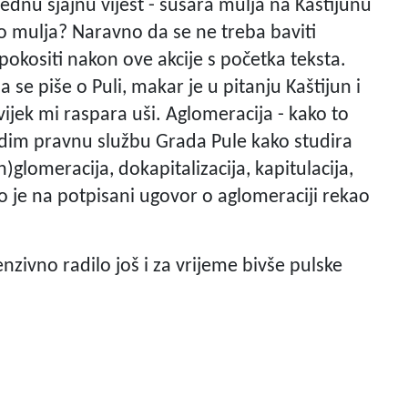
jednu sjajnu vijest - sušara mulja na Kaštijunu
mo mulja? Naravno da se ne treba baviti
okositi nakon ove akcije s početka teksta.
 se piše o Puli, makar je u pitanju Kaštijun i
ijek mi raspara uši. Aglomeracija - kako to
vidim pravnu službu Grada Pule kako studira
(n)glomeracija, dokapitalizacija, kapitulacija,
što je na potpisani ugovor o aglomeraciji rekao
enzivno radilo još i za vrijeme bivše pulske