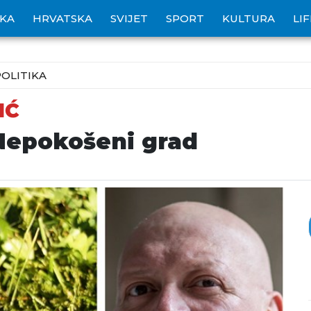
IKA
HRVATSKA
SVIJET
SPORT
KULTURA
LI
POLITIKA
IĆ
 Nepokošeni grad