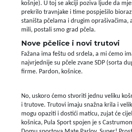
košnje). U toj se akciji poziva ljude da mj
prekrilo travnjake i time pospješilo biora
staništa pčelama i drugim oprašivačima, a
mili, postali smo grad pčela.
Nove pčelice i novi trutovi
Fažana ima feštu od srdela, a mi ćemo imat
najvrjednije su pčele zvane SDP (sorta dug
firme. Pardon, košnice.
No, uskoro ćemo stvoriti jednu veliku košn
i trutove. Trutovi imaju snažna krila i veli
mogu opaziti i dostići maticu, zujat će cij
košnica, Pula Sport spojen je s Castrumom,
Domu sportova Mate Parlov. Super! Prosto