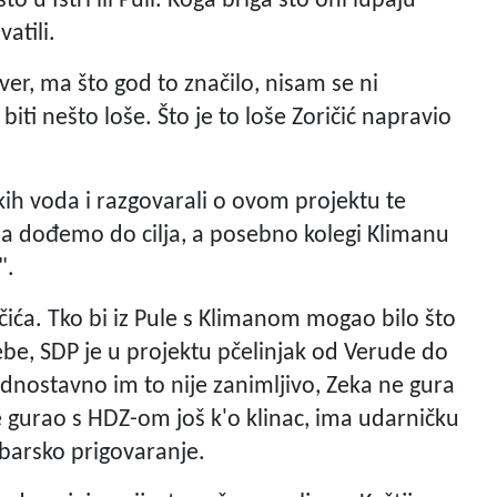
to u Istri ili Puli. Koga briga što oni lupaju
atili.
ver, ma što god to značilo, nisam se ni
ti nešto loše. Što je to loše Zoričić napravio
kih voda i razgovarali o ovom projektu te
da dođemo do cilja, a posebno kolegi Klimanu
".
ričića. Tko bi iz Pule s Klimanom mogao bilo što
sebe, SDP je u projektu pčelinjak od Verude do
nostavno im to nije zanimljivo, Zeka ne gura
 je gurao s HDZ-om još k'o klinac, ima udarničku
ibarsko prigovaranje.