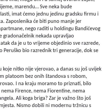
rijeme, marendu… Sve neka bude
asti, imat ćemo jednu jedinu gradsku firmu i
a. Zaposlenika će biti puno manje jer
i apartmane, nego raditi u holdingu Bandićevog
je gradonačelnik nekada upravljao
tak da je u to vrijeme objedinio sve razrede,
o Peruško bio razrednik tri generacije, dok se
 koje nitko nije vjerovao, a danas su još uvijek
nim platoom bez onih štandova s robom,
vjerovao. I na kraju moramo to priznati, bilo
lo, nema Firence, nema Fiorentine, nema
ela. Ali koga briga? Zar je važno što još
mjesta. Nismo dobili ni modernu tržnicu s