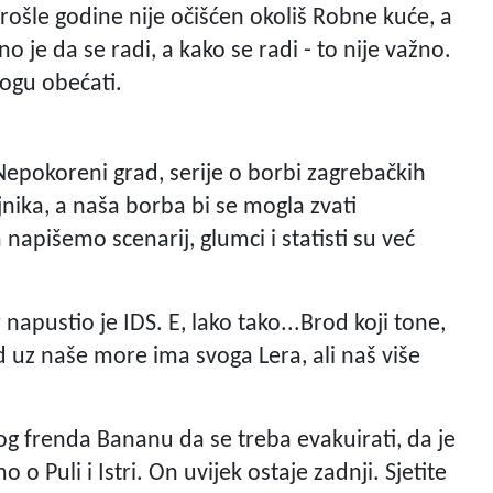
le godine nije očišćen okoliš Robne kuće, a
o je da se radi, a kako se radi - to nije važno.
mogu obećati.
 Nepokoreni grad, serije o borbi zagrebačkih
jnika, a naša borba bi se mogla zvati
apišemo scenarij, glumci i statisti su već
napustio je IDS. E, lako tako...Brod koji tone,
ad uz naše more ima svoga Lera, ali naš više
og frenda Bananu da se treba evakuirati, da je
 o Puli i Istri. On uvijek ostaje zadnji. Sjetite