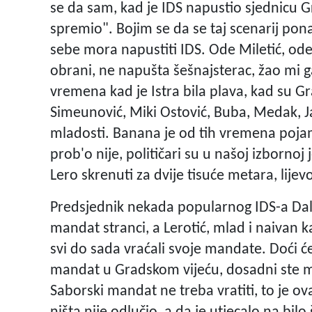
se da sam, kad je IDS napustio sjednicu G
spremio". Bojim se da se taj scenarij pona
sebe mora napustiti IDS. Ode Miletić, ode
obrani, ne napušta šešnajsterac, žao mi ga
vremena kad je Istra bila plava, kad su G
Simeunović, Miki Ostović, Buba, Medak, Jad
mladosti. Banana je od tih vremena pojam
prob'o nije, političari su u našoj izbornoj 
Lero skrenuti za dvije tisuće metara, lije
Predsjednik nekada popularnog IDS-a Dali
mandat stranci, a Lerotić, mlad i naivan 
svi do sada vraćali svoje mandate. Doći ć
mandat u Gradskom vijeću, dosadni ste mi 
Saborski mandat ne treba vratiti, to je ov