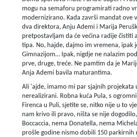
mogu na semaforu programirati radno v
modernizirano. Kada završi mandat ove vl
dva direktora, Anju Ademi i Marija Perušk
pretpostavljam da će većina radije čistit
tipa. No, hajde, dajmo im vremena, ipak 
Gimnazijom… Ipak, nigdje ne nalazim poda
prve, druge, treće. Ne pamtim da je Marij
Anja Ademi bavila maturantima.
Ali 'ajde, imamo mi par sjajnih projekata u
nerealizirani. Robna kuća Pula, s ogrom
Firenca u Puli, sjetite se, nitko nije u to 
nam krivo ili pravo, ništa se nije dogodi
Boccaccia, nema Donatella, nema Michelang
prošle godine nismo dobili 150 parkirnih 