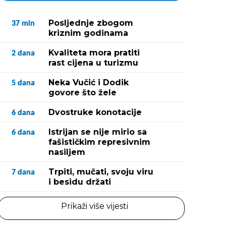
Posljednje zbogom
37
min
kriznim godinama
Kvaliteta mora pratiti
2
dana
rast cijena u turizmu
Neka Vučić i Dodik
5
dana
govore što žele
Dvostruke konotacije
6
dana
Istrijan se nije mirio sa
6
dana
fašističkim represivnim
nasiljem
Trpiti, mučati, svoju viru
7
dana
i besidu držati
Prikaži više vijesti