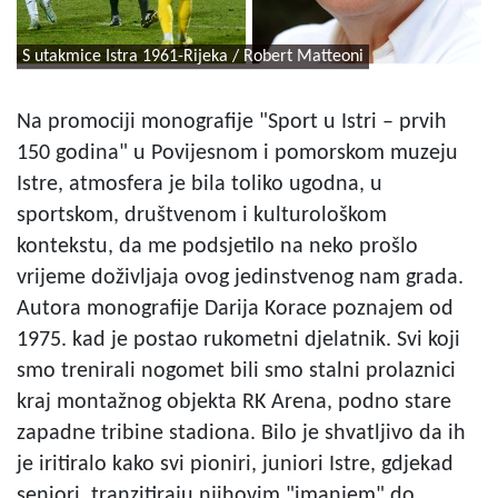
S utakmice Istra 1961-Rijeka / Robert Matteoni
Na promociji monografije "Sport u Istri – prvih
150 godina" u Povijesnom i pomorskom muzeju
Istre, atmosfera je bila toliko ugodna, u
sportskom, društvenom i kulturološkom
kontekstu, da me podsjetilo na neko prošlo
vrijeme doživljaja ovog jedinstvenog nam grada.
Autora monografije Darija Korace poznajem od
1975. kad je postao rukometni djelatnik. Svi koji
smo trenirali nogomet bili smo stalni prolaznici
kraj montažnog objekta RK Arena, podno stare
zapadne tribine stadiona. Bilo je shvatljivo da ih
je iritiralo kako svi pioniri, juniori Istre, gdjekad
seniori, tranzitiraju njihovim "imanjem" do