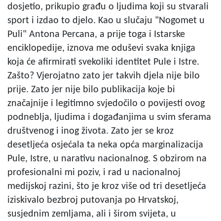
dosjetio, prikupio građu o ljudima koji su stvarali
sport i izdao to djelo. Kao u slučaju "Nogomet u
Puli" Antona Percana, a prije toga i Istarske
enciklopedije, iznova me oduševi svaka knjiga
koja će afirmirati svekoliki identitet Pule i Istre.
Zašto? Vjerojatno zato jer takvih djela nije bilo
prije. Zato jer nije bilo publikacija koje bi
značajnije i legitimno svjedočilo o povijesti ovog
podneblja, ljudima i događanjima u svim sferama
društvenog i inog života. Zato jer se kroz
desetljeća osjećala ta neka opća marginalizacija
Pule, Istre, u narativu nacionalnog. S obzirom na
profesionalni mi poziv, i rad u nacionalnoj
medijskoj razini, što je kroz više od tri desetljeća
iziskivalo bezbroj putovanja po Hrvatskoj,
susjednim zemljama, ali i širom svijeta, u