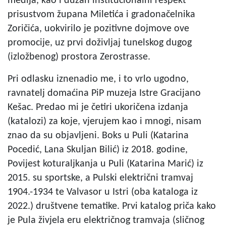
medija, kao i dužan institucionalni respekt
prisustvom župana Miletića i gradonačelnika
Zoričića, uokvirilo je pozitivne dojmove ove
promocije, uz prvi doživljaj tunelskog dugog
(izložbenog) prostora Zerostrasse.
Pri odlasku iznenadio me, i to vrlo ugodno,
ravnatelj domaćina PiP muzeja Istre Gracijano
Kešac. Predao mi je četiri ukoričena izdanja
(katalozi) za koje, vjerujem kao i mnogi, nisam
znao da su objavljeni. Boks u Puli (Katarina
Pocedić, Lana Skuljan Bilić) iz 2018. godine,
Povijest koturaljkanja u Puli (Katarina Marić) iz
2015. su sportske, a Pulski električni tramvaj
1904.-1934 te Valvasor u Istri (oba kataloga iz
2022.) društvene tematike. Prvi katalog priča kako
je Pula živjela eru električnog tramvaja (sličnog