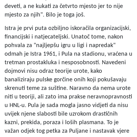
deveti, a ne kukati za četvrto mjesto jer to nije
mjesto za njih". Bilo je toga još.
Istra je prvi puta ozbiljno iskoračila organizacijski,
financijski i natjecateljski. Unatoč tome, nakon
pohvala za "najljepšu igru u ligi i napredak"
odmah je Istra 1961, i Pula na stadionu, vraćena u
tretman prostakluka i nesposobnosti. Navedeni
dojmovi nisu odraz teorije urote, kako
banaliziraju pulske gorčine onih koji pokušavaju
skrenuti teme za suštine. Naravno da nema urote
niti u teoriji, ali zato ima prakse neravnopravnosti
u HNL-u. Pula je sada mogla jasno vidjeti da nisu
uvijek njene slabosti bile uzrokom drastičnih
kazni, prekida, poraza i loših plasmana. To je
važan odjek tog petka za Puljane i nastavak vjere