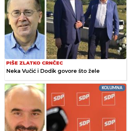
PIŠE ZLATKO CRNČEC
Neka Vučić i Dodik govore što žele
KOLUMNA