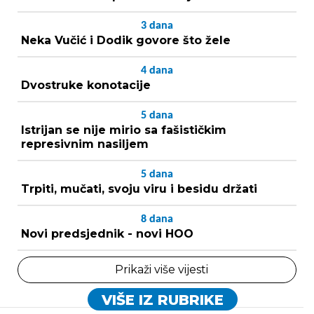
3
dana
Neka Vučić i Dodik govore što žele
4
dana
Dvostruke konotacije
5
dana
Istrijan se nije mirio sa fašističkim
represivnim nasiljem
5
dana
Trpiti, mučati, svoju viru i besidu držati
8
dana
Novi predsjednik - novi HOO
Prikaži više vijesti
VIŠE IZ RUBRIKE