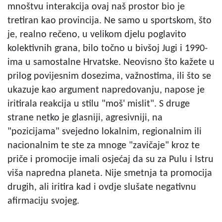
mnoštvu interakcija ovaj naš prostor bio je
tretiran kao provincija. Ne samo u sportskom, što
je, realno rečeno, u velikom djelu poglavito
kolektivnih grana, bilo točno u bivšoj Jugi i 1990-
ima u samostalne Hrvatske. Neovisno što kažete u
prilog povijesnim dosezima, važnostima, ili što se
ukazuje kao argument napredovanju, napose je
iritirala reakcija u stilu "moš' mislit". S druge
strane netko je glasniji, agresivniji, na
"pozicijama" svejedno lokalnim, regionalnim ili
nacionalnim te ste za mnoge "zavičaje" kroz te
priče i promocije imali osjećaj da su za Pulu i Istru
viša napredna planeta. Nije smetnja ta promocija
drugih, ali iritira kad i ovdje slušate negativnu
afirmaciju svojeg.