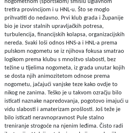
nogometnom (sportskom) smislu uglavnom
tretira provincijom i u HNL-u. Što se moglo
prihvatiti do nedavno. Prvi klub grada i Županije
bio je izvor stalnih upravljačkih potresa,
turbulencija, financijskih kolapsa, organizacijskih
nereda. Svaki loši odnos HNS-a i HNL-a prema
pulskom nogometu se iz njihova fokusa smatrao
logikom prema klubu s mnoštvo slabosti, bez
težine u tijelima nogometa, iz grada unutar kojih
se dosta njih animozitetom odnose prema
nogometu, jačajući vanjske teze kako ovdje to
nikog ne zanima. Teško je u takvom ozračju bilo
isticati naznake napredovanja, pogotovo imajući u
vidu slabosti i amaterizam prošlosti. Još teže je
bilo isticati neravnopravnost Pule stalno
treniranje strogoće na njenim leđima. Čisto radi