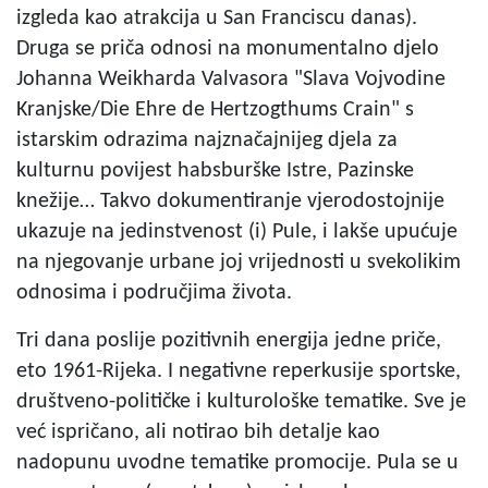
izgleda kao atrakcija u San Franciscu danas).
Druga se priča odnosi na monumentalno djelo
Johanna Weikharda Valvasora "Slava Vojvodine
Kranjske/Die Ehre de Hertzogthums Crain" s
istarskim odrazima najznačajnijeg djela za
kulturnu povijest habsburške Istre, Pazinske
knežije… Takvo dokumentiranje vjerodostojnije
ukazuje na jedinstvenost (i) Pule, i lakše upućuje
na njegovanje urbane joj vrijednosti u svekolikim
odnosima i područjima života.
Tri dana poslije pozitivnih energija jedne priče,
eto 1961-Rijeka. I negativne reperkusije sportske,
društveno-političke i kulturološke tematike. Sve je
već ispričano, ali notirao bih detalje kao
nadopunu uvodne tematike promocije. Pula se u