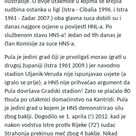
ilustracije. U dvije utakmice u kojima se krojila
sudbina ostanka u ligi (Istra - Cibalia 1996. i Istra
1961 - Zadar 2007.) oba glavna suca dobili su i
danas najgore ocjene u povijesti HNL-a. Po
službenom stavu HNS-a! Jedan od tih danas je
član Komisije za suce HNS-a.
Pula je jedini grad čiji je prvoligaš morao igrati u
drugoj županiji (Istra 1961 2009.) jer navodno
stadion Uljanik-Veruda nije ispunjavao uvjete (a
igralo se prije), a HNS nije prihvaćao argument da
Pula dovršava Gradski stadion! Zato se plaćalo 80
tisuća po utakmici domaćinstvo na Kantridi. Pula
je jedini grad u kojem je HNS demonstrirao silu
zbog baklji. Dogodilo se 1. aprila (!) 2012. kad je
nakon vodstva Istre protiv Rijeke (72') sudac
Strahonja prekinuo meč zbog 4 baklje. Nikad