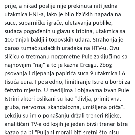
prije, a nikad poslije nije prekinuta niti jedna
utakmica HNL-a, iako je bilo fizičkih napada na
suce, suparničke igrače, uletavanja publike,
sudaca pogođenih u glavu s tribina, utakmica sa
100-tinjak baklji i topovskih udara. Strahonja je
danas tumač sudačkih uradaka na HTV-u. Ovu
sličicu o tretmanu nogometne Pule zaključimo sa
najnovijim "naj" a to je kazna Ercegu. Zbog
psovanja i cijepanja papirića suca 9 utakmica i 6
tisuća eura. I posredno, limitiranje Istre u borbi za
četvrto mjesto. U medijima i objavama izvan Pule
Istrini akteri oslikani su kao "divlja, primitivna,
gruba, nervozna, skandalozna, umišljena priča".
Lekciju su im o ponašanju držali treneri Rijeke,
analitičari TV-a od kojih je jedan bivši trener Istre
kazao da bi "Puljani morali biti sretni što nisu