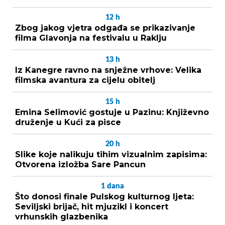
12
h
Zbog jakog vjetra odgađa se prikazivanje
filma Glavonja na festivalu u Raklju
13
h
Iz Kanegre ravno na snježne vrhove: Velika
filmska avantura za cijelu obitelj
15
h
Emina Selimović gostuje u Pazinu: Književno
druženje u Kući za pisce
20
h
Slike koje nalikuju tihim vizualnim zapisima:
Otvorena izložba Sare Pancun
1
dana
Što donosi finale Pulskog kulturnog ljeta:
Seviljski brijač, hit mjuzikl i koncert
vrhunskih glazbenika