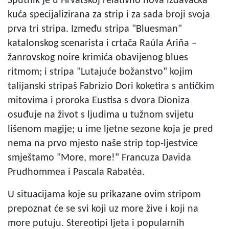
Sputnik je u Hrvatskoj relativno nova izdavačka
kuća specijalizirana za strip i za sada broji svoja
prva tri stripa. Između stripa "Bluesman"
katalonskog scenarista i crtača Raúla Ariña –
žanrovskog noire krimića obavijenog blues
ritmom; i stripa "Lutajuće božanstvo" kojim
talijanski stripaš Fabrizio Dori koketira s antičkim
mitovima i proroka Eustisa s dvora Dioniza
osuđuje na život s ljudima u tužnom svijetu
lišenom magije; u ime ljetne sezone koja je pred
nema na prvo mjesto naše strip top-ljestvice
smještamo "More, more!" Francuza Davida
Prudhommea i Pascala Rabatéa.
U situacijama koje su prikazane ovim stripom
prepoznat će se svi koji uz more žive i koji na
more putuju. Stereotipi ljeta i popularnih