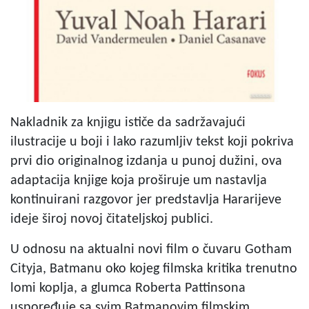
Nakladnik za knjigu ističe da sadržavajući
ilustracije u boji i lako razumljiv tekst koji pokriva
prvi dio originalnog izdanja u punoj dužini, ova
adaptacija knjige koja proširuje um nastavlja
kontinuirani razgovor jer predstavlja Hararijeve
ideje široj novoj čitateljskoj publici.
U odnosu na aktualni novi film o čuvaru Gotham
Cityja, Batmanu oko kojeg filmska kritika trenutno
lomi koplja, a glumca Roberta Pattinsona
uspoređuje sa svim Batmanovim filmskim