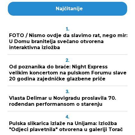
Najčitanije
1.
FOTO / Nismo ovdje da slavimo rat, nego mir:
U Domu branitelja svečano otvorena
interaktivna izložba
2.
Od poznanika do braće: Night Express
velikim koncertom na pulskom Forumu slave
20 godina zajedničke glazbene priče
3.
Vlasta Delimar u Novigradu proslavila 70.
rođendan performansom o starenju
4.
Pulska slikarica izlaže na Unijama: Izložba
"Odjeci plavetnila" otvorena u galeriji Torač