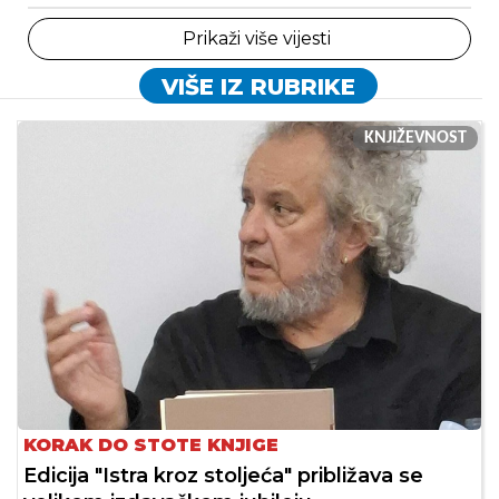
Prikaži više vijesti
VIŠE IZ RUBRIKE
KNJIŽEVNOST
KORAK DO STOTE KNJIGE
Edicija "Istra kroz stoljeća" približava se