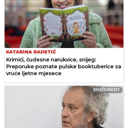
KATARINA RADETIĆ
Krimići, čudesne narukvice, snijeg:
Preporuke poznate pulske booktuberice za
vruće ljetne mjesece
KNJIŽEVNOST