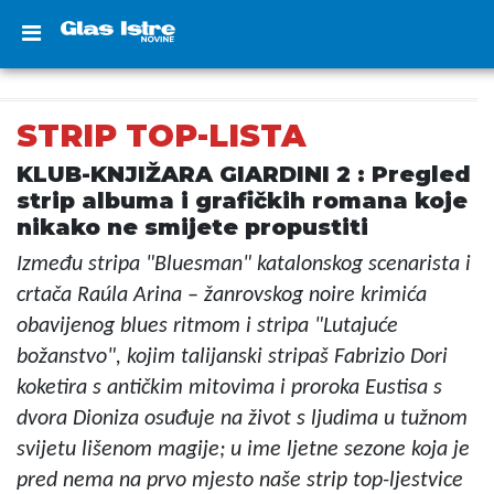
STRIP TOP-LISTA
KLUB-KNJIŽARA GIARDINI 2 : Pregled
strip albuma i grafičkih romana koje
nikako ne smijete propustiti
Između stripa "Bluesman" katalonskog scenarista i
crtača Raúla Arina – žanrovskog noire krimića
obavijenog blues ritmom i stripa "Lutajuće
božanstvo", kojim talijanski stripaš Fabrizio Dori
koketira s antičkim mitovima i proroka Eustisa s
dvora Dioniza osuđuje na život s ljudima u tužnom
svijetu lišenom magije; u ime ljetne sezone koja je
pred nema na prvo mjesto naše strip top-ljestvice