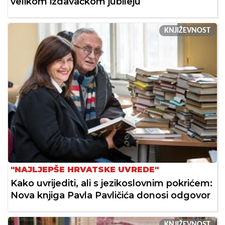
velikom izdavačkom jubileju
KNJIŽEVNOST
"NAJLJEPŠE HRVATSKE UVREDE"
Kako uvrijediti, ali s jezikoslovnim pokrićem:
Nova knjiga Pavla Pavličića donosi odgovor
KNJIŽEVNOST