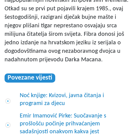
najpopularnijih novinskih stripova svih vremena.
Otkad su se prvi put pojavili krajem 1985., ovaj
šestogodišnji, razigrani dječak bujne mašte i
njegov plišani tigar neprestano osvajaju srca
milijuna čitatelja širom svijeta. Fibra donosi još
jedno izdanje na hrvatskom jeziku iz serijala o
dogodovštinama ovog nezaboravnog dvojca u
nadahnutom prijevodu Darka Macana.
Povezane vijesti
Noć knjige: Kvizovi, javna čitanja i
programi za djecu
Emir Imamović Pirke: Suočavanje s
prošlošću počinje prihvaćanjem
sadašnjosti onakvom kakva jest