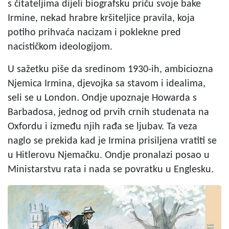
s čitateljima dijeli biografsku priču svoje bake
Irmine, nekad hrabre kršiteljice pravila, koja
potiho prihvaća nacizam i poklekne pred
nacističkom ideologijom.
U sažetku piše da sredinom 1930-ih, ambiciozna
Njemica Irmina, djevojka sa stavom i idealima,
seli se u London. Ondje upoznaje Howarda s
Barbadosa, jednog od prvih crnih studenata na
Oxfordu i između njih rađa se ljubav. Ta veza
naglo se prekida kad je Irmina prisiljena vratiti se
u Hitlerovu Njemačku. Ondje pronalazi posao u
Ministarstvu rata i nada se povratku u Englesku.